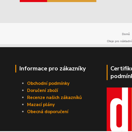
Domů
Oleje pro nákladní
Informace pro zákazníky
Certifi
podmín
Obchodní podmínky
Doručení zboží
Recenze našich zákazníků
Mazací plány
Obecná doporučení