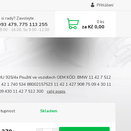
Přihlášení
 si rady? Zavolejte.
0
ks
993 479, 775 113 255
za
Kč 0,00
9.00 - 16.00, So 9.00 -12.00
U 925/4x Použití ve vozidlech OEM KÓD: BMW 11 42 7 512
 42 1 740 534 88002157523 11 42 1 427 908 75 09 4 30 11
09 430 11 42 7 512 300
celý popis
tupnost
Skladem