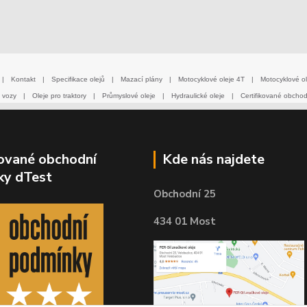
|
Kontakt
|
Specifikace olejů
|
Mazací plány
|
Motocyklové oleje 4T
|
Motocyklové ol
 vozy
|
Oleje pro traktory
|
Průmyslové oleje
|
Hydraulické oleje
|
Certifikované obcho
kované obchodní
Kde nás najdete
ky dTest
Obchodní 25
434 01 Most