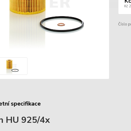
Kč
Kč 
Číslo p
tní specifikace
n HU 925/4x