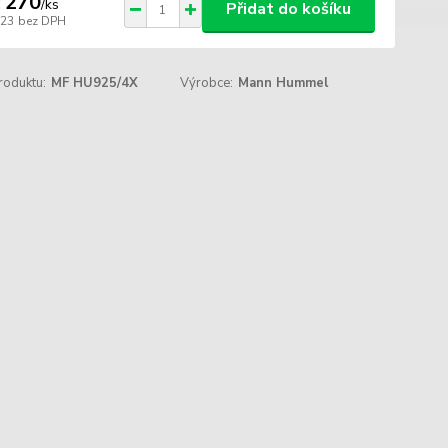
 270
/
ks
Přidat do košíku
223
bez DPH
roduktu:
MF HU925/4X
Výrobce:
Mann Hummel