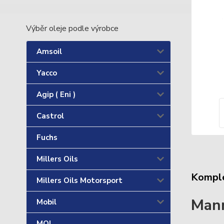
Výběr oleje podle výrobce
Amsoil
Yacco
Agip ( Eni )
Castrol
Fuchs
Millers Oils
Komple
Millers Oils Motorsport
Man
Mobil
MOL