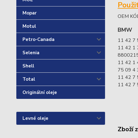
Použi
Mopar
OEM KÓ
Motul
BMW
Petro-Canada
11 42 7
11 42 1
Selenia
880021
11 42 1
Shell
75 09 4 
11 42 7
Total
11 42 7
Originální oleje
Levné oleje
Zboží 