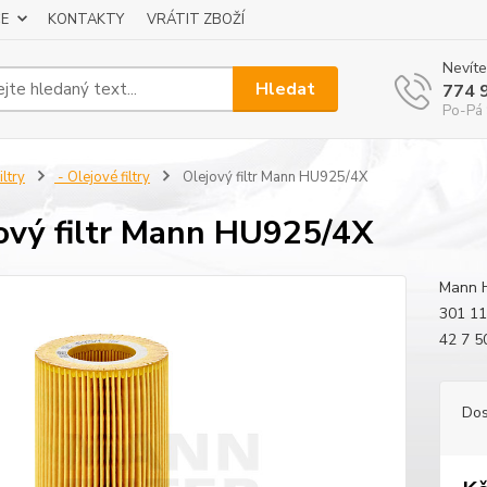
E
KONTAKTY
VRÁTIT ZBOŽÍ
Nevíte
Hledat
774 
Po-Pá 
iltry
- Olejové filtry
Olejový filtr Mann HU925/4X
ový filtr Mann HU925/4X
Mann H
301 11
42 7 5
Dos