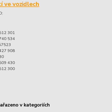
tí ve vozidlech
D:
 512 301
 740 534
57523
 427 908
30
 509 430
 512 300
zařazeno v kategoriích