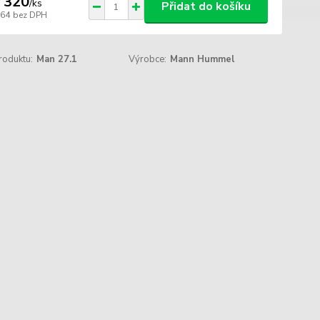
 320
/
ks
Přidat do košíku
264
bez DPH
roduktu:
Man 27.1
Výrobce:
Mann Hummel