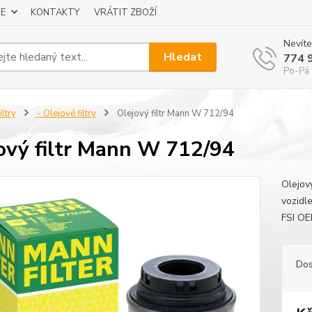
E
KONTAKTY
VRÁTIT ZBOŽÍ
Nevíte
Hledat
774 
Po-Pá 
iltry
- Olejové filtry
Olejový filtr Mann W 712/94
ový filtr Mann W 712/94
Olejov
vozidl
FSI O
Dos