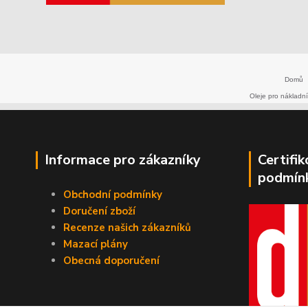
Domů
Oleje pro nákladní
Informace pro zákazníky
Certifi
podmín
Obchodní podmínky
Doručení zboží
Recenze našich zákazníků
Mazací plány
Obecná doporučení