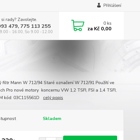
Přihlášení
 si rady? Zavolejte.
0
ks
993 479, 775 113 255
za
Kč 0,00
9.00 - 16.00, So 9.00 -12.00
ý filtr Mann W 712/94 Staré označení W 712/91 Použítí ve
ech Pro nové motory koncernu VW 1,2 TSFI, FSI a 1,4 TSFI,
EM kód: 03C115561D
celý popis
tupnost
Skladem