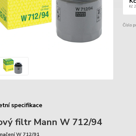
Kč
Kč 
Číslo p
tní specifikace
ový filtr Mann W 712/94
značení W 712/91