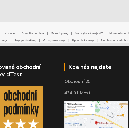
|
Kontakt
|
Specifikace olejů
|
Mazací plány
|
Motocyklové oleje 4T
|
Motocyklové ol
 vozy
|
Oleje pro traktory
|
Průmyslové oleje
|
Hydraulické oleje
|
Certifikované obcho
kované obchodní
Kde nás najdete
ky dTest
Obchodní 25
434 01 Most