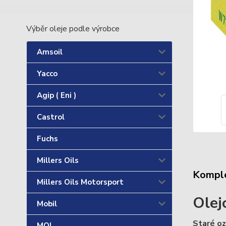
Výběr oleje podle výrobce
Amsoil
Yacco
Agip ( Eni )
Castrol
Fuchs
Millers Oils
Komple
Millers Oils Motorsport
Olej
Mobil
Staré o
MOL