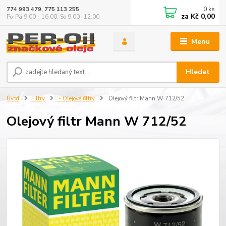
0
ks
774 993 479, 775 113 255
za
Kč 0,00
Po-Pá 9.00 - 16.00, So 9.00 -12.00
Menu
Hledat
Úvod
Filtry
- Olejové filtry
Olejový filtr Mann W 712/52
Olejový filtr Mann W 712/52