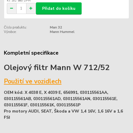
Kč 182
bez DPH
Přidat do košíku
Číslo produktu:
Man 32
Výrobce:
Mann Hummel
Kompletní specifikace
Olejový filtr Mann W 712/52
Použití ve vozidlech
OEM kód: X 4038 E, X 4039 E, 656991, 030115561AA,
030115561AB, 030115561AD, 030115561AN, 030115561E,
030115561F, 030115561K, 030115561P
Pro motory AUDI, SEAT, Škoda a VW 1,4 16V, 1,6 16V a 1,6
FSI