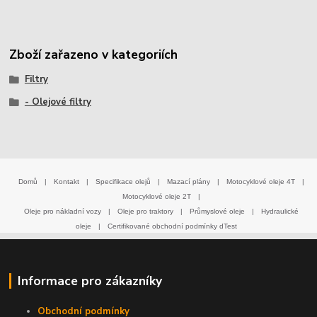
Zboží zařazeno v kategoriích
Filtry
- Olejové filtry
Domů
|
Kontakt
|
Specifikace olejů
|
Mazací plány
|
Motocyklové oleje 4T
|
Motocyklové oleje 2T
|
Oleje pro nákladní vozy
|
Oleje pro traktory
|
Průmyslové oleje
|
Hydraulické
oleje
|
Certifikované obchodní podmínky dTest
Informace pro zákazníky
Obchodní podmínky