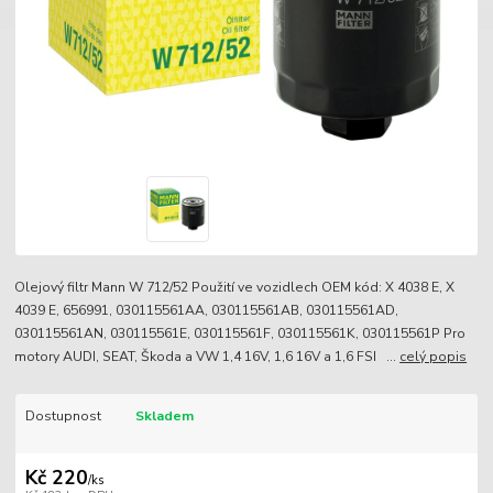
Olejový filtr Mann W 712/52 Použití ve vozidlech OEM kód: X 4038 E, X
4039 E, 656991, 030115561AA, 030115561AB, 030115561AD,
030115561AN, 030115561E, 030115561F, 030115561K, 030115561P Pro
motory AUDI, SEAT, Škoda a VW 1,4 16V, 1,6 16V a 1,6 FSI ...
celý popis
Dostupnost
Skladem
Kč 220
/
ks