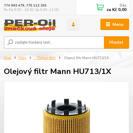
0
ks
774 993 479, 775 113 255
za
Kč 0,00
Po-Pá 9.00 - 16.00, So 9.00 -12.00
Menu
Hledat
Úvod
Filtry
- Olejové filtry
Olejový filtr Mann HU713/1X
Olejový filtr Mann HU713/1X