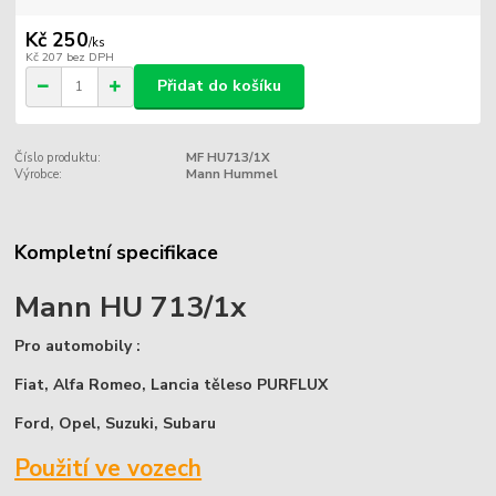
Kč 250
/
ks
Kč 207
bez DPH
Přidat do košíku
Číslo produktu:
MF HU713/1X
Výrobce:
Mann Hummel
Kompletní specifikace
Mann HU 713/1x
Pro automobily :
Fiat, Alfa Romeo, Lancia těleso PURFLUX
Ford, Opel, Suzuki, Subaru
Použití ve vozech