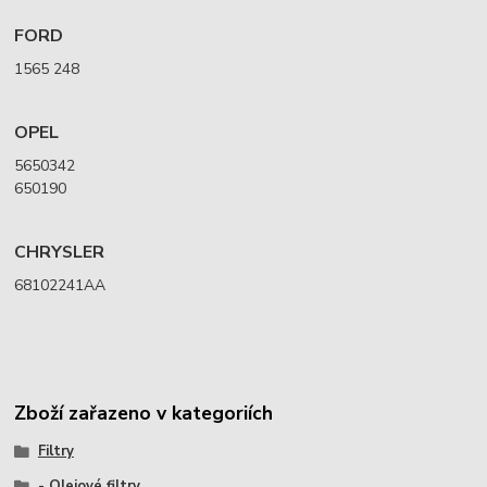
FORD
1565 248
OPEL
5650342
650190
CHRYSLER
68102241AA
Zboží zařazeno v kategoriích
Filtry
- Olejové filtry