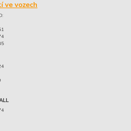
tí ve vozech
D:
51
74
85
24
9
ALL
74