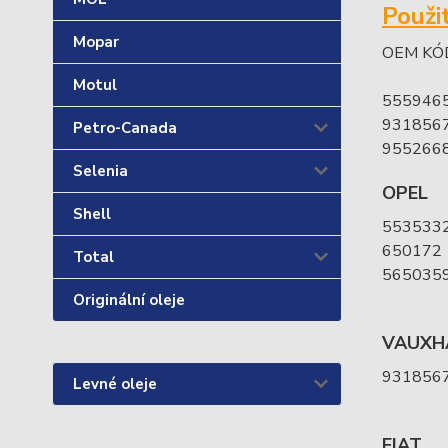
Použi
Mopar
OEM KÓ
Motul
555946
931856
Petro-Canada
955266
Selenia
OPEL
Shell
553533
650172
Total
565035
Originální oleje
VAUXH
931856
Levné oleje
FIAT