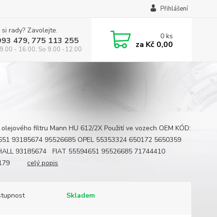
Přihlášení
 si rady? Zavolejte.
0
ks
993 479, 775 113 255
za
Kč 0,00
9.00 - 16.00, So 9.00 -12.00
 olejového filtru Mann HU 612/2X Použití ve vozech OEM KÓD:
651 93185674 95526685 OPEL 55353324 650172 5650359
ALL 93185674 FIAT 55594651 95526685 71744410
04179
celý popis
tupnost
Skladem