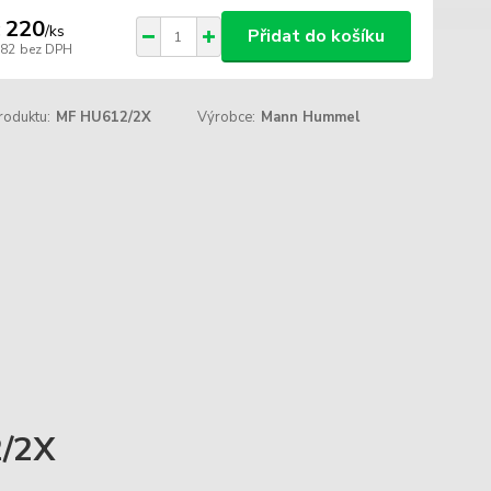
 220
/
ks
Přidat do košíku
182
bez DPH
roduktu:
MF HU612/2X
Výrobce:
Mann Hummel
2/2X