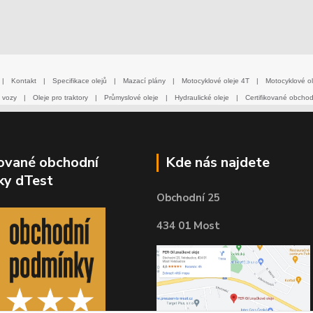
|
Kontakt
|
Specifikace olejů
|
Mazací plány
|
Motocyklové oleje 4T
|
Motocyklové ol
 vozy
|
Oleje pro traktory
|
Průmyslové oleje
|
Hydraulické oleje
|
Certifikované obcho
kované obchodní
Kde nás najdete
ky dTest
Obchodní 25
434 01 Most