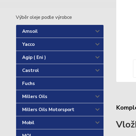
Výběr oleje podle výrobce
Amsoil
Yacco
Agip ( Eni )
Castrol
Fuchs
Millers Oils
Komple
Millers Oils Motorsport
Vlož
Mobil
MOL