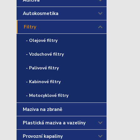
Aditiva
Autokosmetika
Filtry
- Olejové filtry
- Vzduchové filtry
- Palivové filtry
- Kabinové filtry
- Motocyklové filtry
Maziva na zbraně
Plastická maziva a vazelíny
Provozní kapaliny