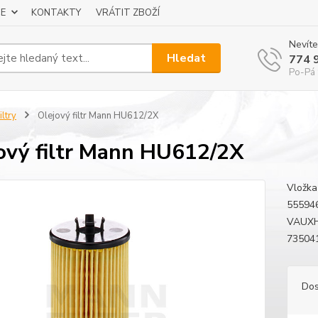
E
KONTAKTY
VRÁTIT ZBOŽÍ
Nevíte
Hledat
774 
Po-Pá 
iltry
Olejový filtr Mann HU612/2X
ový filtr Mann HU612/2X
Vložka
55594
VAUXH
735
Dos