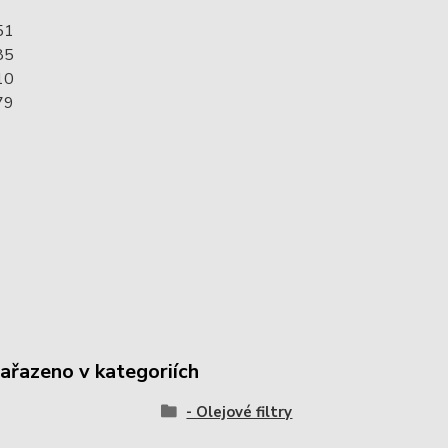
51
85
10
79
zařazeno v kategoriích
- Olejové filtry