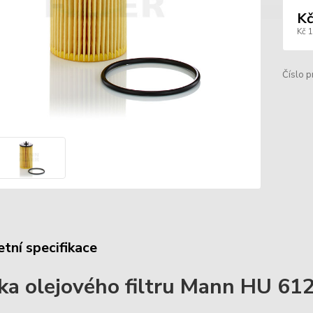
Kč
Kč 
Číslo p
tní specifikace
ka olejového filtru Mann HU 61