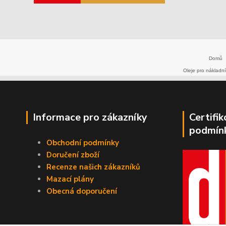
Domů
Oleje pro nákladní
Informace pro zákazníky
Certifi
podmín
Obchodní podmínky
Doručení zboží
Recenze našich zákazníků
Mazací plány
Obecná doporučení