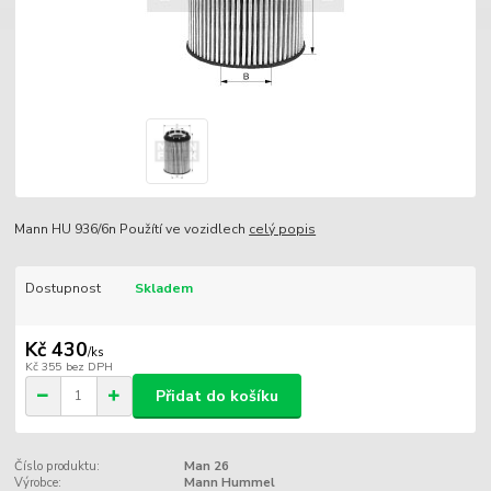
Mann HU 936/6n Použítí ve vozidlech
celý popis
Dostupnost
Skladem
Kč 430
/
ks
Kč 355
bez DPH
Přidat do košíku
Číslo produktu:
Man 26
Výrobce:
Mann Hummel