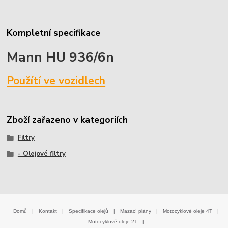
Kompletní specifikace
Mann HU 936/6n
Použítí ve vozidlech
Zboží zařazeno v kategoriích
Filtry
- Olejové filtry
Domů
|
Kontakt
|
Specifikace olejů
|
Mazací plány
|
Motocyklové oleje 4T
|
Motocyklové oleje 2T
|