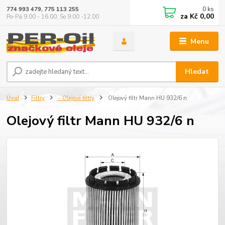
0
ks
774 993 479, 775 113 255
za
Kč 0,00
Po-Pá 9.00 - 16.00, So 9.00 -12.00
Menu
Hledat
Úvod
Filtry
- Olejové filtry
Olejový filtr Mann HU 932/6 n
Olejový filtr Mann HU 932/6 n