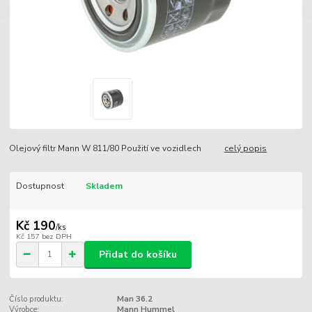
Olejový filtr Mann W 811/80 Použití ve vozidlech
celý popis
Dostupnost
Skladem
Kč 190
/
ks
Kč 157
bez DPH
Přidat do košíku
Číslo produktu:
Man 36.2
Výrobce:
Mann Hummel