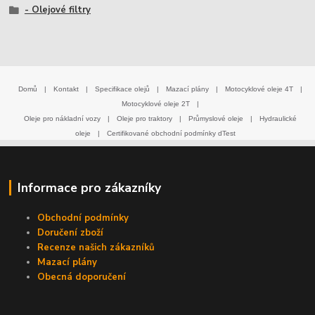
- Olejové filtry
Domů
|
Kontakt
|
Specifikace olejů
|
Mazací plány
|
Motocyklové oleje 4T
|
Motocyklové oleje 2T
|
Oleje pro nákladní vozy
|
Oleje pro traktory
|
Průmyslové oleje
|
Hydraulické
oleje
|
Certifikované obchodní podmínky dTest
Informace pro zákazníky
Obchodní podmínky
Doručení zboží
Recenze našich zákazníků
Mazací plány
Obecná doporučení