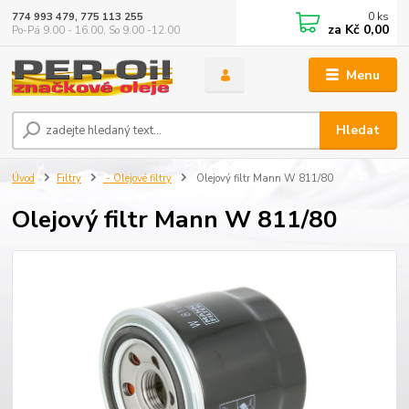
0
ks
774 993 479, 775 113 255
za
Kč 0,00
Po-Pá 9.00 - 16.00, So 9.00 -12.00
Menu
Hledat
Úvod
Filtry
- Olejové filtry
Olejový filtr Mann W 811/80
Olejový filtr Mann W 811/80