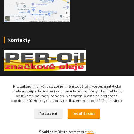
Kontakty
Telefon pro technické dotazy: 775 113 255
Pro základní funkčnost, zpříjemnění používání webu, analytické
Telefon do našeho obchodu : 774 993 479
účely a v případě udělení souhlasu také pro účely cílení reklamy
využíváme soubory cookies. Nastavení vlastních preferencí
cookies můžete kdykoli upravit odkazem ve spodní části stránek.
info@znackoveoleje.cz
Souhlasím
Nastavení
Souhlas můžete odmítnout
zde
.