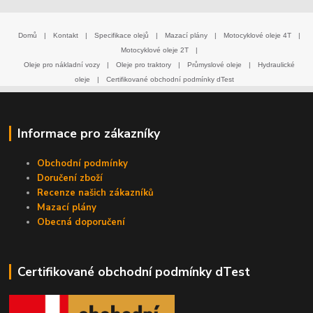
Domů
|
Kontakt
|
Specifikace olejů
|
Mazací plány
|
Motocyklové oleje 4T
|
Motocyklové oleje 2T
|
Oleje pro nákladní vozy
|
Oleje pro traktory
|
Průmyslové oleje
|
Hydraulické
oleje
|
Certifikované obchodní podmínky dTest
Informace pro zákazníky
Obchodní podmínky
Doručení zboží
Recenze našich zákazníků
Mazací plány
Obecná doporučení
Certifikované obchodní podmínky dTest