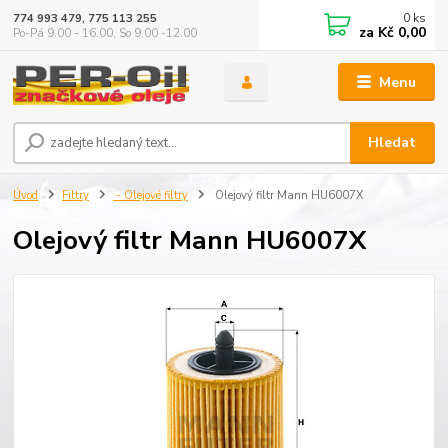
0
ks
774 993 479, 775 113 255
za
Kč 0,00
Po-Pá 9.00 - 16.00, So 9.00 -12.00
Menu
Hledat
Úvod
Filtry
- Olejové filtry
Olejový filtr Mann HU6007X
Olejový filtr Mann HU6007X