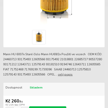
Mann HU 6007x Staré číslo Mann HU69/2x Použití ve vozech OEM KÓD:
24460713 93175493 12605566 93175492 21018801 22685727 90537280
93171212 12643711 12579143 93181510 9194746 12643711 12605565
FIAT 71752468 71769199 71739396 SAAB 24460713 12575810
12579143 93175493 12605566 OPEL...
celý popis
Dostupnost
Skladem
Kč 260
/
ks
Kč 215
bez DPH