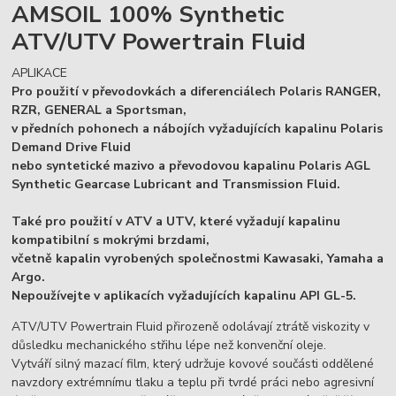
AMSOIL 100% Synthetic
ATV/UTV Powertrain Fluid
APLIKACE
Pro použití v převodovkách a diferenciálech Polaris RANGER,
RZR, GENERAL a Sportsman,
v předních pohonech a nábojích vyžadujících kapalinu Polaris
Demand Drive Fluid
nebo syntetické mazivo a převodovou kapalinu Polaris AGL
Synthetic Gearcase Lubricant and Transmission Fluid.
Také pro použití v ATV a UTV, které vyžadují kapalinu
kompatibilní s mokrými brzdami,
včetně kapalin vyrobených společnostmi Kawasaki, Yamaha a
Argo.
Nepoužívejte v aplikacích vyžadujících kapalinu API GL-5.
ATV/UTV Powertrain Fluid přirozeně odolávají ztrátě viskozity v
důsledku mechanického střihu lépe než konvenční oleje.
Vytváří silný mazací film, který udržuje kovové součásti oddělené
navzdory extrémnímu tlaku a teplu při tvrdé práci nebo agresivní