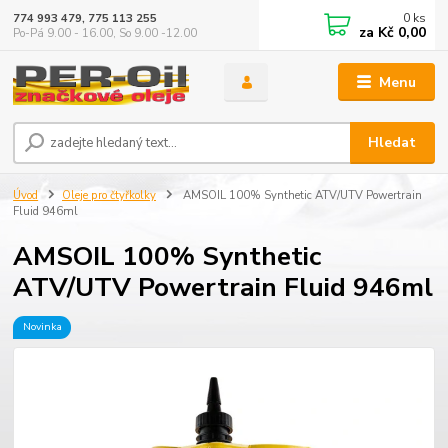
0
ks
774 993 479, 775 113 255
za
Kč 0,00
Po-Pá 9.00 - 16.00, So 9.00 -12.00
Menu
Hledat
Úvod
Oleje pro čtyřkolky
AMSOIL 100% Synthetic ATV/UTV Powertrain
Fluid 946ml
AMSOIL 100% Synthetic
ATV/UTV Powertrain Fluid 946ml
Novinka