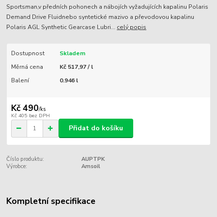
Sportsman,v předních pohonech a nábojích vyžadujících kapalinu Polaris
Demand Drive Fluidnebo syntetické mazivo a převodovou kapalinu
Polaris AGL Synthetic Gearcase Lubri...
celý popis
Dostupnost
Skladem
Měrná cena
Kč 517,97 / l
Balení
0.946 l
Kč 490
/
ks
Kč 405
bez DPH
Přidat do košíku
Číslo produktu:
AUPTPK
Výrobce:
Amsoil
Kompletní specifikace