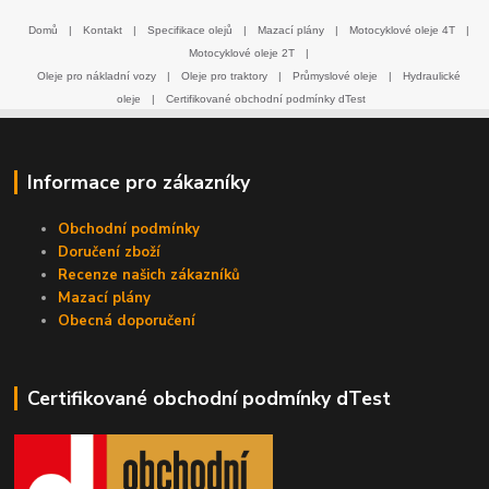
Domů
|
Kontakt
|
Specifikace olejů
|
Mazací plány
|
Motocyklové oleje 4T
|
Motocyklové oleje 2T
|
Oleje pro nákladní vozy
|
Oleje pro traktory
|
Průmyslové oleje
|
Hydraulické
oleje
|
Certifikované obchodní podmínky dTest
Informace pro zákazníky
Obchodní podmínky
Doručení zboží
Recenze našich zákazníků
Mazací plány
Obecná doporučení
Certifikované obchodní podmínky dTest