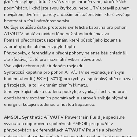
jízdě. Poskytuje jistotu, že váš stroj je chráněn v nejnáročnějších
podmínkách, i když jste svou čtyřkolku nebo UTV upravili pluhem,
navijákem, dveřními panely a dalším příslušenstvím, které zvyšuje
hmotnost a tím i náročnost servisu.
Udržuje součásti čisté, prototože syntetická kapalina pro pohon
ATV/UTV odolává oxidaci lépe než standardní maziva.
Pomáhá předcházet usazeninám, které působí jako izolant a
zabraňují optimálnímu rozptylu tepla.
Převodovky, diferenciály a přední pohony nejenže běží chladněji,
ale zůstávají čisté pro maximální výkon a životnost.
Vynikající ochrana při studeném rozjezdu.
Syntetická kapalina pro pohon ATV/UTV se vyznačuje nízkým
bodem tuhnutí (-58°F [-50°C]) pro rychlý a spolehlivý oběh maziva
při rozjezdu, a to i v drsném zimním klimatu.
Jeho vynikající tok za studena poskytuje vynikající ochranu proti
opotřebení v extrémních podmínkách a zároveň snižuje plýtvání
energií cirkulující studenou a hustou kapalinou.
AMSOIL Synthetic ATV/UTV Powertrain Fluid
je speciálně
vyvinutá a doporučená společností AMSOIL pro použití v
převodovkách a diferenciálech
ATV/UTV Polaris
a předních
pohonech. Jeho jedinečné složení poskytuje pohodlí nákupu pouze