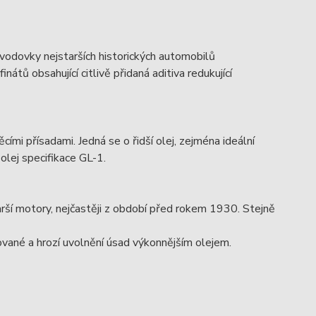
evodovky nejstarších historických automobilů
átů obsahující citlivě přidaná aditiva redukující
ěcími přísadami. Jedná se o řidší olej, zejména ideální
lej specifikace GL-1.
arší motory, nejčastěji z období před rokem 1930. Stejně
vané a hrozí uvolnění úsad výkonnějším olejem.