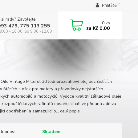
Přihlášení
 si rady? Zavolejte.
0
ks
993 479, 775 113 255
za
Kč 0,00
9.00 - 16.00, So 9.00 -12.00
 Oils Vintage Millerol 30 Jednorozsahový olej bez čistících
ouštěcích složek pro motory a převodovky nejstarších
ických automobilů a motocyklů. Vysoce kvalitní základové oleje
 rozpouštědlových rafinátů obsahující citlivě přidaná aditiva
ící opotřebení a zamezující o...
celý popis
tupnost
Skladem