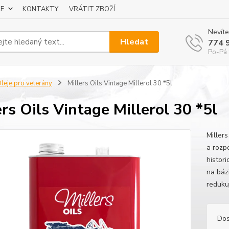
E
KONTAKTY
VRÁTIT ZBOŽÍ
Nevíte
Hledat
774 
Po-Pá 
leje pro veterány
Millers Oils Vintage Millerol 30 *5l
ers Oils Vintage Millerol 30 *5l
Millers
a rozp
histor
na bázi
redukuj
Dos