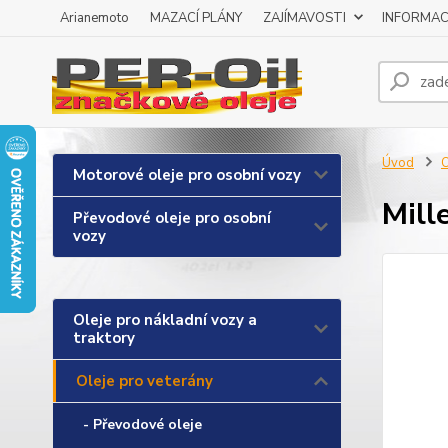
Arianemoto
MAZACÍ PLÁNY
ZAJÍMAVOSTI
INFORMAC
Úvod
O
Motorové oleje pro osobní vozy
Mill
Převodové oleje pro osobní
vozy
Oleje pro nákladní vozy a
traktory
Oleje pro veterány
- Převodové oleje