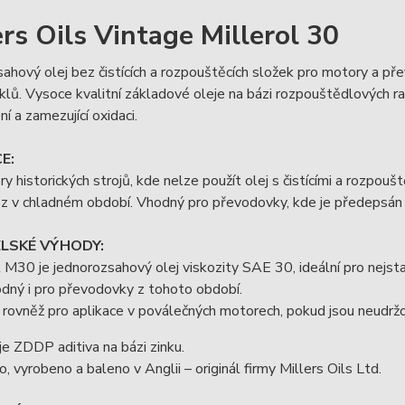
ers Oils Vintage Millerol 30
ahový olej bez čistících a rozpouštěcích složek pro motory a př
lů. Vysoce kvalitní základové oleje na bázi rozpouštědlových rafin
í a zamezující oxidaci.
E:
y historických strojů, kde nelze použít olej s čistícími a rozpoušt
z v chladném období. Vhodný pro převodovky, kde je předepsán o
ELSKÉ VÝHODY:
l M30 je jednorozsahový olej viskozity SAE 30, ideální pro nejst
odný i pro převodovky z tohoto období.
rovněž pro aplikace v poválečných motorech, pokud jsou neudržo
e ZDDP aditiva na bázi zinku.
o, vyrobeno a baleno v Anglii – originál firmy Millers Oils Ltd.