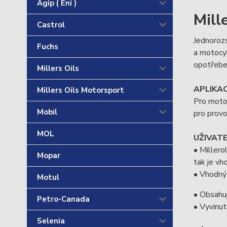
Agip ( Eni )
Mill
Castrol
Jednorozs
Fuchs
a motocyk
opotřeben
Millers Oils
APLIKAC
Millers Oils Motorsport
Pro motor
Mobil
pro provo
MOL
UŽIVAT
• Millero
Mopar
tak je vh
• Vhodný 
Motul
• Obsahuj
Petro-Canada
• Vyvinut
Selenia