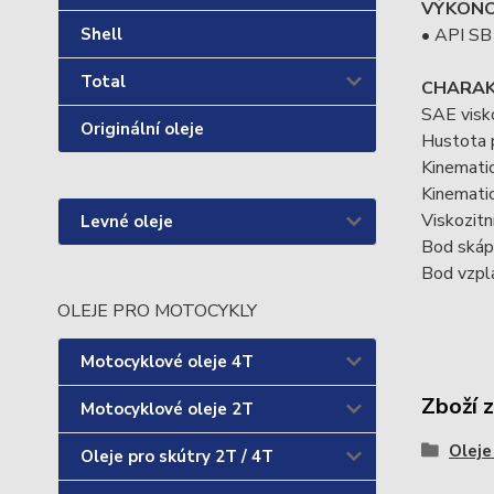
VÝKONO
• API SB
Shell
Total
CHARAK
SAE visk
Originální oleje
Hustota 
Kinematic
Kinematic
Viskozitn
Levné oleje
Bod skáp
Bod vzpl
OLEJE PRO MOTOCYKLY
Motocyklové oleje 4T
Zboží 
Motocyklové oleje 2T
Oleje
Oleje pro skútry 2T / 4T