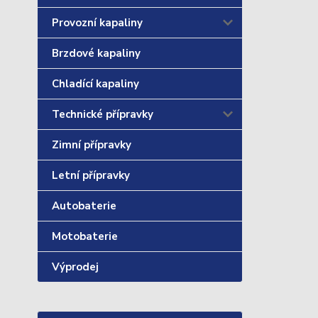
Provozní kapaliny
Brzdové kapaliny
Chladící kapaliny
Technické přípravky
Zimní přípravky
Letní přípravky
Autobaterie
Motobaterie
Výprodej