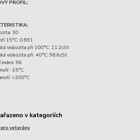
VÝ PROFIL:
TERISTIKA:
ozita: 30
při 15°C: 0.891
ká viskozita při 100°C: 11.2cSt
ká viskozita při 40°C: 98.6cSt
í index: 96
nutí: -15°C
anutí: >200°C
zařazeno v kategoriích
 pro veterány