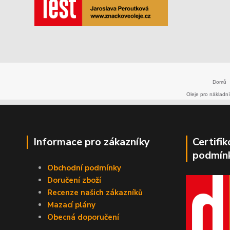
Domů
Oleje pro nákladní
Informace pro zákazníky
Certifi
podmín
Obchodní podmínky
Doručení zboží
Recenze našich zákazníků
Mazací plány
Obecná doporučení