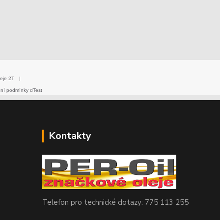
eje 2T
|
dní podmínky dTest
Kontakty
Telefon pro technické dotazy: 775 113 255