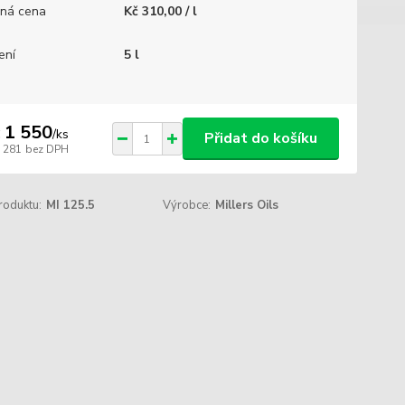
ná cena
Kč 310,00 / l
ení
5 l
 1 550
/
ks
Přidat do košíku
1 281
bez DPH
roduktu:
MI 125.5
Výrobce:
Millers Oils