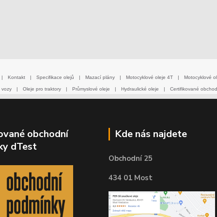
|
Kontakt
|
Specifikace olejů
|
Mazací plány
|
Motocyklové oleje 4T
|
Motocyklové ol
 vozy
|
Oleje pro traktory
|
Průmyslové oleje
|
Hydraulické oleje
|
Certifikované obcho
kované obchodní
Kde nás najdete
ky dTest
Obchodní 25
434 01 Most