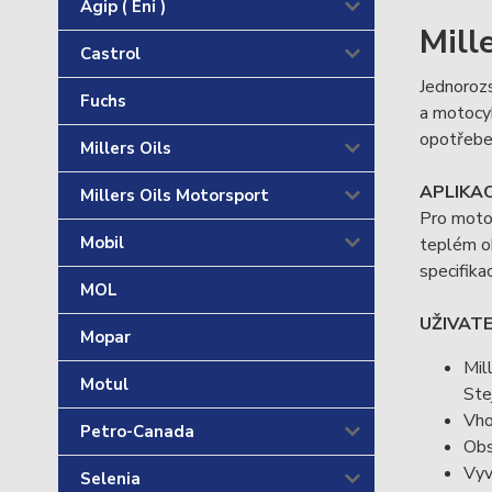
Agip ( Eni )
Mill
Castrol
Jednorozs
Fuchs
a motocyk
opotřeben
Millers Oils
APLIKAC
Millers Oils Motorsport
Pro motor
Mobil
teplém ob
specifika
MOL
UŽIVAT
Mopar
Mil
Motul
Ste
Vho
Petro-Canada
Obs
Vyv
Selenia