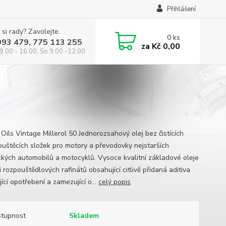
Přihlášení
 si rady? Zavolejte.
0
ks
993 479, 775 113 255
za
Kč 0,00
9.00 - 16.00, So 9.00 -12.00
 Oils Vintage Millerol 50 Jednorozsahový olej bez čistících
ouštěcích složek pro motory a převodovky nejstarších
ických automobilů a motocyklů. Vysoce kvalitní základové oleje
 rozpouštědlových rafinátů obsahující citlivě přidaná aditiva
ící opotřebení a zamezující o...
celý popis
tupnost
Skladem