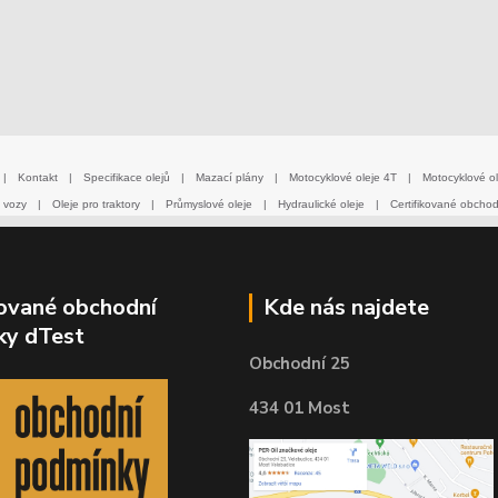
|
Kontakt
|
Specifikace olejů
|
Mazací plány
|
Motocyklové oleje 4T
|
Motocyklové ol
 vozy
|
Oleje pro traktory
|
Průmyslové oleje
|
Hydraulické oleje
|
Certifikované obcho
kované obchodní
Kde nás najdete
ky dTest
Obchodní 25
434 01 Most