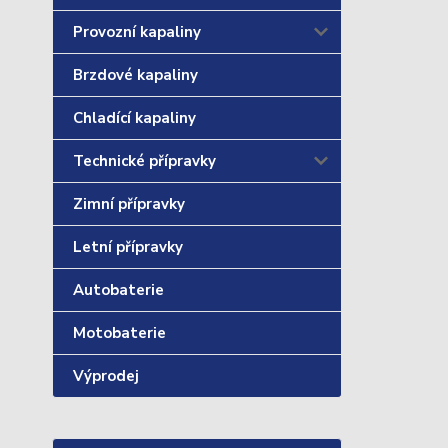
Provozní kapaliny
Brzdové kapaliny
Chladící kapaliny
Technické přípravky
Zimní přípravky
Letní přípravky
Autobaterie
Motobaterie
Výprodej