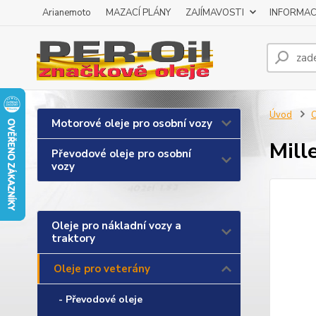
Arianemoto
MAZACÍ PLÁNY
ZAJÍMAVOSTI
INFORMAC
Úvod
O
Motorové oleje pro osobní vozy
Mill
Převodové oleje pro osobní
vozy
Oleje pro nákladní vozy a
traktory
Oleje pro veterány
- Převodové oleje