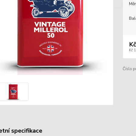
Měr
Bal
Kč
Kč 
Číslo p
tní specifikace