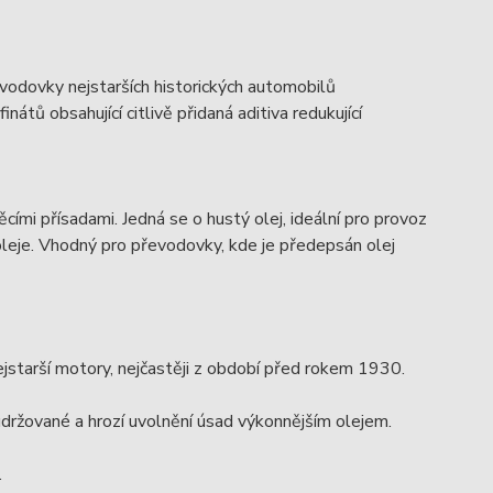
evodovky nejstarších historických automobilů
átů obsahující citlivě přidaná aditiva redukující
ěcími přísadami. Jedná se o hustý olej, ideální pro provoz
oleje. Vhodný pro převodovky, kde je předepsán olej
ejstarší motory, nejčastěji z období před rokem 1930.
držované a hrozí uvolnění úsad výkonnějším olejem.
.