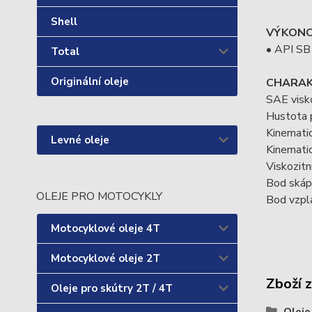
Shell
VÝKONO
• API SB
Total
Originální oleje
CHARAK
SAE visk
Hustota 
Kinematic
Levné oleje
Kinematic
Viskozitn
Bod skápn
OLEJE PRO MOTOCYKLY
Bod vzpl
Motocyklové oleje 4T
Motocyklové oleje 2T
Zboží 
Oleje pro skútry 2T / 4T