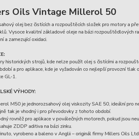
ers Oils Vintage Millerol 50
ahový olej bez čistících a rozpouštěcích složek pro motory a př
lů. Vysoce kvalitní základové oleje na bázi rozpouštědlových rafin
í a zamezující oxidaci.
E:
y historických strojů, kde nelze použít olej s čistícími a rozpoušt
dobí a pro aplikace, kde je vyžadován co nejlepší provozní tlak 
ce GL-1.
ELSKÉ VÝHODY:
lerol M50 je jednorozsahový olej viskozity SAE 50, ideální pro n
jně tak je vhodný i pro převodovky z tohoto období.
dný rovněž pro aplikace v poválečných motorech, pokud jsou neu
ahuje ZDDP aditiva na bázi zinku.
inuto, vyrobeno a baleno v Anglii – originál firmy Millers Oils Ltd