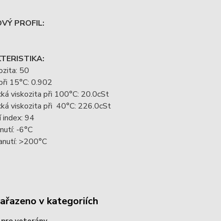
VÝ PROFIL:
TERISTIKA:
ozita: 50
při 15°C: 0.902
ká viskozita při 100°C: 20.0cSt
ká viskozita při 40°C: 226.0cSt
í index: 94
utí: -6°C
anutí: >200°C
zařazeno v kategoriích