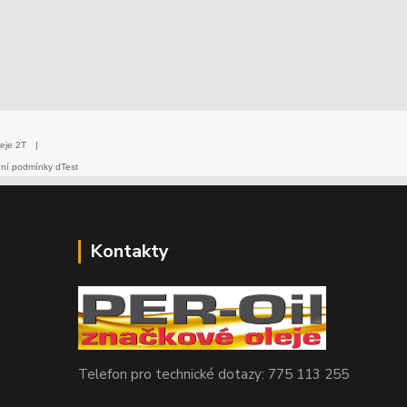
eje 2T
|
dní podmínky dTest
Kontakty
Telefon pro technické dotazy: 775 113 255