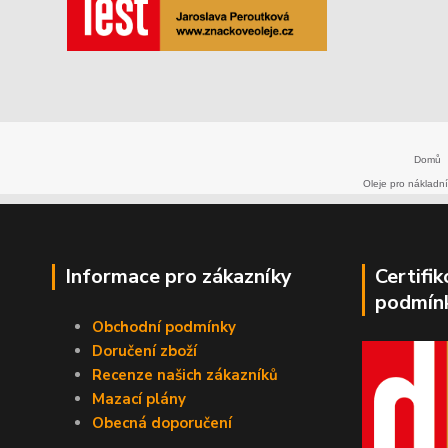
Domů
Oleje pro nákladní
Informace pro zákazníky
Certifi
podmín
Obchodní podmínky
Doručení zboží
Recenze našich zákazníků
Mazací plány
Obecná doporučení