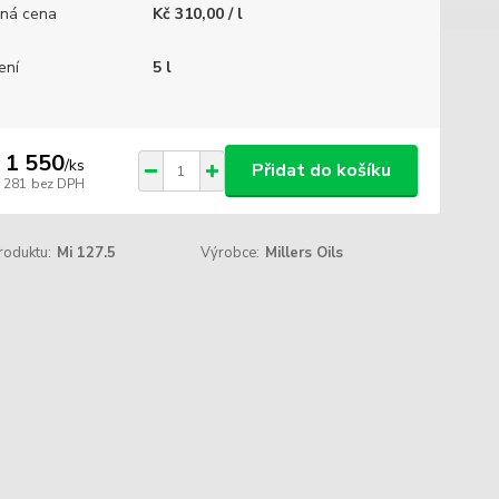
ná cena
Kč 310,00 / l
ení
5 l
 1 550
/
ks
Přidat do košíku
1 281
bez DPH
roduktu:
Mi 127.5
Výrobce:
Millers Oils