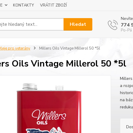
E
KONTAKTY
VRÁTIT ZBOŽÍ
Nevíte
Hledat
774 
Po-Pá 
leje pro veterány
Millers Oils Vintage Millerol 50 *5l
ers Oils Vintage Millerol 50 *5l
Millers
a rozp
histor
na bázi
redukuj
Dos