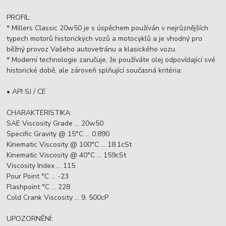
PROFIL:
* Millers Classic 20w50 je s úspěchem používán v nejrůznějších
typech motorů historických vozů a motocyklů a je vhodný pro
běžný provoz Vašeho autovetránu a klasického vozu.
* Moderní technologie zaručuje, že používáte olej odpovídající své
historické době, ale zároveň splňující současná kritéria:
• API SJ / CE
CHARAKTERISTIKA:
SAE Viscosity Grade ... 20w50
Specific Gravity @ 15°C ... 0.890
Kinematic Viscosity @ 100°C ... 18.1cSt
Kinematic Viscosity @ 40°C ... 159cSt
Viscosity Index ... 115
Pour Point °C ... -23
Flashpoint °C ... 228
Cold Crank Viscosity ... 9, 500cP
UPOZORNĚNÍ: