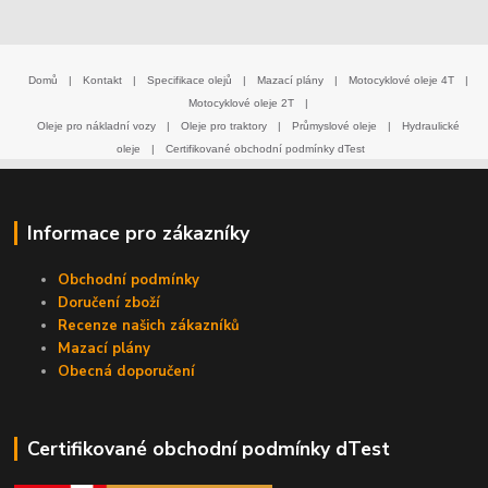
Domů
|
Kontakt
|
Specifikace olejů
|
Mazací plány
|
Motocyklové oleje 4T
|
Motocyklové oleje 2T
|
Oleje pro nákladní vozy
|
Oleje pro traktory
|
Průmyslové oleje
|
Hydraulické
oleje
|
Certifikované obchodní podmínky dTest
Informace pro zákazníky
Obchodní podmínky
Doručení zboží
Recenze našich zákazníků
Mazací plány
Obecná doporučení
Certifikované obchodní podmínky dTest