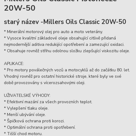
20W-50
starý název -Millers Oils Classic 20W-50
* Minerální motorový olej pro auto a moto veterány.
* Vysoce kvalitní základové oleje obsahující citlivě přidaná
nejmodernější aditiva redukijící opotřebení a zamezující oxidaci.
* Obsahuje rovněž střihu odolnou složku zlepšující viskozitu oleje.
APLIKACE:
* Pro motory poválečných vozů a motocyklů až do začátku 80. let.
Vhodný rovněž pro ostatní historické stroje, které byly ve své
době provozovány s vícerozsahovými oleji.
UŽIVATELSKÉ VÝHODY:
* Efektivní mazání za všech provozních teplot.
* Vylepšení tlaku oleje.
* Menší ubývání oleje.
* Špičková ochrana proti korozi.
* Optimální ochrana proti opotřebení.
* Tišší chod motoru.