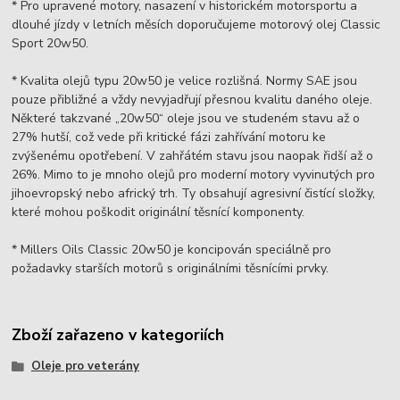
* Pro upravené motory, nasazení v historickém motorsportu a
dlouhé jízdy v letních měsích doporučujeme motorový olej Classic
Sport 20w50.
* Kvalita olejů typu 20w50 je velice rozlišná. Normy SAE jsou
pouze přibližné a vždy nevyjadřují přesnou kvalitu daného oleje.
Některé takzvané „20w50“ oleje jsou ve studeném stavu až o
27% hutší, což vede při kritické fázi zahřívání motoru ke
zvýšenému opotřebení. V zahřátém stavu jsou naopak řidší až o
26%. Mimo to je mnoho olejů pro moderní motory vyvinutých pro
jihoevropský nebo africký trh. Ty obsahují agresivní čistící složky,
které mohou poškodit originální těsnící komponenty.
* Millers Oils Classic 20w50 je koncipován speciálně pro
požadavky starších motorů s originálními těsnícími prvky.
Zboží zařazeno v kategoriích
Oleje pro veterány