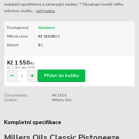
redukijící opotřebení a zamezující oxidaci. * Obsahuje rovněž střihu
odolnou složku...
celý popis
Dostupnost
Skladem
Měrná cena
Kč 310,00 / l
Balení
5 l
Kč 1 550
/
ks
Kč 1 281
bez DPH
Přidat do košíku
Číslo produktu:
Mi 132.5
Výrobce:
Millers Oils
Kompletní specifikace
Millers Oils Classic Pistoneeze