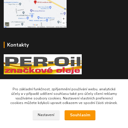
Kontakty
Telefon pro technické dotazy: 775 113 255
Pro základní funkčnost, zpříjemnění používání webu, analytické
Telefon do našeho obchodu : 774 993 479
účely a v případě udělení souhlasu také pro účely cílení reklamy
využíváme soubory cookies. Nastavení vlastních preferencí
cookies můžete kdykoli upravit odkazem ve spodní části stránek.
info@znackoveoleje.cz
Souhlasím
Nastavení