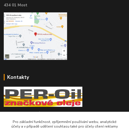
434 01 Most
Kontakty
Telefon pro technické dotazy: 775 113 255
Pro základní funkčnost, zpříjemnění používání webu, analytické
Telefon do našeho obchodu : 774 993 479
účely a v případě udělení souhlasu také pro účely cílení reklamy