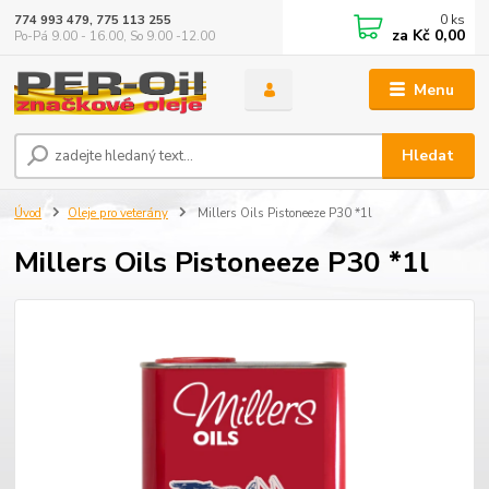
0
ks
774 993 479, 775 113 255
za
Kč 0,00
Po-Pá 9.00 - 16.00, So 9.00 -12.00
Menu
Hledat
Úvod
Oleje pro veterány
Millers Oils Pistoneeze P30 *1l
Millers Oils Pistoneeze P30 *1l