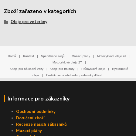
Zboží zařazeno v kategoriích
Oleje pro veterány
Domů
|
Kontakt
|
Specifikace olejů
|
Mazací plány
|
Motocyklové oleje 4T
|
Motocyklové oleje 2T
|
Oleje pro nákladní vozy
|
Oleje pro traktory
|
Průmyslové oleje
|
Hydraulické
oleje
|
Certifikované obchodní podmínky dTest
Informace pro zákazníky
Obchodní podmínky
Doručení zboží
Recenze našich zákazníků
Mazací plány