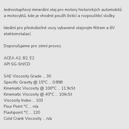
Jednostupňový minerální olej pro motory historických automobilů
a motocyklů, kde je vhodné použít čistící a rozpouštěcí složky.
Ideální pro předválečné vozy vybavené olejovým filtrem a 6V
elektoinstalací.
Doporučujeme pro zimní provoz.
ACEA A2, B2, E2
API SG-SH/CD
SAE Viscosity Grade ... 30
Specific Gravity @ 15°C ... 0.898
Kinematic Viscosity @ 100°C ... 11.9cSt
Kinematic Viscosity @ 40°C ... 104cSt
Viscosity Index ... 103
Pour Point °C ... n/a
Flashpoint °C ... 220
Cold Crank Viscosity ... n/a