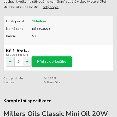
dochází k velkému střihovému namáhání a ztrátě viskozity oleje.Olej
Millers Oils Classic Mini...
celý popis
Dostupnost
Skladem
Měrná cena
Kč 330,00 / l
Balení
5 l
Kč 1 650
/
ks
Kč 1 364
bez DPH
Přidat do košíku
Číslo produktu:
Mi 135.5
Výrobce:
Millers Oils
Kompletní specifikace
Millers Oils Classic Mini Oil 20W-