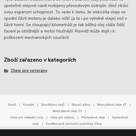
společné olejové vaně rozbíjeny převodovým ústrojím, čímž ztrácí
svou expanzní schopnost. To vede k tomu, že viskozita oleje ve
spodní části motoru je daleko nižší (a to i po výměně oleje) než v
části horní. Se stoupající kilometráží je tak běžný olej stále řidší,
řazení je obtížnější a motor hlučnější. Rovněž může dojít i k
poškození mechanických součástí.
Zboží zařazeno v kategoriích
Oleje pro veterány
Domů
|
Kontakt
|
Specifikace olejů
|
Mazací plány
|
Motocyklové oleje 4T
|
Motocyklové oleje 2T
|
Oleje pro nákladní vozy
|
Oleje pro traktory
|
Průmyslové oleje
|
Hydraulické
oleje
|
Certifikované obchodní podmínky dTest