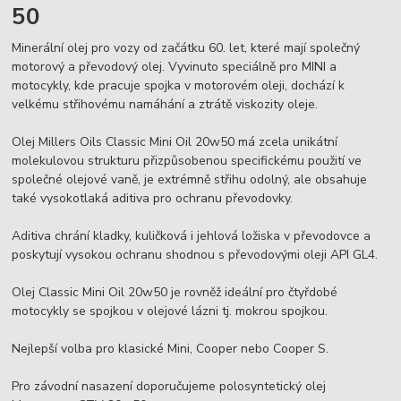
50
Minerální olej pro vozy od začátku 60. let, které mají společný
motorový a převodový olej. Vyvinuto speciálně pro MINI a
motocykly, kde pracuje spojka v motorovém oleji, dochází k
velkému střihovému namáhání a ztrátě viskozity oleje.
Olej Millers Oils Classic Mini Oil 20w50 má zcela unikátní
molekulovou strukturu přizpůsobenou specifickému použití ve
společné olejové vaně, je extrémně střihu odolný, ale obsahuje
také vysokotlaká aditiva pro ochranu převodovky.
Aditiva chrání kladky, kuličková i jehlová ložiska v převodovce a
poskytují vysokou ochranu shodnou s převodovými oleji API GL4.
Olej Classic Mini Oil 20w50 je rovněž ideální pro čtyřdobé
motocykly se spojkou v olejové lázni tj. mokrou spojkou.
Nejlepší volba pro klasické Mini, Cooper nebo Cooper S.
Pro závodní nasazení doporučujeme polosyntetický olej