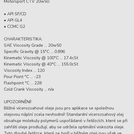
Motorsport CTV 20w50.
• API SF/CD
• API GL4
• CCMC G2
CHARAKTERISTIKA:
SAE Viscosity Grade ... 20w50
Specific Gravity @ 15°C ... 0.896
Kinematic Viscosity @ 100°C ... 17.4cSt
Kinematic Viscosity @ 40°C ... 155.0cSt
Viscosity Index ... 120
Pour Point °C ... -23
Flashpoint °C ... 228
Cold Crank Viscosity ... n/a
UPOZORNĚNÍ!
Běžné vícerozsahové oleje jsou pro aplikace se společnou
olejovou náplní zcela nevhodné! Standardní vícerozsahový olej
obsahuje molekuly polymerů uspořádané v řetězcích, které se při
zahřátí oleje prodlužují, aby se udržela optimální viskozita oleje.
Tyto dlouhé řetězce, které se tvoří v běžném oleji jsou však ve