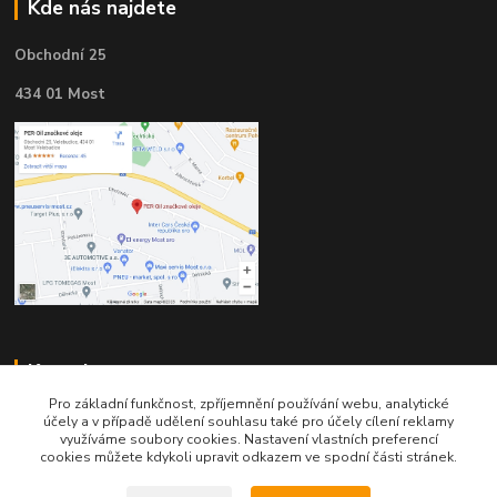
Kde nás najdete
Obchodní 25
434 01 Most
Kontakty
Pro základní funkčnost, zpříjemnění používání webu, analytické
účely a v případě udělení souhlasu také pro účely cílení reklamy
využíváme soubory cookies. Nastavení vlastních preferencí
cookies můžete kdykoli upravit odkazem ve spodní části stránek.