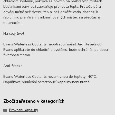
chladícim systému, pokrývá se povrch na přehřátých místech
bublinkami páry, což zabraňuje přenostu tepla. Protože pára
odvádí méně než třetinu tepla, než dokáže voda, dochází k
rapidnímu přehřívání v inkriminovaných místech a předčasným
detonacím...
Na celý život
Evans Waterless Coolants nepotřebují měnit. Jakmile jednou
Evans aplikujete do chladícího systému, bude ochráněn po dobu
životnosti motoru.
Anti-Freeze
Evans Waterless Coolants nezamrznou do teploty -40°C.
Doplňkové přidávání nemrznoucí kapaliny není nutné.
Zboží zařazeno v kategoriích
Provozní kapaliny