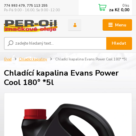
0
ks
774 993 479, 775 113 255
za
Kč 0,00
Po-Pá 9.00 - 16.00, So 9.00 -12.00
Menu
Hledat
Úvod
Chladící kapaliny
Chladící kapalina Evans Power Cool 180° *5l
Chladící kapalina Evans Power
Cool 180° *5l