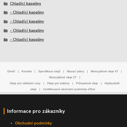
Chladící kapaliny
- Chladící kapaliny
- Chladící kapaliny
- Chladící kapaliny
- Chladící kapaliny
Domů
|
Kontakt
|
Specifikace olejů
|
Mazací plány
|
Motocyklové oleje 4T
|
Motocyklové oleje 2T
|
Oleje pro nákladní vozy
|
Oleje pro traktory
|
Průmyslové oleje
|
Hydraulické
oleje
|
Certifikované obchodní podmínky dTest
Informace pro zákazníky
Obchodní podmínky