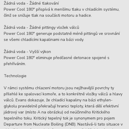
Žádná voda - Žádné tlakování
Power Cool 180° přispívá k menšímu tlaku v chladícím systému,
čímž se snižuje tlak na součásti motoru a hadice.
Žádná voda - Žádné pittingy vložek válců
Power Cool 180° generuje podstatně méně pittingů ve srovnání
se všemi chladícími kapalinami na bázi vody.
Žádná voda - Vyšší výkon
Power Cool 180° eliminuje předčasné detonace spojené s
přehříváním.
Technologie
V rámci systému chlazení motoru jsou nejžhavější povrchy ty
přilehlé ke spalovací komoře, a to konkrétně vložky válců a hlavy
válců. Evans dokazuje, že chladící kapaliny na bázi ethylen-
glykolu pravidelně překračují hranici teploty, která dělí efektivní
jádrový var (místo A na obrázku) od neúčinného Kritického
tepelného toku. Kritický tepelný tok je synonymem pro pojem
Departure from Nucleate Boiling (DNB). Nastává-li tato situace v