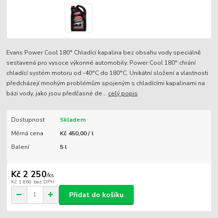
Evans Power Cool 180° Chladící kapalina bez obsahu vody speciálně
sestavená pro vysoce výkonné automobily. Power Cool 180° chrání
chladící systém motoru od -40°C do 180°C. Unikátní složení a vlastnosti
předcházejí mnohým problémům spojeným s chladícími kapalinami na
bázi vody, jako jsou předčasné de...
celý popis
Dostupnost
Skladem
Měrná cena
Kč 450,00 / l
Balení
5 l
Kč 2 250
/
ks
Kč 1 860
bez DPH
Přidat do košíku