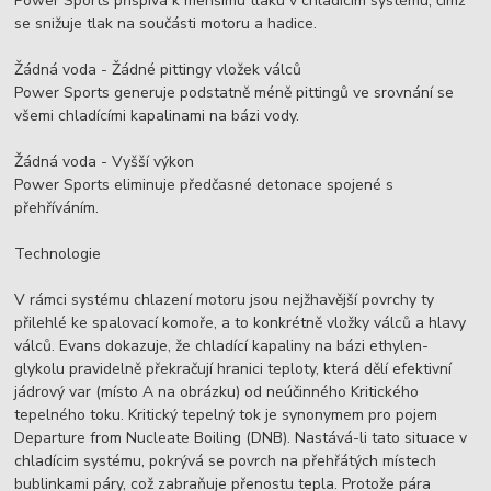
Power Sports přispívá k menšímu tlaku v chladícím systému, čímž
se snižuje tlak na součásti motoru a hadice.
Žádná voda - Žádné pittingy vložek válců
Power Sports generuje podstatně méně pittingů ve srovnání se
všemi chladícími kapalinami na bázi vody.
Žádná voda - Vyšší výkon
Power Sports eliminuje předčasné detonace spojené s
přehříváním.
Technologie
V rámci systému chlazení motoru jsou nejžhavější povrchy ty
přilehlé ke spalovací komoře, a to konkrétně vložky válců a hlavy
válců. Evans dokazuje, že chladící kapaliny na bázi ethylen-
glykolu pravidelně překračují hranici teploty, která dělí efektivní
jádrový var (místo A na obrázku) od neúčinného Kritického
tepelného toku. Kritický tepelný tok je synonymem pro pojem
Departure from Nucleate Boiling (DNB). Nastává-li tato situace v
chladícim systému, pokrývá se povrch na přehřátých místech
bublinkami páry, což zabraňuje přenostu tepla. Protože pára