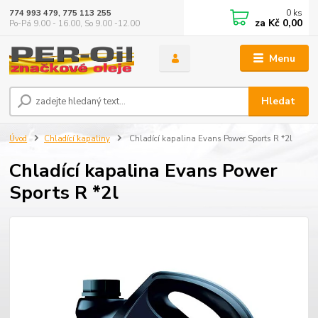
0
ks
774 993 479, 775 113 255
za
Kč 0,00
Po-Pá 9.00 - 16.00, So 9.00 -12.00
Menu
Hledat
Úvod
Chladící kapaliny
Chladící kapalina Evans Power Sports R *2l
Chladící kapalina Evans Power
Sports R *2l