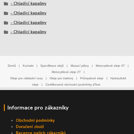
- Chladící kapaliny
- Chladící kapaliny
- Chladící kapaliny
- Chladící kapaliny
Domů
|
Kontakt
|
Specifikace olejů
|
Mazací plány
|
Motocyklové oleje 4T
|
Motocyklové oleje 2T
|
Oleje pro nákladní vozy
|
Oleje pro traktory
|
Průmyslové oleje
|
Hydraulické
oleje
|
Certifikované obchodní podmínky dTest
Informace pro zákazníky
Obchodní podmínky
Doručení zboží
Recenze našich zákazníků