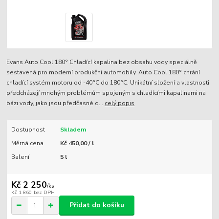
Evans Auto Cool 180° Chladící kapalina bez obsahu vody speciálně
sestavená pro moderní produkční automobily. Auto Cool 180° chrání
chladící systém motoru od -40°C do 180°C. Unikátní složení a vlastnosti
předcházejí mnohým problémům spojeným s chladícími kapalinami na
bázi vody, jako jsou předčasné d...
celý popis
Dostupnost
Skladem
Měrná cena
Kč 450,00 / l
Balení
5 l
Kč 2 250
/
ks
Kč 1 860
bez DPH
Přidat do košíku