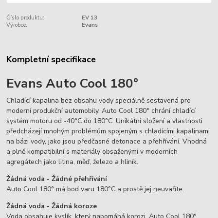
Číslo produktu:
EV 13
Výrobce:
Evans
Kompletní specifikace
Evans Auto Cool 180°
Chladící kapalina bez obsahu vody speciálně sestavená pro
moderní produkční automobily. Auto Cool 180° chrání chladící
systém motoru od -40°C do 180°C. Unikátní složení a vlastnosti
předcházejí mnohým problémům spojeným s chladícími kapalinami
na bázi vody, jako jsou předčasné detonace a přehřívání. Vhodná
a plně kompatibilní s materiály obsaženými v moderních
agregátech jako litina, měď, železo a hliník.
Žádná voda - Žádné přehřívání
Auto Cool 180° má bod varu 180°C a prostě jej neuvaříte.
Žádná voda - Žádná koroze
Voda obsahuje kyslík, který napomáhá korozi. Auto Cool 180°