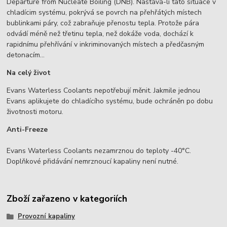
Departure from Nucleate Boiling (DNB). Nastává-li tato situace v
chladícim systému, pokrývá se povrch na přehřátých místech
bublinkami páry, což zabraňuje přenostu tepla. Protože pára
odvádí méně než třetinu tepla, než dokáže voda, dochází k
rapidnímu přehřívání v inkriminovaných místech a předčasným
detonacím...
Na celý život
Evans Waterless Coolants nepotřebují měnit. Jakmile jednou
Evans aplikujete do chladícího systému, bude ochráněn po dobu
životnosti motoru.
Anti-Freeze
Evans Waterless Coolants nezamrznou do teploty -40°C.
Doplňkové přidávání nemrznoucí kapaliny není nutné.
Zboží zařazeno v kategoriích
Provozní kapaliny