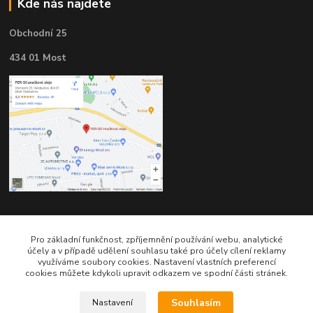
Kde nás najdete
Obchodní 25
434 01 Most
Kontakty
Pro základní funkčnost, zpříjemnění používání webu, analytické
účely a v případě udělení souhlasu také pro účely cílení reklamy
využíváme soubory cookies. Nastavení vlastních preferencí
cookies můžete kdykoli upravit odkazem ve spodní části stránek.
Souhlasím
Nastavení