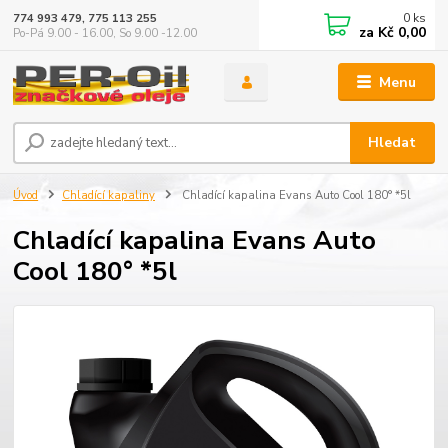
0
ks
774 993 479, 775 113 255
za
Kč 0,00
Po-Pá 9.00 - 16.00, So 9.00 -12.00
Menu
Hledat
Úvod
Chladící kapaliny
Chladící kapalina Evans Auto Cool 180° *5l
Chladící kapalina Evans Auto
Cool 180° *5l