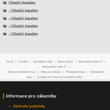
Chladící kapaliny
- Chladící kapaliny
- Chladící kapaliny
- Chladící kapaliny
- Chladící kapaliny
Domů
|
Kontakt
|
Specifikace olejů
|
Mazací plány
|
Motocyklové oleje 4T
|
Motocyklové oleje 2T
|
Oleje pro nákladní vozy
|
Oleje pro traktory
|
Průmyslové oleje
|
Hydraulické
oleje
|
Certifikované obchodní podmínky dTest
Informace pro zákazníky
Obchodní podmínky