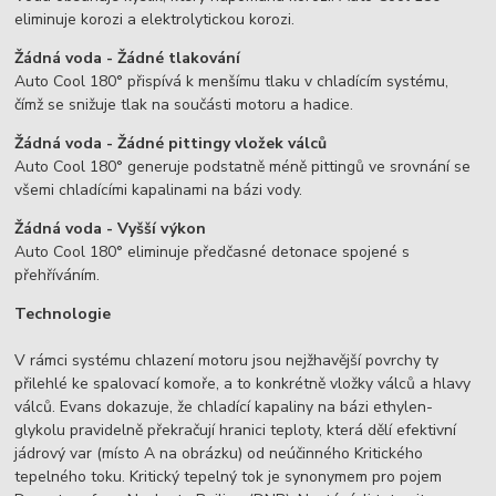
eliminuje korozi a elektrolytickou korozi.
Žádná voda - Žádné tlakování
Auto Cool 180° přispívá k menšímu tlaku v chladícím systému,
čímž se snižuje tlak na součásti motoru a hadice.
Žádná voda - Žádné pittingy vložek válců
Auto Cool 180° generuje podstatně méně pittingů ve srovnání se
všemi chladícími kapalinami na bázi vody.
Žádná voda - Vyšší výkon
Auto Cool 180° eliminuje předčasné detonace spojené s
přehříváním.
Technologie
V rámci systému chlazení motoru jsou nejžhavější povrchy ty
přilehlé ke spalovací komoře, a to konkrétně vložky válců a hlavy
válců. Evans dokazuje, že chladící kapaliny na bázi ethylen-
glykolu pravidelně překračují hranici teploty, která dělí efektivní
jádrový var (místo A na obrázku) od neúčinného Kritického
tepelného toku. Kritický tepelný tok je synonymem pro pojem