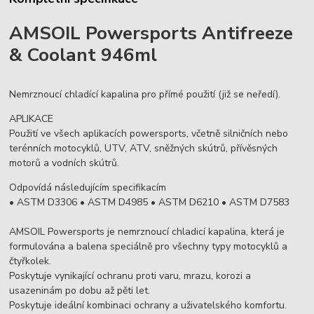
AMSOIL Powersports Antifreeze
& Coolant 946ml
Nemrznoucí chladící kapalina pro přímé použití (již se neředí).
APLIKACE
Použití ve všech aplikacích powersports, včetně silničních nebo
terénních motocyklů, UTV, ATV, sněžných skútrů, přívěsných
motorů a vodních skútrů.
Odpovídá následujícím specifikacím
• ASTM D3306 • ASTM D4985 • ASTM D6210 • ASTM D7583
AMSOIL Powersports je nemrznoucí chladicí kapalina, která je
formulována a balena speciálně pro všechny typy motocyklů a
čtyřkolek.
Poskytuje vynikající ochranu proti varu, mrazu, korozi a
usazeninám po dobu až pěti let.
Poskytuje ideální kombinaci ochrany a uživatelského komfortu.