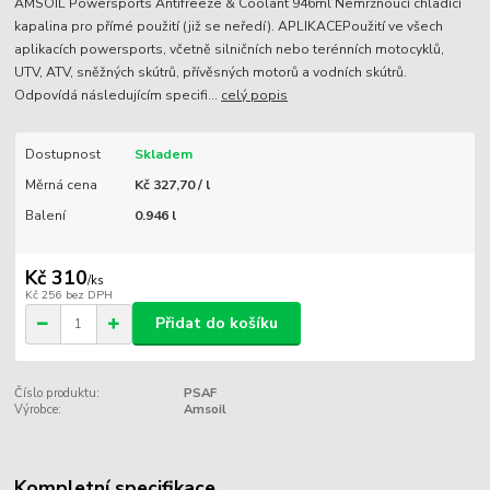
AMSOIL Powersports Antifreeze & Coolant 946ml Nemrznoucí chladící
kapalina pro přímé použití (již se neředí). APLIKACEPoužití ve všech
aplikacích powersports, včetně silničních nebo terénních motocyklů,
UTV, ATV, sněžných skútrů, přívěsných motorů a vodních skútrů.
Odpovídá následujícím specifi...
celý popis
Dostupnost
Skladem
Měrná cena
Kč 327,70 / l
Balení
0.946 l
Kč 310
/
ks
Kč 256
bez DPH
Přidat do košíku
Číslo produktu:
PSAF
Výrobce:
Amsoil
Kompletní specifikace