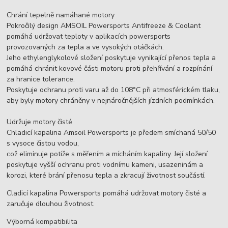
Chrání tepelně namáhané motory
Pokročilý design AMSOIL Powersports Antifreeze & Coolant
pomáhá udržovat teploty v aplikacích powersports
provozovaných za tepla a ve vysokých otáčkách.
Jeho ethylenglykolové složení poskytuje vynikající přenos tepla a
pomáhá chránit kovové části motoru proti přehřívání a rozpínání
za hranice tolerance.
Poskytuje ochranu proti varu až do 108°C při atmosférickém tlaku,
aby byly motory chráněny v nejnáročnějších jízdních podmínkách.
Udržuje motory čisté
Chladicí kapalina Amsoil Powersports je předem smíchaná 50/50
s vysoce čistou vodou,
což eliminuje potíže s měřením a mícháním kapaliny. Její složení
poskytuje vyšší ochranu proti vodnímu kameni, usazeninám a
korozi, které brání přenosu tepla a zkracují životnost součástí.
Cladicí kapalina Powersports pomáhá udržovat motory čisté a
zaručuje dlouhou životnost.
Výborná kompatibilita