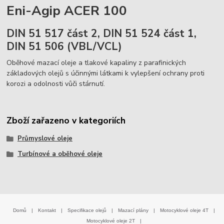
Eni-Agip ACER 100
DIN 51 517 část 2, DIN 51 524 část 1,
DIN 51 506 (VBL/VCL)
Oběhové mazací oleje a tlakové kapaliny z parafinických
základových olejů s účinnými látkami k vylepšení ochrany proti
korozi a odolnosti vůči stárnutí.
Zboží zařazeno v kategoriích
Průmyslové oleje
Turbínové a oběhové oleje
Domů
|
Kontakt
|
Specifikace olejů
|
Mazací plány
|
Motocyklové oleje 4T
|
Motocyklové oleje 2T
|