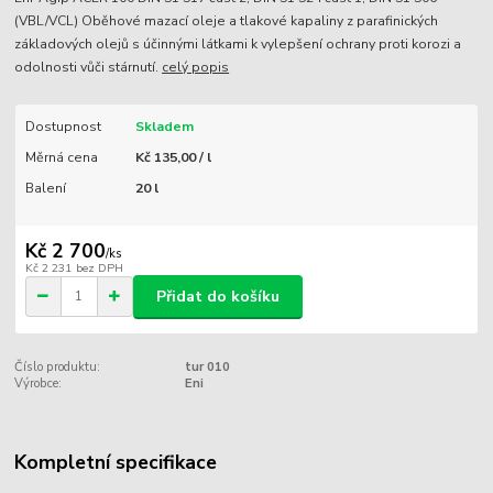
(VBL/VCL) Oběhové mazací oleje a tlakové kapaliny z parafinických
základových olejů s účinnými látkami k vylepšení ochrany proti korozi a
odolnosti vůči stárnutí.
celý popis
Dostupnost
Skladem
Měrná cena
Kč 135,00 / l
Balení
20 l
Kč 2 700
/
ks
Kč 2 231
bez DPH
Přidat do košíku
Číslo produktu:
tur 010
Výrobce:
Eni
Kompletní specifikace