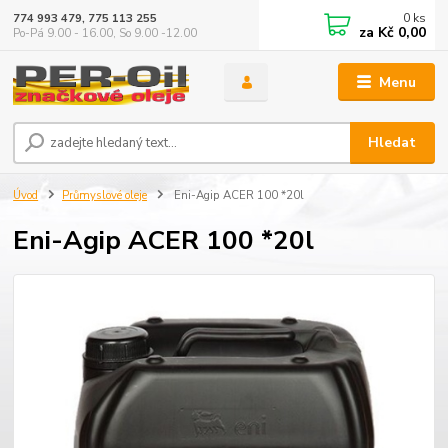
0
ks
774 993 479, 775 113 255
za
Kč 0,00
Po-Pá 9.00 - 16.00, So 9.00 -12.00
Menu
Hledat
Úvod
Průmyslové oleje
Eni-Agip ACER 100 *20l
Eni-Agip ACER 100 *20l