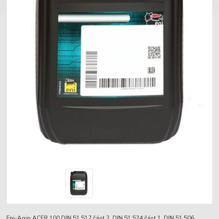
Eni-Agip ACER 100 DIN 51 517 část 2, DIN 51 524 část 1, DIN 51 506