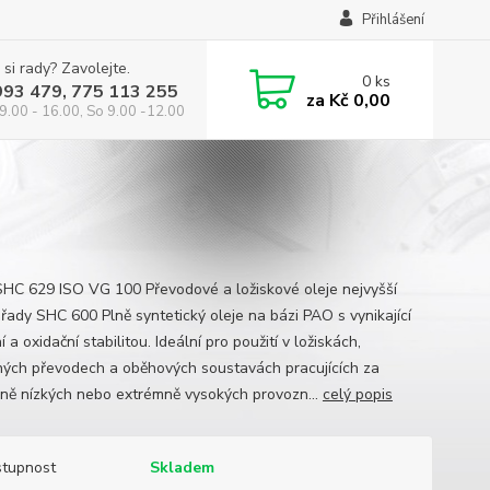
Přihlášení
 si rady? Zavolejte.
0
ks
993 479, 775 113 255
za
Kč 0,00
9.00 - 16.00, So 9.00 -12.00
SHC 629 ISO VG 100 Převodové a ložiskové oleje nejvyšší
 řady SHC 600 Plně syntetický oleje na bázi PAO s vynikající
í a oxidační stabilitou. Ideální pro použití v ložiskách,
ých převodech a oběhových soustavách pracujících za
ně nízkých nebo extrémně vysokých provozn...
celý popis
tupnost
Skladem