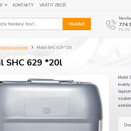
E
KONTAKTY
VRÁTIT ZBOŽÍ
Nevíte
Hledat
774 
Po-Pá 
růmyslové oleje
Mobil SHC 629 *20l
l SHC 629 *20l
Mobil 
kvality
teplotn
ozuben
extrém
Dos