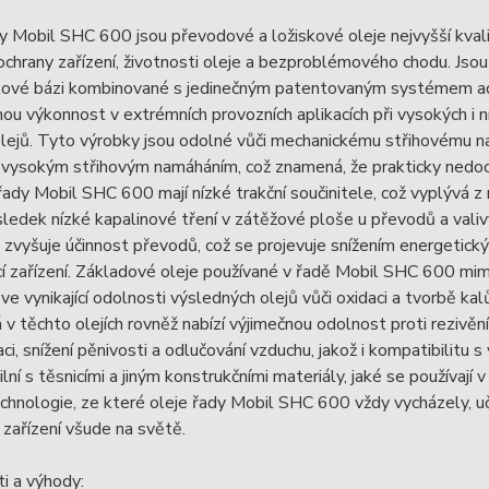
y Mobil SHC 600 jsou převodové a ložiskové oleje nejvyšší kval
ochrany zařízení, životnosti oleje a bezproblémového chodu. Jso
kové bázi kombinované s jedinečným patentovaným systémem adi
u výkonnost v extrémních provozních aplikacích při vysokých i 
lejů. Tyto výrobky jsou odolné vůči mechanickému střihovému na
s vysokým střihovým namáháním, což znamená, že prakticky nedoch
ady Mobil SHC 600 mají nízké trakční součinitele, což vyplývá z 
ledek nízké kapalinové tření v zátěžové ploše u převodů a valivý
 zvyšuje účinnost převodů, což se projevuje snížením energetickýc
í zařízení. Základové oleje používané v řadě Mobil SHC 600 mimo
 ve vynikající odolnosti výsledných olejů vůči oxidaci a tvorbě ka
 v těchto olejích rovněž nabízí výjimečnou odolnost proti rezivěn
i, snížení pěnivosti a odlučování vzduchu, jakož i kompatibilitu 
lní s těsnicími a jiným konstrukčními materiály, jaké se používají 
chnologie, ze které oleje řady Mobil SHC 600 vždy vycházely, uči
 zařízení všude na světě.
i a výhody: