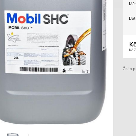
Měr
Bal
Kč
Kč 
Číslo p