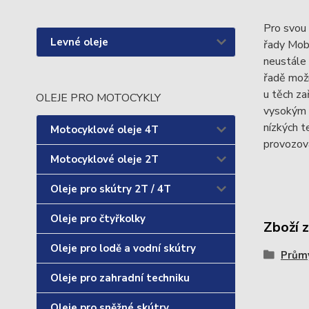
Pro svou 
Levné oleje
řady Mobi
neustále 
řadě možn
u těch za
OLEJE PRO MOTOCYKLY
vysokým 
nízkých t
Motocyklové oleje 4T
provozova
Motocyklové oleje 2T
Oleje pro skútry 2T / 4T
Oleje pro čtyřkolky
Zboží 
Oleje pro lodě a vodní skútry
Průmy
Oleje pro zahradní techniku
Oleje pro sněžné skútry