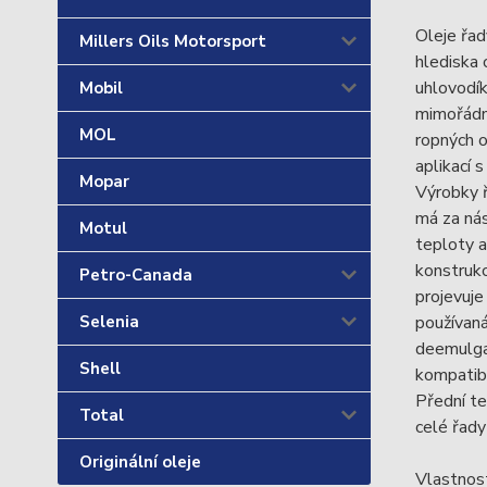
Oleje řad
Millers Oils Motorsport
hlediska 
uhlovodí
Mobil
mimořádno
MOL
ropných o
aplikací 
Mopar
Výrobky ř
má za nás
Motul
teploty a
konstrukc
Petro-Canada
projevuje
používaná
Selenia
deemulgac
Shell
kompatibi
Přední te
Total
celé řady
Originální oleje
Vlastnost