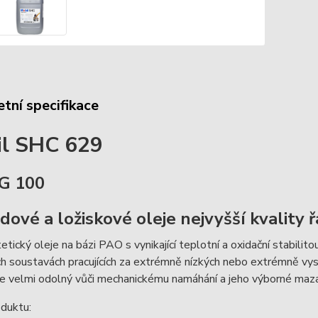
tní specifikace
l SHC 629
G 100
dové a ložiskové oleje nejvyšší kvality
etický oleje na bázi PAO s vynikající teplotní a oxidační stabilito
 soustavách pracujících za extrémně nízkých nebo extrémně vys
 Je velmi odolný vůči mechanickému namáhání a jeho výborné mazac
duktu: