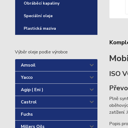
Obráběcí kapaliny
Speciální oleje
Plastická maziva
Komple
Výběr oleje podle výrobce
Mobi
Amsoil
ISO V
Yacco
Převo
Agip ( Eni )
Plně synt
Castrol
oběhových
zatížení.
Fuchs
Popis pro
Millers Oils