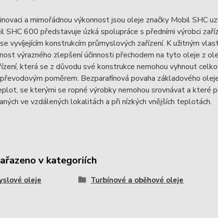
inovaci a mimořádnou výkonnost jsou oleje značky Mobil SHC uzná
l SHC 600 představuje úzká spolupráce s předními výrobci zaříz
se vyvíjejícím konstrukcím průmyslových zařízení. K užitným vl
ost výrazného zlepšení účinnosti přechodem na tyto oleje z ole
řízení, která se z důvodu své konstrukce nemohou vyhnout celkov
převodovým poměrem. Bezparafínová povaha základového oleje 
eplot, se kterými se ropné výrobky nemohou srovnávat a které pře
ných ve vzdálených lokalitách a při nízkých vnějších teplotách.
zařazeno v kategoriích
slové oleje
Turbínové a oběhové oleje