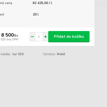
ná cena
Kč 425,00 / l
ení
20 l
 8 500
/
ks
Přidat do košíku
7 025
bez DPH
roduktu:
tur 020
Výrobce:
Mobil