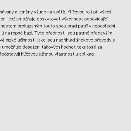
vány a ceněny všude na světě. Klíčovou roli při vývoji
ení, což umožňuje poskytovat výkonnost odpovídající
astnostem prokázaným touto spoluprací patří v neposlední
jů na ropné bázi. Tyto přednosti jsou patrné především
ě nízké účinnosti, jako jsou například šnekové převody s
umožňuje dosažení takových hodnot tekutosti za
dstavují klíčovou užitnou vlastnost u aplikací