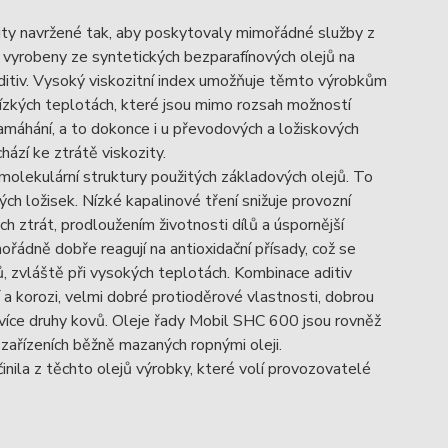
ity navržené tak, aby poskytovaly mimořádné služby z
u vyrobeny ze syntetických bezparafínových olejů na
tiv. Vysoký viskozitní index umožňuje těmto výrobkům
nízkých teplotách, které jsou mimo rozsah možností
máhání, a to dokonce i u převodových a ložiskových
ází ke ztrátě viskozity.
molekulární struktury použitých základových olejů. To
ch ložisek. Nízké kapalinové tření snižuje provozní
h ztrát, prodloužením životnosti dílů a úspornější
řádně dobře reagují na antioxidační přísady, což se
lů, zvláště při vysokých teplotách. Kombinace aditiv
í a korozi, velmi dobré protioděrové vlastnosti, dobrou
s více druhy kovů. Oleje řady Mobil SHC 600 jsou rovněž
v zařízeních běžně mazaných ropnými oleji.
nila z těchto olejů výrobky, které volí provozovatelé