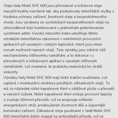
Oleje řady Mobil SHC 600 jsou převodové a ložiskové oleje
nejvyšší kvality navržené tak, aby poskytovaly mimořádné služby z
hlediska ochrany zařízení, životnosti oleje a bezproblémového
chodu. Jsou vyrobeny ze syntetických bezparafínových olejů na
uhlovodíkové bázi kombinované s jedinečným patentovaným
systémem aditiv. Vysoký viskozitní index umožňuje těmto
výrobkům mimořádnou výkonnost v extrémních provozních
aplikacích při vysokých i nízkých teplotách, které jsou mimo
rozsah možností ropných olejů. Tyto výrobky jsou odolné vůči
mechanickému střihovému namáhání, a to dokonce i u
převodových a ložiskových aplikací s vysokým střihovým
namáháním, což znamená, že prakticky nedochází ke ztrátě
viskozity.
Výrobky řady Mobil SHC 600 mají nízké trakční součinitele, což
vyplývá z molekulární struktury použitých základových olejů. To
má za následek nízké kapalinové tření v zátěžové ploše u převodů
a valivých ložisek. Nízké kapalinové tření snižuje provozní teploty
a zvyšuje účinnost převodů, což se projevuje snížením
energetických ztrát, prodloužením životnosti dílů a úspornější
konstrukcí zařízení. Základové oleje používané v řadě Mobil SHC
600 mimořádně dobře reagují na antioxidační přísady, což se