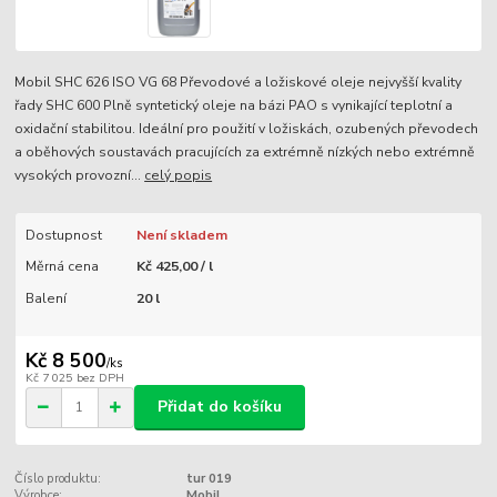
Mobil SHC 626 ISO VG 68 Převodové a ložiskové oleje nejvyšší kvality
řady SHC 600 Plně syntetický oleje na bázi PAO s vynikající teplotní a
oxidační stabilitou. Ideální pro použití v ložiskách, ozubených převodech
a oběhových soustavách pracujících za extrémně nízkých nebo extrémně
vysokých provozní...
celý popis
Dostupnost
Není skladem
Měrná cena
Kč 425,00 / l
Balení
20 l
Kč 8 500
/
ks
Kč 7 025
bez DPH
Přidat do košíku
Číslo produktu:
tur 019
Výrobce:
Mobil