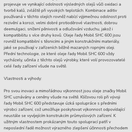
projevuje ve vynikající odolnosti výsledných olejů vůči oxidaci a
tvorbě kalů, zvláště při vysokých teplotách. Kombinace aditiv
používaná v těchto olejích rovněž nabízí výjimečnou odolnost proti
rezivění a korozi, velmi dobré protioděrové vlastnosti, dobrou
deemulgaci, snížení pěnivosti a odlučování vzduchu, jakož i
kompatibilitu s více druhy kovů. Oleje řady Mobil SHC 600 jsou
rovněž kompatibilní s těsnicími a jiným konstrukčními materiály,
jaké se používají v zařízeních běžně mazaných ropnými oleji.
Přední technologie, ze které oleje řady Mobil SHC 600 vždy
vycházely, učinila z těchto olejů výrobky, které volí provozovatelé
celé řady zařízení všude na světě.
Vlastnosti a výhody:
Pro svou inovaci a mimořádnou výkonnost jsou oleje značky Mobil
SHC uznávány a ceněny všude na světě. Klíčovou roli při vývoji
řady Mobil SHC 600 představuje úzká spolupráce s předními
výrobci zařízení, což umožňuje poskytovat výkonnost odpovídající
neustále se vyvíjejícím konstrukcím průmyslových zařízení. K
užitným vlastnostem prokázaným touto spoluprací patří v
neposlední řadě možnost výrazného zlepšení účinnosti přechodem