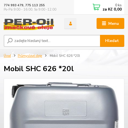
0
ks
774 993 479, 775 113 255
za
Kč 0,00
Po-Pá 9.00 - 16.00, So 9.00 -12.00
Menu
Hledat
Úvod
Průmyslové oleje
Mobil SHC 626 *20l
Mobil SHC 626 *20l