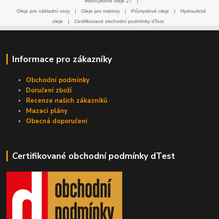
Motocyklové oleje 2T
|
Oleje pro nákladní vozy
|
Oleje pro traktory
|
Průmyslové oleje
|
Hydraulické
oleje
|
Certifikované obchodní podmínky dTest
Informace pro zákazníky
Obchodní podmínky
Doručení zboží
Recenze našich zákazníků
Mazací plány
Obecná doporučení
Certifikované obchodní podmínky dTest