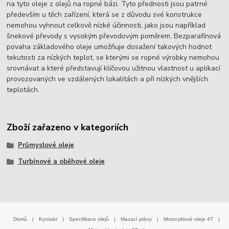
na tyto oleje z olejů na ropné bázi. Tyto přednosti jsou patrné
především u těch zařízení, která se z důvodu své konstrukce
nemohou vyhnout celkově nízké účinnosti, jako jsou například
šnekové převody s vysokým převodovým poměrem. Bezparafínová
povaha základového oleje umožňuje dosažení takových hodnot
tekutosti za nízkých teplot, se kterými se ropné výrobky nemohou
srovnávat a které představují klíčovou užitnou vlastnost u aplikací
provozovaných ve vzdálených lokalitách a při nízkých vnějších
teplotách.
Zboží zařazeno v kategoriích
Průmyslové oleje
Turbínové a oběhové oleje
Domů
|
Kontakt
|
Specifikace olejů
|
Mazací plány
|
Motocyklové oleje 4T
|