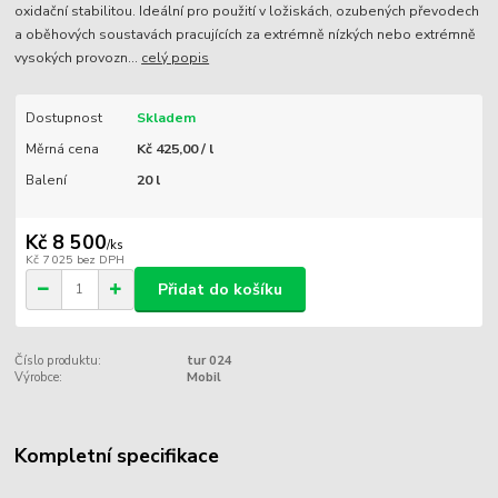
oxidační stabilitou. Ideální pro použití v ložiskách, ozubených převodech
a oběhových soustavách pracujících za extrémně nízkých nebo extrémně
vysokých provozn...
celý popis
Dostupnost
Skladem
Měrná cena
Kč 425,00 / l
Balení
20 l
Kč 8 500
/
ks
Kč 7 025
bez DPH
Přidat do košíku
Číslo produktu:
tur 024
Výrobce:
Mobil
Kompletní specifikace