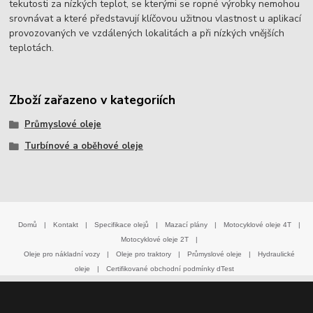
tekutosti za nízkých teplot, se kterými se ropné výrobky nemohou
srovnávat a které představují klíčovou užitnou vlastnost u aplikací
provozovaných ve vzdálených lokalitách a při nízkých vnějších
teplotách.
Zboží zařazeno v kategoriích
Průmyslové oleje
Turbínové a oběhové oleje
Domů
|
Kontakt
|
Specifikace olejů
|
Mazací plány
|
Motocyklové oleje 4T
|
Motocyklové oleje 2T
|
Oleje pro nákladní vozy
|
Oleje pro traktory
|
Průmyslové oleje
|
Hydraulické
oleje
|
Certifikované obchodní podmínky dTest