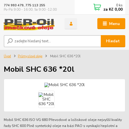
0
ks
774 993 479, 775 113 255
za
Kč 0,00
Po-Pá 9.00 - 16.00, So 9.00 -12.00
Menu
Hledat
Úvod
Průmyslové oleje
Mobil SHC 636 *20l
Mobil SHC 636 *20l
Mobil SHC 636 ISO VG 680 Převodové a ložiskové oleje nejvyšší kvality
řady SHC 600 Plně syntetický oleje na bázi PAO s vynikající teplotní a