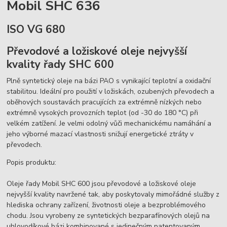
Mobil SHC 636
ISO VG 680
Převodové a ložiskové oleje nejvyšší
kvality řady SHC 600
Plně syntetický oleje na bázi PAO s vynikající teplotní a oxidační
stabilitou. Ideální pro použití v ložiskách, ozubených převodech a
oběhových soustavách pracujících za extrémně nízkých nebo
extrémně vysokých provozních teplot (od -30 do 180 °C) při
velkém zatížení. Je velmi odolný vůči mechanickému namáhání a
jeho výborné mazací vlastnosti snižují energetické ztráty v
převodech.
Popis produktu:
Oleje řady Mobil SHC 600 jsou převodové a ložiskové oleje
nejvyšší kvality navržené tak, aby poskytovaly mimořádné služby z
hlediska ochrany zařízení, životnosti oleje a bezproblémového
chodu. Jsou vyrobeny ze syntetických bezparafínových olejů na
uhlovodíkové bázi kombinované s jedinečným patentovaným