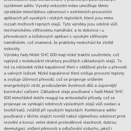
systémem aditiv. Vysoký viskozitní index umožňuje těmto
výrobkům mimořádnou výkonnost v extrémních provozních
aplikacích při vysokých i nízkých teplotách, které jsou mimo
rozsah možností ropných olejů. Tyto výrobky jsou odolné vůči
mechanickému střihovému namáhání, a to dokonce i u
převodových a ložiskových aplikací s vysokým střihovým
namáháním, což znamená, že prakticky nedochází ke ztrátě
viskozity.
Výrobky řady Mobil SHC 600 mají nízké trakční součinitele, což
vyplývá z molekulární struktury použitých základových olejů. To
má za následek nízké kapalinové tření v zátěžové ploše u převodů
a valivých ložisek. Nízké kapalinové tření snižuje provozní teploty
a zvyšuje účinnost převodů, což se projevuje snížením
energetických ztrát, prodloužením životnosti dílů a úspornější
konstrukcí zařízení. Základové oleje používané v řadě Mobil SHC
600 mimořádně dobře reagují na antioxidační přísady, což se
projevuje ve vynikající odolnosti výsledných olejů vůči oxidaci a
tvorbě kalů, zvláště při vysokých teplotách. Kombinace aditiv
používaná v těchto olejích rovněž nabízí výjimečnou odolnost proti
rezivění a korozi, velmi dobré protioděrové vlastnosti, dobrou
deemulgaci, snížení pěnivosti a odlučování vzduchu, jakož i