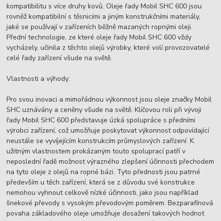
kompatibilitu s více druhy kovů. Oleje řady Mobil SHC 600 jsou
rovněž kompatibilní s těsnicími a jiným konstrukčními materiály,
jaké se používají v zařízeních běžně mazaných ropnými oleji.
Přední technologie, ze které oleje řady Mobil SHC 600 vždy
vycházely, učinila z těchto olejů výrobky, které volí provozovatelé
celé řady zařízení všude na světě.
Vlastnosti a výhody:
Pro svou inovaci a mimořádnou výkonnost jsou oleje značky Mobil
SHC uznávány a ceněny všude na světě. Klíčovou roli při vývoji
řady Mobil SHC 600 představuje úzká spolupráce s předními
výrobci zařízení, což umožňuje poskytovat výkonnost odpovídající
neustále se vyvíjejícím konstrukcím průmyslových zařízení. K
užitným vlastnostem prokázaným touto spoluprací patří v
neposlední řadě možnost výrazného zlepšení účinnosti přechodem
na tyto oleje z olejů na ropné bázi. Tyto přednosti jsou patrné
především u těch zařízení, která se z důvodu své konstrukce
nemohou vyhnout celkově nízké účinnosti, jako jsou například
šnekové převody s vysokým převodovým poměrem. Bezparafínová
povaha základového oleje umožňuje dosažení takových hodnot