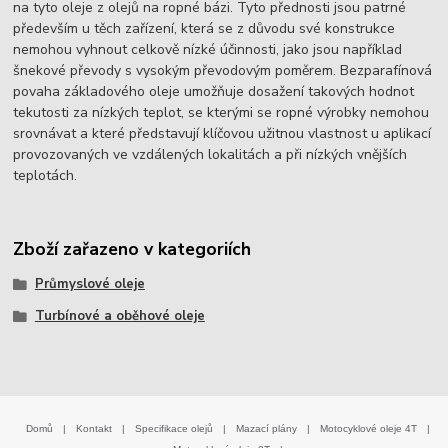
na tyto oleje z olejů na ropné bázi. Tyto přednosti jsou patrné
především u těch zařízení, která se z důvodu své konstrukce
nemohou vyhnout celkově nízké účinnosti, jako jsou například
šnekové převody s vysokým převodovým poměrem. Bezparafínová
povaha základového oleje umožňuje dosažení takových hodnot
tekutosti za nízkých teplot, se kterými se ropné výrobky nemohou
srovnávat a které představují klíčovou užitnou vlastnost u aplikací
provozovaných ve vzdálených lokalitách a při nízkých vnějších
teplotách.
Zboží zařazeno v kategoriích
Průmyslové oleje
Turbínové a oběhové oleje
Domů
|
Kontakt
|
Specifikace olejů
|
Mazací plány
|
Motocyklové oleje 4T
|