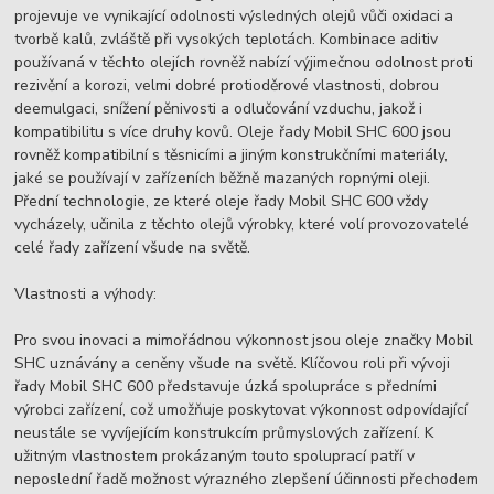
projevuje ve vynikající odolnosti výsledných olejů vůči oxidaci a
tvorbě kalů, zvláště při vysokých teplotách. Kombinace aditiv
používaná v těchto olejích rovněž nabízí výjimečnou odolnost proti
rezivění a korozi, velmi dobré protioděrové vlastnosti, dobrou
deemulgaci, snížení pěnivosti a odlučování vzduchu, jakož i
kompatibilitu s více druhy kovů. Oleje řady Mobil SHC 600 jsou
rovněž kompatibilní s těsnicími a jiným konstrukčními materiály,
jaké se používají v zařízeních běžně mazaných ropnými oleji.
Přední technologie, ze které oleje řady Mobil SHC 600 vždy
vycházely, učinila z těchto olejů výrobky, které volí provozovatelé
celé řady zařízení všude na světě.
Vlastnosti a výhody:
Pro svou inovaci a mimořádnou výkonnost jsou oleje značky Mobil
SHC uznávány a ceněny všude na světě. Klíčovou roli při vývoji
řady Mobil SHC 600 představuje úzká spolupráce s předními
výrobci zařízení, což umožňuje poskytovat výkonnost odpovídající
neustále se vyvíjejícím konstrukcím průmyslových zařízení. K
užitným vlastnostem prokázaným touto spoluprací patří v
neposlední řadě možnost výrazného zlepšení účinnosti přechodem