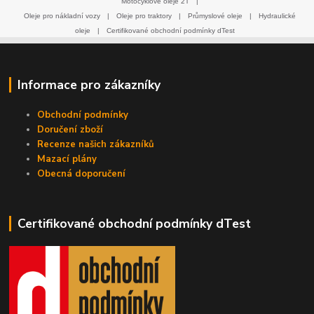
Motocyklové oleje 2T
|
Oleje pro nákladní vozy
|
Oleje pro traktory
|
Průmyslové oleje
|
Hydraulické
oleje
|
Certifikované obchodní podmínky dTest
Informace pro zákazníky
Obchodní podmínky
Doručení zboží
Recenze našich zákazníků
Mazací plány
Obecná doporučení
Certifikované obchodní podmínky dTest