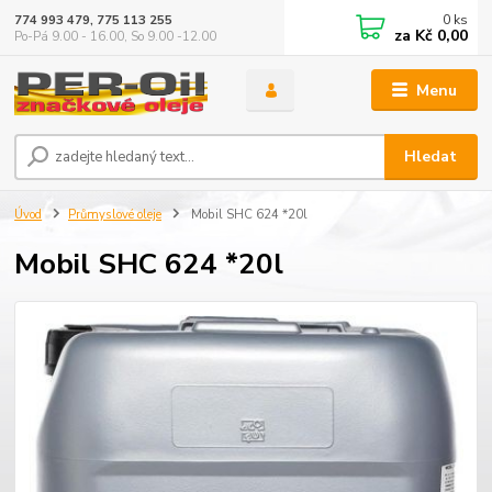
0
ks
774 993 479, 775 113 255
za
Kč 0,00
Po-Pá 9.00 - 16.00, So 9.00 -12.00
Menu
Hledat
Úvod
Průmyslové oleje
Mobil SHC 624 *20l
Mobil SHC 624 *20l