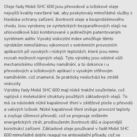
Oleje řady Mobil SHC 600 jsou převodové a ložiskové oleje
nejvyšší kvality navržené tak, aby poskytovaly mimořádné služby z
hlediska ochrany zařízení, životnosti oleje a bezproblémového
chodu. Jsou vyrobeny ze syntetických bezparafínových olejů na
uhlovodíkové bázi kombinované s jedinečným patentovaným
systémem aditiv. Vysoký viskozitní index umožňuje těmto
výrobkům mimořádnou výkonnost v extrémních provozních
aplikacích při vysokých i nízkých teplotách, které jsou mimo
rozsah možností ropných olejů. Tyto výrobky jsou odolné vůči
mechanickému střihovému namáhání, a to dokonce i u
převodových a ložiskových aplikací s vysokým střihovým
namáháním, což znamená, že prakticky nedochází ke ztrátě
viskozity.
Výrobky řady Mobil SHC 600 mají nízké trakční součinitele, což
vyplývá z molekulární struktury použitých základových olejů. To
má za následek nízké kapalinové tření v zátěžové ploše u převodů
a valivých ložisek. Nízké kapalinové tření snižuje provozní teploty
a zvyšuje účinnost převodů, což se projevuje snížením
energetických ztrát, prodloužením životnosti dílů a úspornější
konstrukcí zařízení. Základové oleje používané v řadě Mobil SHC
600 mimořádně dobře reagují na antioxidační přísady, což se