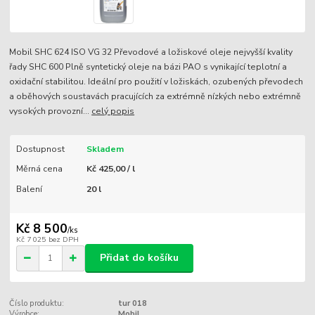
Mobil SHC 624 ISO VG 32 Převodové a ložiskové oleje nejvyšší kvality
řady SHC 600 Plně syntetický oleje na bázi PAO s vynikající teplotní a
oxidační stabilitou. Ideální pro použití v ložiskách, ozubených převodech
a oběhových soustavách pracujících za extrémně nízkých nebo extrémně
vysokých provozní...
celý popis
Dostupnost
Skladem
Měrná cena
Kč 425,00 / l
Balení
20 l
Kč 8 500
/
ks
Kč 7 025
bez DPH
Přidat do košíku
Číslo produktu:
tur 018
Výrobce:
Mobil