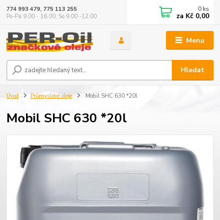
0
ks
774 993 479, 775 113 255
za
Kč 0,00
Po-Pá 9.00 - 16.00, So 9.00 -12.00
Menu
Hledat
Úvod
Průmyslové oleje
Mobil SHC 630 *20l
Mobil SHC 630 *20l