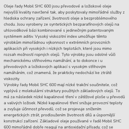
Oleje řady Mobil SHC 600 jsou převodové a ložiskové oleje
nejvyšší kvality navržené tak, aby poskytovaly mimořádné služby z
hlediska ochrany zařízení, životnosti oleje a bezproblémového
chodu. Jsou vyrobeny ze syntetických bezparafínových olejů na
uhlovodíkové bázi kombinované s jedinečným patentovaným
systémem aditiv. Vysoký viskozitní index umožňuje těmto
výrobkům mimořádnou výkonnost v extrémních provozních
aplikacích při vysokých i nízkých teplotách, které jsou mimo
rozsah možností ropných olejů. Tyto výrobky jsou odolné vůči
mechanickému střihovému namáhání, a to dokonce i u
převodových a ložiskových aplikací s vysokým střihovým
namáháním, což znamená, že prakticky nedochází ke ztrátě
viskozity.
Výrobky řady Mobil SHC 600 mají nízké trakční součinitele, což
vyplývá z molekulární struktury použitých základových olejů. To
má za následek nízké kapalinové tření v zátěžové ploše u převodů
a valivých ložisek. Nízké kapalinové tření snižuje provozní teploty
a zvyšuje účinnost převodů, což se projevuje snížením
energetických ztrát, prodloužením životnosti dílů a úspornější
konstrukcí zařízení. Základové oleje používané v řadě Mobil SHC
600 mimořádně dobře reagují na antioxidační přísady, což se