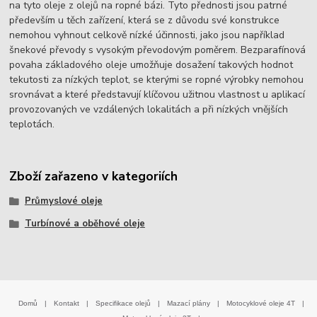
na tyto oleje z olejů na ropné bázi. Tyto přednosti jsou patrné
především u těch zařízení, která se z důvodu své konstrukce
nemohou vyhnout celkově nízké účinnosti, jako jsou například
šnekové převody s vysokým převodovým poměrem. Bezparafínová
povaha základového oleje umožňuje dosažení takových hodnot
tekutosti za nízkých teplot, se kterými se ropné výrobky nemohou
srovnávat a které představují klíčovou užitnou vlastnost u aplikací
provozovaných ve vzdálených lokalitách a při nízkých vnějších
teplotách.
Zboží zařazeno v kategoriích
Průmyslové oleje
Turbínové a oběhové oleje
Domů
|
Kontakt
|
Specifikace olejů
|
Mazací plány
|
Motocyklové oleje 4T
|