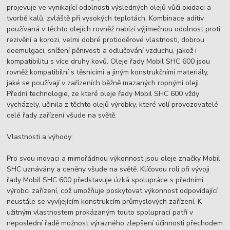
projevuje ve vynikající odolnosti výsledných olejů vůči oxidaci a
tvorbě kalů, zvláště při vysokých teplotách. Kombinace aditiv
používaná v těchto olejích rovněž nabízí výjimečnou odolnost proti
rezivění a korozi, velmi dobré protioděrové vlastnosti, dobrou
deemulgaci, snížení pěnivosti a odlučování vzduchu, jakož i
kompatibilitu s více druhy kovů. Oleje řady Mobil SHC 600 jsou
rovněž kompatibilní s těsnicími a jiným konstrukčními materiály,
jaké se používají v zařízeních běžně mazaných ropnými oleji.
Přední technologie, ze které oleje řady Mobil SHC 600 vždy
vycházely, učinila z těchto olejů výrobky, které volí provozovatelé
celé řady zařízení všude na světě.
Vlastnosti a výhody:
Pro svou inovaci a mimořádnou výkonnost jsou oleje značky Mobil
SHC uznávány a ceněny všude na světě. Klíčovou roli při vývoji
řady Mobil SHC 600 představuje úzká spolupráce s předními
výrobci zařízení, což umožňuje poskytovat výkonnost odpovídající
neustále se vyvíjejícím konstrukcím průmyslových zařízení. K
užitným vlastnostem prokázaným touto spoluprací patří v
neposlední řadě možnost výrazného zlepšení účinnosti přechodem