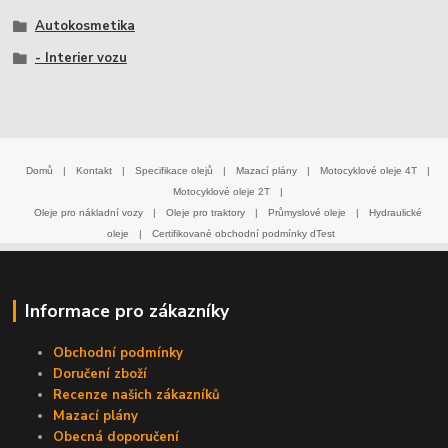
Autokosmetika
- Interier vozu
Domů
|
Kontakt
|
Specifikace olejů
|
Mazací plány
|
Motocyklové oleje 4T
|
Motocyklové oleje 2T
|
Oleje pro nákladní vozy
|
Oleje pro traktory
|
Průmyslové oleje
|
Hydraulické
oleje
|
Certifikované obchodní podmínky dTest
Informace pro zákazníky
Obchodní podmínky
Doručení zboží
Recenze našich zákazníků
Mazací plány
Obecná doporučení