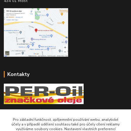
434 01 Most
Kontakty
Telefon pro technické dotazy: 775 113 255
Pro základní funkčnost, zpříjemnění používání webu, analytické
Telefon do našeho obchodu : 774 993 479
účely a v případě udělení souhlasu také pro účely cílení reklamy
využíváme soubory cookies. Nastavení vlastních preferencí