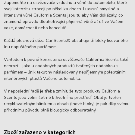
Zapomeňte na osvězovače vzduchu a vůně do automobilu, které
svojí intenzitu ztrácejí po několika dnech. Luxusní, smyslné a
intenzivní vůně California Scents jsou tu aby Vám dokázaly, co
znamená opravdu dlouhotrvající přijemná vůně ať už ve Vašem
voze, domácnosti nebo kanceláři.
Každá plechová dóza Car Scents® obsahuje tři bloky lisovaného
lnu napuštěného parfémem.
Vzhledem k pevné konzistenci osvěžovače California Scents také
nehrozí – jako u obdobných produktů tvořených nádobkou s
parfémem – únik tekutiny následovaný nepříjemným poleptáním
interiérových plastů Vašeho automobilu.
V neposlední řadě je třeba zmínit, že tyto produkty California
Scents jsou velmi šetrné k životnímu prostředí. Obal je tvořen
recyklovatelným hliníkem a obsah (lnové bloky) je pak díky svému
přírodnímu původu plně biologicky odbouratelný.
Zboží zařazeno v kategoriích