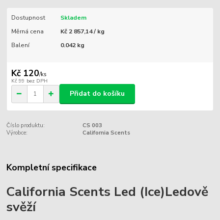
Dostupnost
Skladem
Měrná cena
Kč 2 857,14 / kg
Balení
0.042 kg
Kč 120
/
ks
Kč 99
bez DPH
Přidat do košíku
Číslo produktu:
CS 003
Výrobce:
California Scents
Kompletní specifikace
California Scents Led (Ice)Ledově
svěží