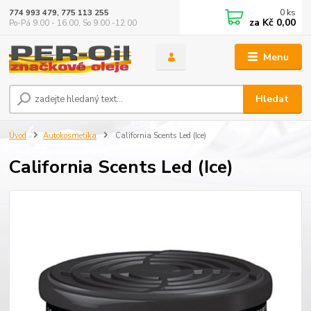
0
ks
774 993 479, 775 113 255
za
Kč 0,00
Po-Pá 9.00 - 16.00, So 9.00 -12.00
Menu
Hledat
Úvod
Autokosmetika
California Scents Led (Ice)
California Scents Led (Ice)