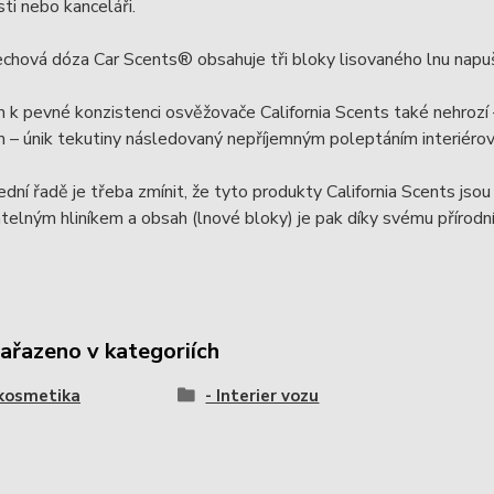
i nebo kanceláři.
echová dóza Car Scents® obsahuje tři bloky lisovaného lnu nap
k pevné konzistenci osvěžovače California Scents také nehrozí
 – únik tekutiny následovaný nepříjemným poleptáním interiéro
dní řadě je třeba zmínit, že tyto produkty California Scents jsou
telným hliníkem a obsah (lnové bloky) je pak díky svému přírod
zařazeno v kategoriích
kosmetika
- Interier vozu