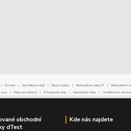
|
Kontakt
|
Specifikace olejů
|
Mazací plány
|
Motocyklové oleje 4T
|
Motocyklové ol
 vozy
|
Oleje pro traktory
|
Průmyslové oleje
|
Hydraulické oleje
|
Certifikované obcho
kované obchodní
Kde nás najdete
ky dTest