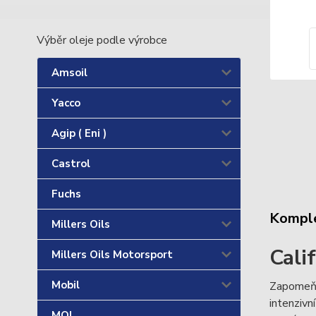
Výběr oleje podle výrobce
Amsoil
Yacco
Agip ( Eni )
Castrol
Fuchs
Komple
Millers Oils
Cali
Millers Oils Motorsport
Mobil
Zapomeňte
intenzivn
MOL