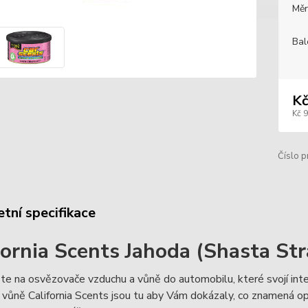
Měr
Bal
Kč
Kč 
Číslo p
tní specifikace
fornia Scents Jahoda (Shasta St
 na osvězovače vzduchu a vůně do automobilu, které svojí intenz
í vůně California Scents jsou tu aby Vám dokázaly, co znamená o