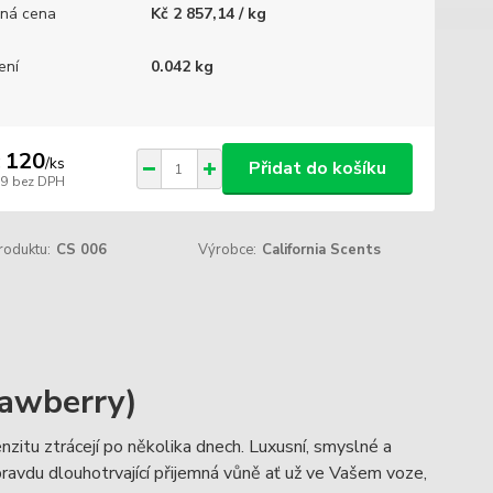
ná cena
Kč 2 857,14 / kg
ení
0.042 kg
 120
/
ks
Přidat do košíku
99
bez DPH
roduktu:
CS 006
Výrobce:
California Scents
rawberry)
itu ztrácejí po několika dnech. Luxusní, smyslné a
pravdu dlouhotrvající přijemná vůně ať už ve Vašem voze,