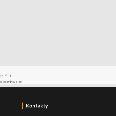
eje 2T
|
dní podmínky dTest
Kontakty