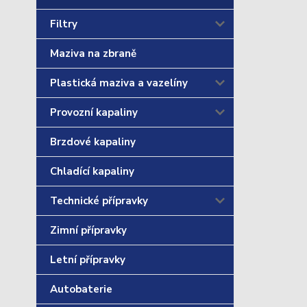
Filtry
Maziva na zbraně
Plastická maziva a vazelíny
Provozní kapaliny
Brzdové kapaliny
Chladící kapaliny
Technické přípravky
Zimní přípravky
Letní přípravky
Autobaterie