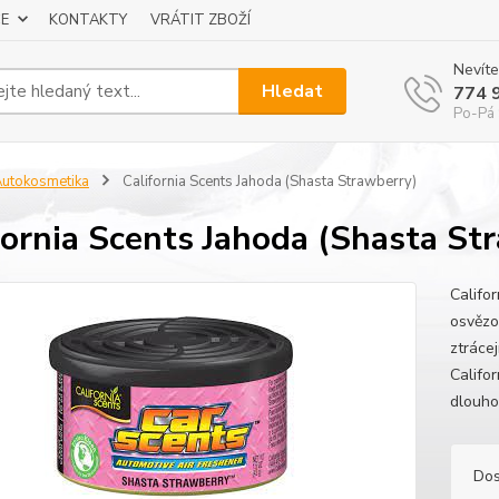
E
KONTAKTY
VRÁTIT ZBOŽÍ
Nevíte
Hledat
774 
Po-Pá 
utokosmetika
California Scents Jahoda (Shasta Strawberry)
fornia Scents Jahoda (Shasta St
Califo
osvězo
ztrácej
Califo
dlouho
Dos