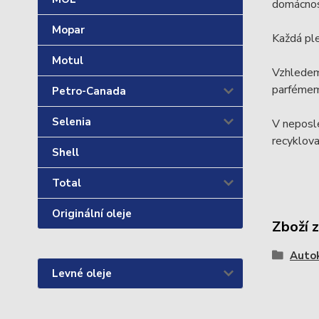
domácnost
Mopar
Každá pl
Motul
Vzhledem 
parfémem
Petro-Canada
Selenia
V neposle
recyklova
Shell
Total
Originální oleje
Zboží 
Auto
Levné oleje