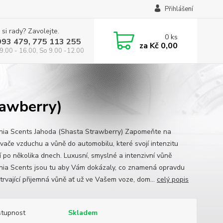
Přihlášení
 si rady? Zavolejte.
0
ks
993 479, 775 113 255
za
Kč 0,00
9.00 - 16.00, So 9.00 -12.00
rawberry)
rnia Scents Jahoda (Shasta Strawberry) Zapomeňte na
vače vzduchu a vůně do automobilu, které svojí intenzitu
í po několika dnech. Luxusní, smyslné a intenzivní vůně
rnia Scents jsou tu aby Vám dokázaly, co znamená opravdu
trvající přijemná vůně ať už ve Vašem voze, dom...
celý popis
tupnost
Skladem