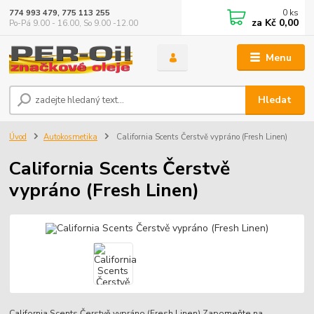
0
ks
774 993 479, 775 113 255
za
Kč 0,00
Po-Pá 9.00 - 16.00, So 9.00 -12.00
Menu
Hledat
Úvod
Autokosmetika
California Scents Čerstvě vypráno (Fresh Linen)
California Scents Čerstvě
vypráno (Fresh Linen)
California Scents Čerstvě vypráno (Fresh Linen) Zapomeňte na