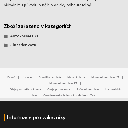
přírodnímu původu plně biologicky odbouratelný.
Zboží zařazeno v kategoriích
Autokosmetika
- Interier vozu
Domů
|
Kontakt
|
Specifikace olejů
|
Mazací plány
|
Motocyklové oleje 4T
|
Motocyklové oleje 2T
|
Oleje pro nákladní vozy
|
Oleje pro traktory
|
Průmyslové oleje
|
Hydraulické
oleje
|
Certifikované obchodní podmínky dTest
Informace pro zákazníky