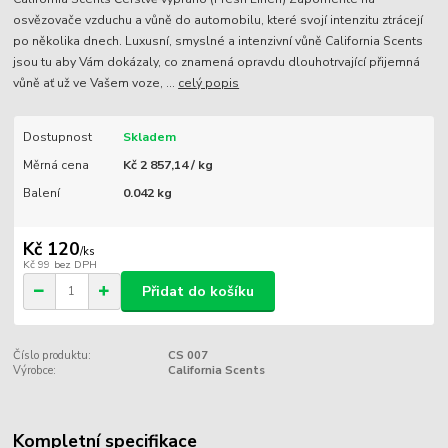
osvězovače vzduchu a vůně do automobilu, které svojí intenzitu ztrácejí
po několika dnech. Luxusní, smyslné a intenzivní vůně California Scents
jsou tu aby Vám dokázaly, co znamená opravdu dlouhotrvající přijemná
vůně ať už ve Vašem voze, ...
celý popis
Dostupnost
Skladem
Měrná cena
Kč 2 857,14 / kg
Balení
0.042 kg
Kč 120
/
ks
Kč 99
bez DPH
Přidat do košíku
Číslo produktu:
CS 007
Výrobce:
California Scents
Kompletní specifikace