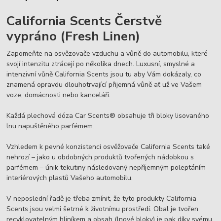
California Scents Čerstvě
vypráno (Fresh Linen)
Zapomeňte na osvězovače vzduchu a vůně do automobilu, které
svojí intenzitu ztrácejí po několika dnech. Luxusní, smyslné a
intenzivní vůně California Scents jsou tu aby Vám dokázaly, co
znamená opravdu dlouhotrvající přijemná vůně ať už ve Vašem
voze, domácnosti nebo kanceláři.
Každá plechová dóza Car Scents® obsahuje tři bloky lisovaného
lnu napuštěného parfémem.
Vzhledem k pevné konzistenci osvěžovače California Scents také
nehrozí – jako u obdobných produktů tvořených nádobkou s
parfémem – únik tekutiny následovaný nepříjemným poleptáním
interiérových plastů Vašeho automobilu.
V neposlední řadě je třeba zmínit, že tyto produkty California
Scents jsou velmi šetrné k životnímu prostředí. Obal je tvořen
recyklovatelným hliníkem a obsah (lnové bloky) je pak díky svému