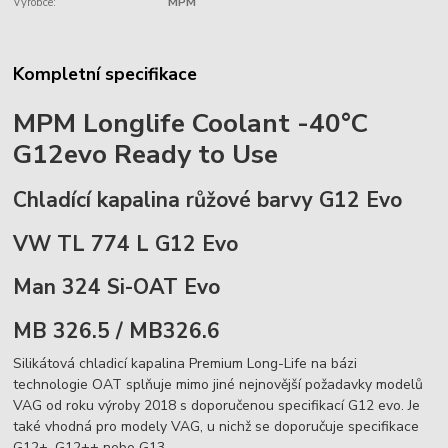
Výrobce:
MPM
Kompletní specifikace
MPM Longlife Coolant -40°C
G12evo Ready to Use
Chladící kapalina růžové barvy G12 Evo
VW
TL 774 L G12 Evo
Man 324 Si-OAT Evo
MB 326.5 / MB326.6
Silikátová chladicí kapalina Premium Long-Life na bázi
technologie OAT splňuje mimo jiné nejnovější požadavky modelů
VAG od roku výroby 2018 s doporučenou specifikací G12 evo. Je
také vhodná pro modely VAG, u nichž se doporučuje specifikace
G12+, G12++ nebo G13.