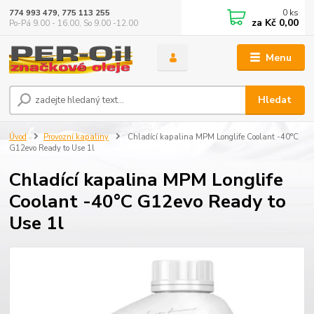
0
ks
774 993 479, 775 113 255
za
Kč 0,00
Po-Pá 9.00 - 16.00, So 9.00 -12.00
Menu
Hledat
Úvod
Provozní kapaliny
Chladící kapalina MPM Longlife Coolant -40°C
G12evo Ready to Use 1l
Chladící kapalina MPM Longlife
Coolant -40°C G12evo Ready to
Use 1l