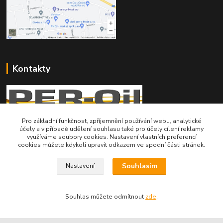
Kontakty
Pro základní funkčnost, zpříjemnění používání webu, analytické
účely a v případě udělení souhlasu také pro účely cílení reklamy
Telefon pro technické dotazy: 775 113 255
využíváme soubory cookies. Nastavení vlastních preferencí
cookies můžete kdykoli upravit odkazem ve spodní části stránek.
Telefon do našeho obchodu : 774 993 479
Souhlasím
Nastavení
info@znackoveoleje.cz
Souhlas můžete odmítnout
zde
.