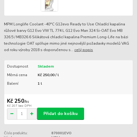
MPM Longlife Coolant -40°C G12evo Ready to Use Chladící kapalina
růžové barvy G12 Evo VW TL 774 L G12 Evo Man 324 Si-OAT Evo MB
326.5 / MB326.6 Silikátová chladicí kapalina Premium Long-Life na bázi
technologie OAT splňuje mimo jiné nejnovější požadavky modelů VAG
od roku výroby 2018 s doporučenou s...
celý popis
Dostupnost
Skladem
Měrná cena
Kč 250,00 / l
Balení
1 l
Kč 250
/
ks
Kč 207
bez DPH
Přidat do košíku
Číslo produktu:
870001EVO