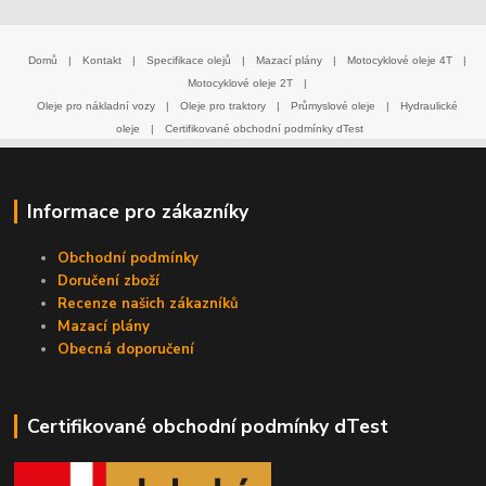
Domů
|
Kontakt
|
Specifikace olejů
|
Mazací plány
|
Motocyklové oleje 4T
|
Motocyklové oleje 2T
|
Oleje pro nákladní vozy
|
Oleje pro traktory
|
Průmyslové oleje
|
Hydraulické
oleje
|
Certifikované obchodní podmínky dTest
Informace pro zákazníky
Obchodní podmínky
Doručení zboží
Recenze našich zákazníků
Mazací plány
Obecná doporučení
Certifikované obchodní podmínky dTest