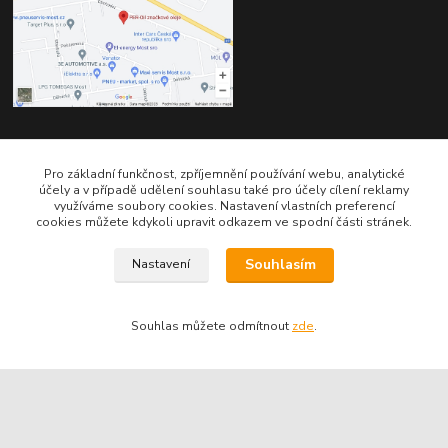
Kontakty
Pro základní funkčnost, zpříjemnění používání webu, analytické
účely a v případě udělení souhlasu také pro účely cílení reklamy
využíváme soubory cookies. Nastavení vlastních preferencí
cookies můžete kdykoli upravit odkazem ve spodní části stránek.
Souhlasím
Nastavení
Telefon pro technické dotazy: 775 113 255
Souhlas můžete odmítnout
zde
.
Telefon do našeho obchodu : 774 993 479
info@znackoveoleje.cz