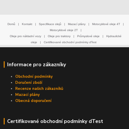
Domů
|
Kontakt
|
Specifikace olejů
|
Mazací plány
|
Motocyklové oleje 4T
|
Motocyklové oleje 2T
|
Oleje pro nákladní vozy
|
Oleje pro traktory
|
Průmyslové oleje
|
Hydraulické
oleje
|
Certifikované obchodní podmínky dTest
Informace pro zákazníky
Obchodní podmínky
Doručení zboží
Recenze našich zákazníků
Mazací plány
Obecná doporučení
Certifikované obchodní podmínky dTest