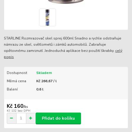
STARLINE Rozmrazovač skel sprej 600ml Snadno a rychle odstraňuje
námrazu ze skel, světlometů i zámků automobilů. Zabraňuje
opětovnému zamrznutí. Jednoduchá aplikace bez použití škrabky.
celý
popis
Dostupnost
Skladem
Měrná cena
Kč 266,67 / l
Balení
0.6 l
Kč 160
/
ks
Kč 132
bez DPH
Přidat do košíku