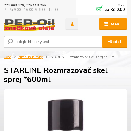
0
ks
774 993 479, 775 113 255
za
Kč 0,00
Po-Pá 9.00 - 16.00, So 9.00 -12.00
Menu
Hledat
Úvod
Zimní přípravky
STARLINE Rozmrazovač skel sprej *600ml
STARLINE Rozmrazovač skel
sprej *600ml