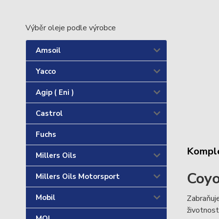
Výběr oleje podle výrobce
Amsoil
Yacco
Agip ( Eni )
Castrol
Fuchs
Komple
Millers Oils
Coyo
Millers Oils Motorsport
Mobil
Zabraňuje
životnost
MOL