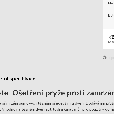
Měr
Bal
Kč
Kč 
Číslo p
tní specifikace
te Ošetření pryže proti zamrzá
 přimrzání gumových těsnění především u dveří. Dodává jim pružn
. Vhodný na těsnění dveří aut, lodí a karavanů i pro použití v dom