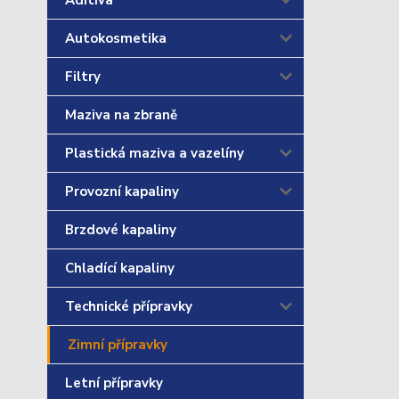
Aditiva
Autokosmetika
Filtry
Maziva na zbraně
Plastická maziva a vazelíny
Provozní kapaliny
Brzdové kapaliny
Chladící kapaliny
Technické přípravky
Zimní přípravky
Letní přípravky