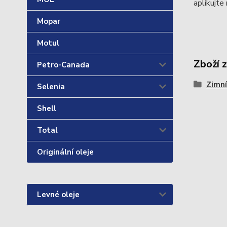
aplikujte
Mopar
Motul
Zboží 
Petro-Canada
Zimní
Selenia
Shell
Total
Originální oleje
Levné oleje