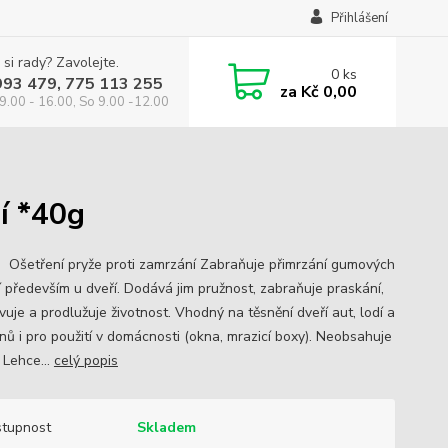
Přihlášení
 si rady? Zavolejte.
0
ks
993 479, 775 113 255
za
Kč 0,00
9.00 - 16.00, So 9.00 -12.00
í *40g
 Ošetření pryže proti zamrzání Zabraňuje přimrzání gumových
í především u dveří. Dodává jim pružnost, zabraňuje praskání,
uje a prodlužuje životnost. Vhodný na těsnění dveří aut, lodí a
nů i pro použití v domácnosti (okna, mrazicí boxy). Neobsahuje
. Lehce...
celý popis
tupnost
Skladem