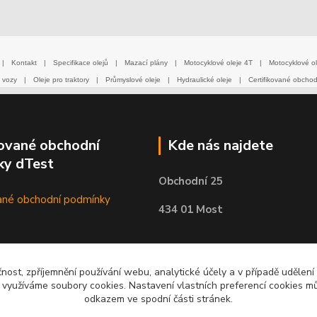
|
Kontakt
|
Specifikace olejů
|
Mazací plány
|
Motocyklové oleje 4T
|
Motocyklové ol
 vozy
|
Oleje pro traktory
|
Průmyslové oleje
|
Hydraulické oleje
|
Certifikované obcho
kované obchodní
Kde nás najdete
ky dTest
Obchodní 25
434 01 Most
čnost, zpříjemnění používání webu, analytické účely a v případě udělení
y využíváme soubory cookies. Nastavení vlastních preferencí cookies mů
odkazem ve spodní části stránek.