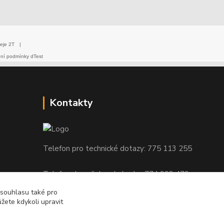
eje 2T
|
dní podmínky dTest
Kontakty
Telefon pro technické dotazy: 775 113 255
Telefon do našeho obchodu : 774 993 479
 souhlasu také pro
info@znackoveoleje.cz
žete kdykoli upravit