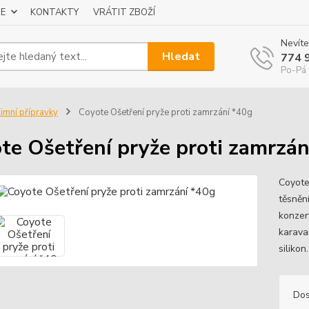
E
KONTAKTY
VRÁTIT ZBOŽÍ
Nevíte
Hledat
774 
Po-Pá 
imní přípravky
Coyote Ošetření pryže proti zamrzání *40g
te Ošetření pryže proti zamrzán
Coyote
těsněn
konzerv
karava
silikon
Dos