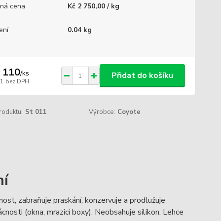
ná cena
Kč 2 750,00 / kg
ení
0.04 kg
 110
/
ks
Přidat do košíku
91
bez DPH
roduktu:
St 011
Výrobce:
Coyote
ní
ost, zabraňuje praskání, konzervuje a prodlužuje
ácnosti (okna, mrazicí boxy). Neobsahuje silikon. Lehce