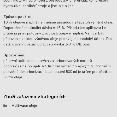
Lodní motory, hydromotory, převodovky, diferenciál, kompresory,
hydraulika, obráběcí stroje a jiné. oje a jiné.
Způsob použití:
10 % olejové náplně nahradíme přísadou nejlépe při výměně oleje.
Doporučená maximální dávka = 15 %. Přísadu lze aplikovat i v
průběhu první poloviny životnosti olejové náplně. Nemusí být
přidáván s každou výměnou oleje pro svůj dlouhodobý účinek. Pro
další oživení postačí udržovací dávka 2-3 % OIL plus.
Upozornění:
při první aplikaci do starých zakarbonovaných motorů
doporučujeme po ujetí 3-4 tisíc km vyměnit olejový filtr (dochází k
pozvolné dekarbonizaci). bsah balení 500 ml je určen pro ošetření
5 litrů oleje.
Zboží zařazeno v kategoriích
- Aditivace oleje