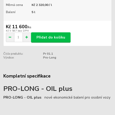
Měrná cena
Kč 2 320,00 / l
Balení
5 l
Kč 11 600
/
ks
Kč 9 587
bez DPH
Přidat do košíku
Číslo produktu:
Pr 01.1
Výrobce:
Pro-Long
Kompletní specifikace
PRO-LONG - OIL plus
PRO-LONG - OIL plus
nové ekonomické balení pro osobní vozy