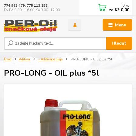
0
ks
774 993 479, 775 113 255
za
Kč 0,00
Po-Pá 9.00 - 16.00, So 9.00 -12.00
Menu
Hledat
Úvod
Aditiva
- Aditivace oleje
PRO-LONG - OIL plus *5l
PRO-LONG - OIL plus *5l