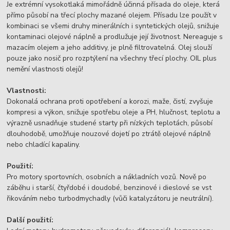
Je extrémní vysokotlaká mimořádně účinná přísada do oleje, která
přímo působí na třecí plochy mazané olejem. Přísadu lze použít v
kombinaci se všemi druhy minerálních i syntetických olejů, snižuje
kontaminaci olejové náplně a prodlužuje její životnost. Nereaguje s
mazacím olejem a jeho additivy, je plně filtrovatelná. Olej slouží
pouze jako nosič pro rozptýlení na všechny třecí plochy. OIL plus
nemění vlastnosti olejů!
Vlastnosti:
Dokonalá ochrana proti opotřebení a korozi, maže, čistí, zvyšuje
kompresi a výkon, snižuje spotřebu oleje a PH, hlučnost, teplotu a
výrazně usnadňuje studené starty při nízkých teplotách, působí
dlouhodobě, umožňuje nouzové dojetí po ztrátě olejové náplně
nebo chladící kapaliny.
Použití:
Pro motory sportovních, osobních a nákladních vozů. Nově po
záběhu i starší, čtyřdobé i doudobé, benzinové i dieslové se vst
řikováním nebo turbodmychadly (vůči katalyzátoru je neutrální).
Další použití: