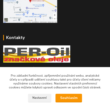
Kontakty
Telefon pro technické dotazy: 775 113 255
Pro základní funkčnost, zpříjemnění používání webu, analytické
Telefon do našeho obchodu : 774 993 479
účely a v případě udělení souhlasu také pro účely cílení reklamy
využíváme soubory cookies. Nastavení vlastních preferencí
cookies můžete kdykoli upravit odkazem ve spodní části stránek.
info@znackoveoleje.cz
Souhlasím
Nastavení