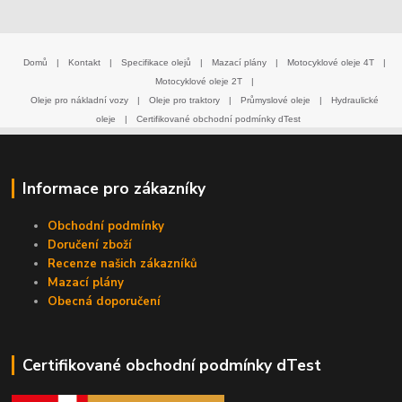
Domů
|
Kontakt
|
Specifikace olejů
|
Mazací plány
|
Motocyklové oleje 4T
|
Motocyklové oleje 2T
|
Oleje pro nákladní vozy
|
Oleje pro traktory
|
Průmyslové oleje
|
Hydraulické
oleje
|
Certifikované obchodní podmínky dTest
Informace pro zákazníky
Obchodní podmínky
Doručení zboží
Recenze našich zákazníků
Mazací plány
Obecná doporučení
Certifikované obchodní podmínky dTest