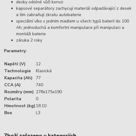
desky odolné vůči korozi
kapsové separátory zachycují materiál odpadávající z desek
a tím zabraňují zkratu autobaterie
speciální víko s jedním madlem u všech typů baterií do 100
Ah; jednoduchá a komfortní manipulace při manipulaci a
montáži baterie
záruka 2 roky
Parametry:
Napětí (V)
12
Technologie
Klasická
Kapacita (Ah)
77
CCA (A)
740
Rozměry (mm)
278x175x190
Polarita
0
Hmotnost (kg)
18.10
Box
L3
Zboží zařazeno v kategoriích