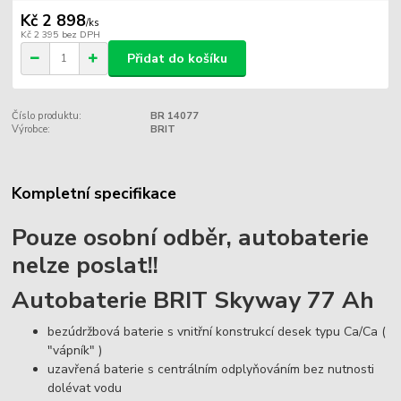
Kč 2 898
/
ks
Kč 2 395
bez DPH
Přidat do košíku
Číslo produktu:
BR 14077
Výrobce:
BRIT
Kompletní specifikace
Pouze osobní odběr, autobaterie
nelze poslat!!
Autobaterie BRIT Skyway 77 Ah
bezúdržbová baterie s vnitřní konstrukcí desek typu Ca/Ca (
"vápník" )
uzavřená baterie s centrálním odplyňováním bez nutnosti
dolévat vodu