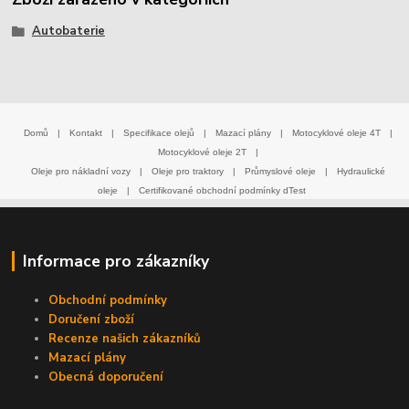
Autobaterie
Domů
|
Kontakt
|
Specifikace olejů
|
Mazací plány
|
Motocyklové oleje 4T
|
Motocyklové oleje 2T
|
Oleje pro nákladní vozy
|
Oleje pro traktory
|
Průmyslové oleje
|
Hydraulické
oleje
|
Certifikované obchodní podmínky dTest
Informace pro zákazníky
Obchodní podmínky
Doručení zboží
Recenze našich zákazníků
Mazací plány
Obecná doporučení