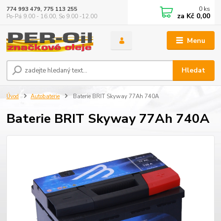
0
ks
774 993 479, 775 113 255
za
Kč 0,00
Po-Pá 9.00 - 16.00, So 9.00 -12.00
Menu
Hledat
Úvod
Autobaterie
Baterie BRIT Skyway 77Ah 740A
Baterie BRIT Skyway 77Ah 740A