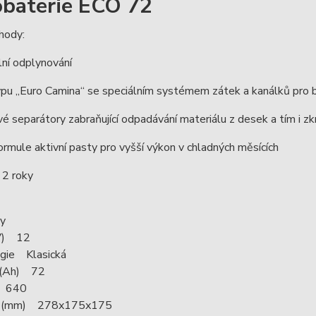
baterie ECO 72
hody:
ální odplynování
typu „Euro Camina“ se speciálním systémem zátek a kanálků pro
vé separátory zabraňující odpadávání materiálu z desek a tím i z
formule aktivní pasty pro vyšší výkon v chladných měsících
a 2 roky
y
(V) 12
gie Klasická
 (Ah) 72
) 640
 (mm) 278x175x175