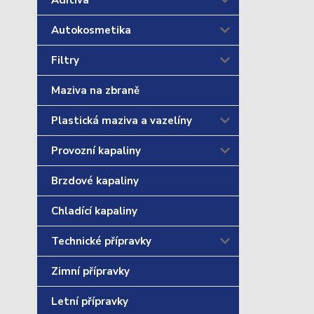
Aditiva
Autokosmetika
Filtry
Maziva na zbraně
Plastická maziva a vazelíny
Provozní kapaliny
Brzdové kapaliny
Chladící kapaliny
Technické přípravky
Zimní přípravky
Letní přípravky