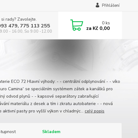
Přihlášení
 si rady? Zavolejte.
0
ks
993 479, 775 113 255
za
Kč 0,00
9.00 - 16.00, So 9.00 -12.00
terie ECO 72 Hlavní výhody: - - centrální odplynování - - víko
Euro Camina“ se speciálním systémem zátek a kanálků pro
ný odvod plynů - - kapsové separátory zabraňující
vání materiálu z desek a tím i zkratu autobaterie - - nová
 aktivní pasty pro vyšší výkon v chladnýc...
celý popis
tupnost
Skladem