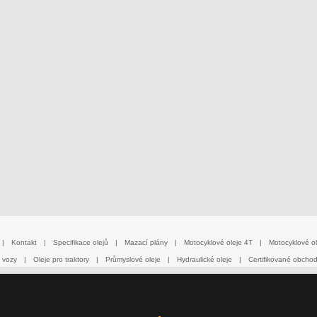
|
Kontakt
|
Specifikace olejů
|
Mazací plány
|
Motocyklové oleje 4T
|
Motocyklové ol
 vozy
|
Oleje pro traktory
|
Průmyslové oleje
|
Hydraulické oleje
|
Certifikované obcho