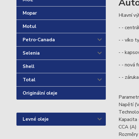
Auto
Mopar
Hlavní vý
Motul
- - centr
- - víko 
Petro-Canada
- - kapso
Selenia
- - nová 
Shell
- - záruk
Total
Originální oleje
Parametr
Napětí 
Technolo
Kapacita
Levné oleje
CCA (A
Rozměry