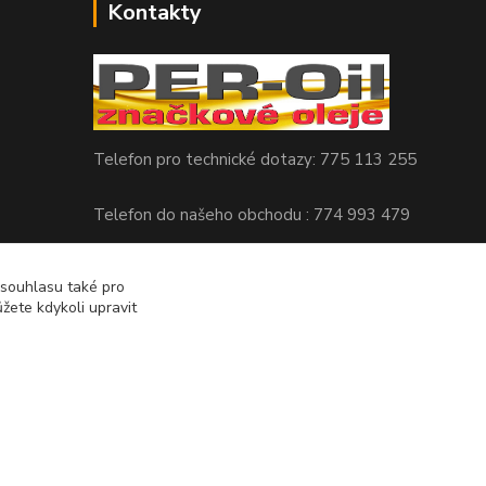
Kontakty
Telefon pro technické dotazy: 775 113 255
Telefon do našeho obchodu : 774 993 479
info@znackoveoleje.cz
 souhlasu také pro
žete kdykoli upravit
Vytvořeno na
Eshop-rychle.cz