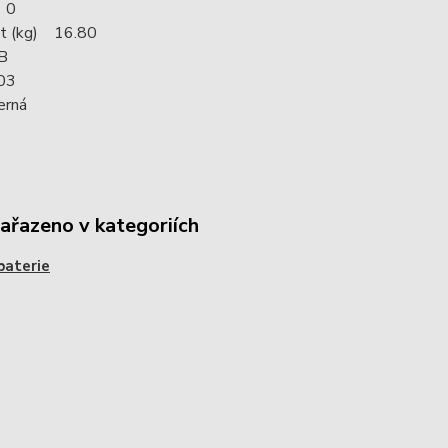
 0
t (kg) 16.80
B
03
erná
zařazeno v kategoriích
baterie