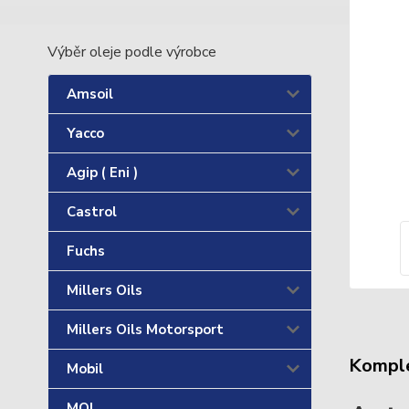
Výběr oleje podle výrobce
Amsoil
Yacco
Agip ( Eni )
Castrol
Fuchs
Millers Oils
Millers Oils Motorsport
Komple
Mobil
MOL