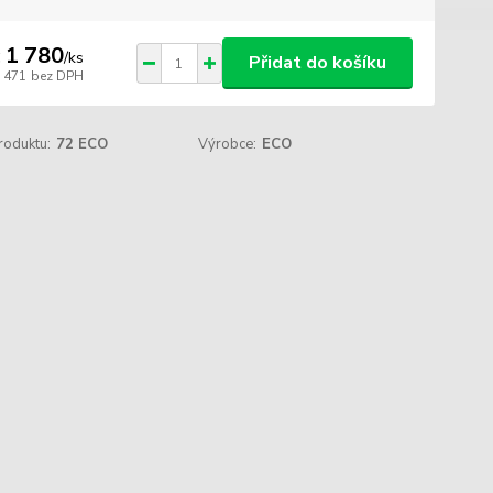
 1 780
/
ks
Přidat do košíku
1 471
bez DPH
roduktu:
72 ECO
Výrobce:
ECO