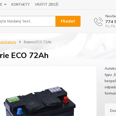
E
KONTAKTY
VRÁTIT ZBOŽÍ
Nevíte
Hledat
774 
Po-Pá 
utobaterie
Baterie ECO 72Ah
rie ECO 72Ah
Autoba
typu „
bezpeč
odpadá
formule
Dos