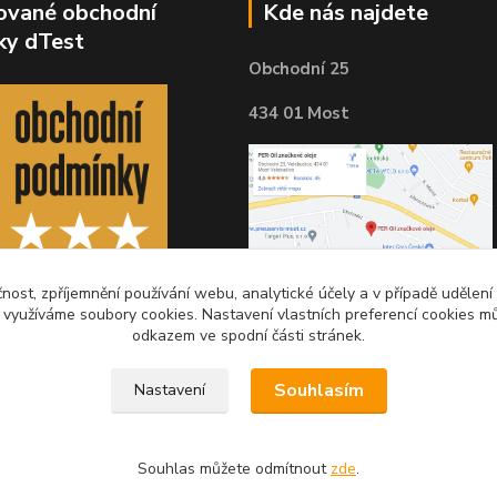
kované obchodní
Kde nás najdete
ky dTest
Obchodní 25
434 01 Most
čnost, zpříjemnění používání webu, analytické účely a v případě udělení
y využíváme soubory cookies. Nastavení vlastních preferencí cookies mů
odkazem ve spodní části stránek.
Souhlasím
Nastavení
Souhlas můžete odmítnout
zde
.