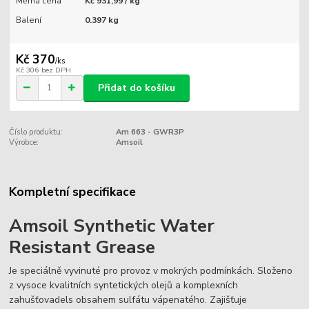
Měrná cena
Kč 931,99 / kg
Balení
0.397 kg
Kč 370
/
ks
Kč 306
bez DPH
Přidat do košíku
Číslo produktu:
Am 663 - GWR3P
Výrobce:
Amsoil
Kompletní specifikace
Amsoil Synthetic Water
Resistant Grease
Je speciálně vyvinuté pro provoz v mokrých podmínkách. Složeno
z vysoce kvalitních syntetických olejů a komplexních
zahušťovadels obsahem sulfátu vápenatého. Zajišťuje