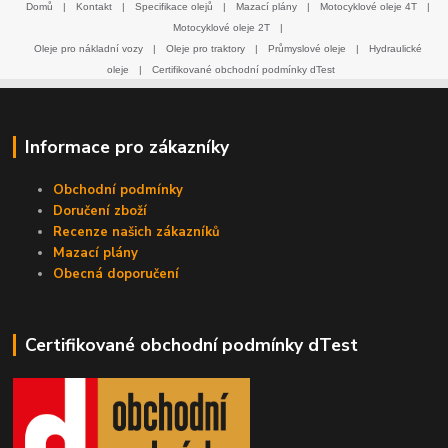
Domů
|
Kontakt
|
Specifikace olejů
|
Mazací plány
|
Motocyklové oleje 4T
|
Motocyklové oleje 2T
|
Oleje pro nákladní vozy
|
Oleje pro traktory
|
Průmyslové oleje
|
Hydraulické
oleje
|
Certifikované obchodní podmínky dTest
Informace pro zákazníky
Obchodní podmínky
Doručení zboží
Recenze našich zákazníků
Mazací plány
Obecná doporučení
Certifikované obchodní podmínky dTest