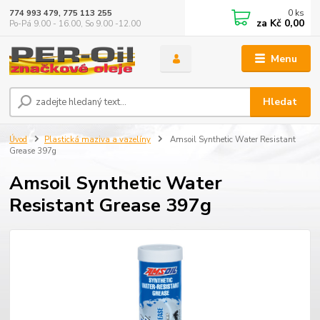
0
ks
774 993 479, 775 113 255
za
Kč 0,00
Po-Pá 9.00 - 16.00, So 9.00 -12.00
Menu
Hledat
Úvod
Plastická maziva a vazelíny
Amsoil Synthetic Water Resistant
Grease 397g
Amsoil Synthetic Water
Resistant Grease 397g