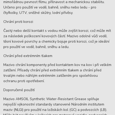
mimořádnou pevnost filmu, přilnavost a mechanickou stabilitu.
Určeno pro použití ve vodě, bahně, sněhu nebo ledu - pro
čtyřkolky, UTV, sněžné skůtry, lodní přívěsy.
Chrání proti korozi
Častý nebo delší kontakt s vodou může zvýšit korozi, což může mít
za následek poškození kovových částí. Mazivo odolné vůči vodě,
těsní kovové povrchy a chemicky bojuje proti korozi, což je ideální
pro použití ve vodě, bahně, sněhu a ledu.
Chrání před extrémním tlakem
Mazivo chrání komponenty před kontaktem kov na kov i při velkém
zatížení. Přísady chrání před extrémním tlakem a chrání před
trvalým nebo náhlým extrémním zatížením pro spolehlivou
ochranu proti opotřebení.
Doporučené použití
Mazivo AMSOIL Synthetic Water-Resistant Grease splňuje
nejvyšší výkonostní standardy stanovené Národním institutem
maziv (NLGI) pro použití na ložiskách kol (GC) a podvozcích (LB).