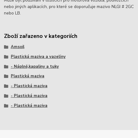
Může být používám v ložiscích pro motorová vozidla, podvozcích
nebo jiných aplikacích, pro které se doporučuje mazivo NLGI # 2GC
nebo LB.
Zboží zařazeno v kategoriích
Amsoil
Plastická maziva a vazelíny
- Náplně,kapaliny a tuky
Plastická maziva
- Plastická maziva
- Plastická maziva
- Plastická maziva