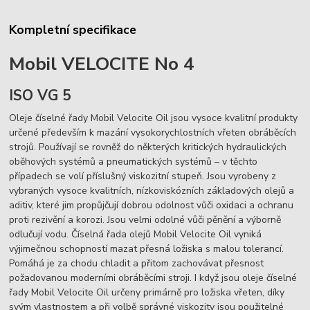
Kompletní specifikace
Mobil VELOCITE No 4
ISO VG 5
Oleje číselné řady Mobil Velocite Oil jsou vysoce kvalitní produkty
určené především k mazání vysokorychlostních vřeten obráběcích
strojů. Používají se rovněž do některých kritických hydraulických
oběhových systémů a pneumatických systémů – v těchto
případech se volí příslušný viskozitní stupeň. Jsou vyrobeny z
vybraných vysoce kvalitních, nízkoviskózních základových olejů a
aditiv, které jim propůjčují dobrou odolnost vůči oxidaci a ochranu
proti rezivění a korozi. Jsou velmi odolné vůči pěnění a výborně
odlučují vodu. Číselná řada olejů Mobil Velocite Oil vyniká
výjimečnou schopností mazat přesná ložiska s malou tolerancí.
Pomáhá je za chodu chladit a přitom zachovávat přesnost
požadovanou moderními obráběcími stroji. I když jsou oleje číselné
řady Mobil Velocite Oil určeny primárně pro ložiska vřeten, díky
svým vlastnostem a při volbě správné viskozity jsou použitelné