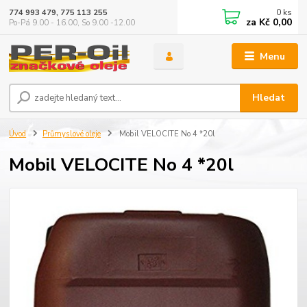
0
ks
774 993 479, 775 113 255
za
Kč 0,00
Po-Pá 9.00 - 16.00, So 9.00 -12.00
Menu
Hledat
Úvod
Průmyslové oleje
Mobil VELOCITE No 4 *20l
Mobil VELOCITE No 4 *20l