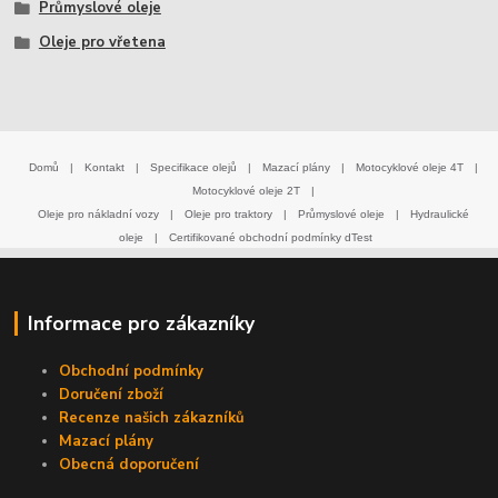
Průmyslové oleje
Oleje pro vřetena
Domů
|
Kontakt
|
Specifikace olejů
|
Mazací plány
|
Motocyklové oleje 4T
|
Motocyklové oleje 2T
|
Oleje pro nákladní vozy
|
Oleje pro traktory
|
Průmyslové oleje
|
Hydraulické
oleje
|
Certifikované obchodní podmínky dTest
Informace pro zákazníky
Obchodní podmínky
Doručení zboží
Recenze našich zákazníků
Mazací plány
Obecná doporučení