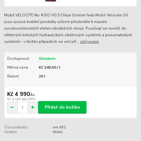
Mobil VELOCITE No 4 ISO VG 5 Oleje číselné řady Mobil Velocite Oil
jsou vysoce kvalitní produkty určené především k mazání
vysokorychlostních vřeten obráběcích strojů. Používají se rovněž do
některých kritických hydraulických oběhových systémů a pneumatických
systémů – v těchto případech se volí pří...
celý popis
Dostupnost
Skladem
Měrná cena
Kč 249,50 / l
Balení
20 l
Kč 4 990
/
ks
Kč 4 124
bez DPH
Přidat do košíku
Číslo produktu:
vre 002
Výrobce:
Mobil