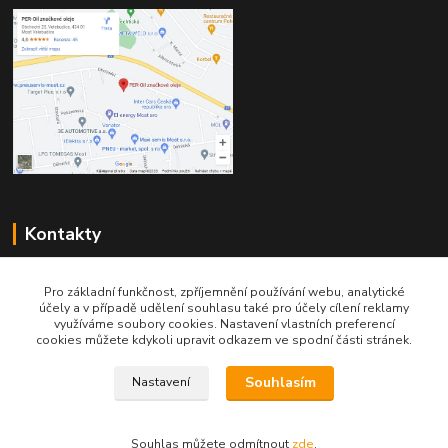
Kontakty
Pro základní funkčnost, zpříjemnění používání webu, analytické
účely a v případě udělení souhlasu také pro účely cílení reklamy
využíváme soubory cookies. Nastavení vlastních preferencí
cookies můžete kdykoli upravit odkazem ve spodní části stránek.
Telefon pro technické dotazy: 775 113 255
Souhlasím
Nastavení
Telefon do našeho obchodu : 774 993 479
info@znackoveoleje.cz
Souhlas můžete odmítnout
zde
.