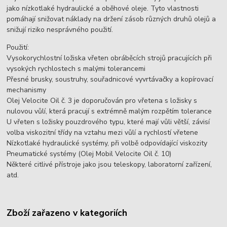
jako nízkotlaké hydraulické a oběhové oleje. Tyto vlastnosti
pomáhají snižovat náklady na držení zásob různých druhů olejů a
snižují riziko nesprávného použití.
Použití:
Vysokorychlostní ložiska vřeten obráběcích strojů pracujících při
vysokých rychlostech s malými tolerancemi
Přesné brusky, soustruhy, souřadnicové vyvrtávačky a kopírovací
mechanismy
Olej Velocite Oil č. 3 je doporučován pro vřetena s ložisky s
nulovou vůlí, která pracují s extrémně malým rozpětím tolerance
U vřeten s ložisky pouzdrového typu, které mají vůli větší, závisí
volba viskozitní třídy na vztahu mezi vůlí a rychlostí vřetene
Nízkotlaké hydraulické systémy, při volbě odpovídající viskozity
Pneumatické systémy (Olej Mobil Velocite Oil č. 10)
Některé citlivé přístroje jako jsou teleskopy, laboratorní zařízení,
atd.
Zboží zařazeno v kategoriích