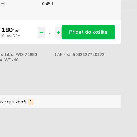
ení
0.45 l
 180
/
ks
Přidat do košíku
149
bez DPH
roduktu:
WD-74980
EAN kód:
5032227740372
e:
WD-40
visející zboží
1