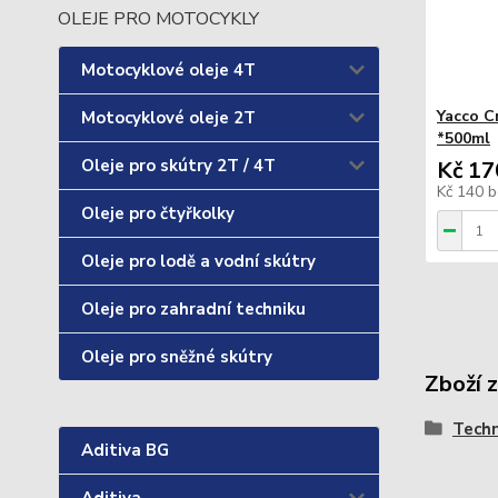
OLEJE PRO MOTOCYKLY
Motocyklové oleje 4T
Yacco C
Motocyklové oleje 2T
*500ml
Oleje pro skútry 2T / 4T
Kč 17
Kč 140
b
Oleje pro čtyřkolky
Oleje pro lodě a vodní skútry
Oleje pro zahradní techniku
Oleje pro sněžné skútry
Zboží 
Techn
Aditiva BG