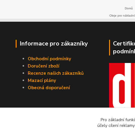
Domů
Oleje pro nákladní
Informace pro zákazníky
Certifi
podmín
Obchodní podmínky
Doručení zboží
Recenze našich zákazníků
Mazací plány
Obecná doporučení
Pro základní funk
účely cílení reklam