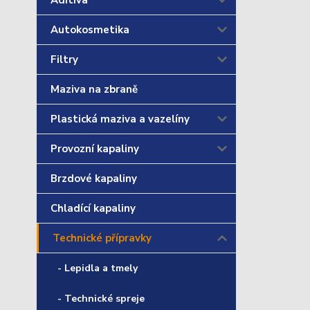
Aditiva
Autokosmetika
Filtry
Maziva na zbraně
Plastická maziva a vazelíny
Provozní kapaliny
Brzdové kapaliny
Chladící kapaliny
Technické přípravky
- Lepidla a tmely
- Technické spreje