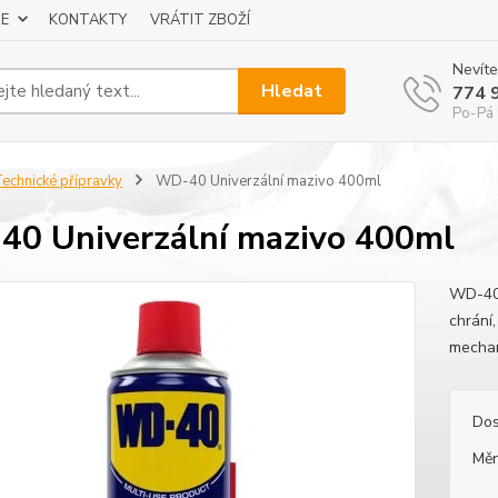
E
KONTAKTY
VRÁTIT ZBOŽÍ
Nevíte
Hledat
774 
Po-Pá 
echnické přípravky
WD-40 Univerzální mazivo 400ml
0 Univerzální mazivo 400ml
WD-40 
chrání,
mecha
Dos
Měr