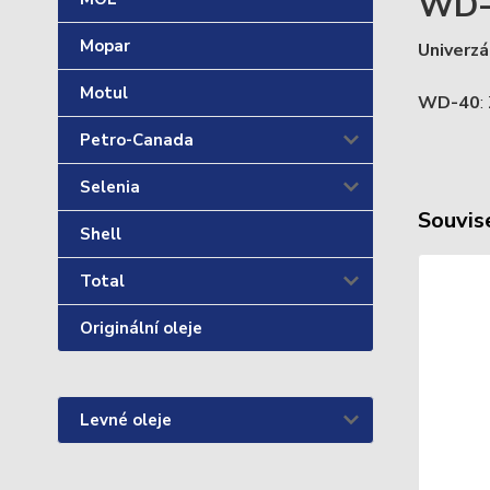
WD
Mopar
Univerzá
Motul
WD-40
:
Petro-Canada
Selenia
Souvise
Shell
Total
Originální oleje
Levné oleje