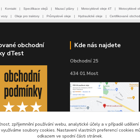
|
Kontakt
|
Specifikace olejů
|
Mazací plány
|
Motocyklové oleje 4T
|
Motocyklové ol
 vozy
|
Oleje pro traktory
|
Průmyslové oleje
|
Hydraulické oleje
|
Certifikované obcho
kované obchodní
Kde nás najdete
ky dTest
Obchodní 25
434 01 Most
čnost, zpříjemnění používání webu, analytické účely a v případě udělení
y využíváme soubory cookies. Nastavení vlastních preferencí cookies mů
odkazem ve spodní části stránek.