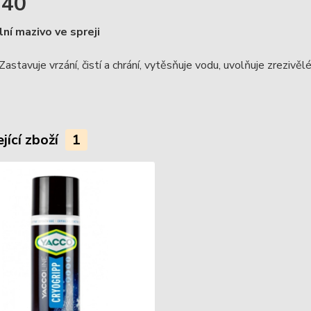
-40
lní mazivo ve spreji
 Zastavuje vrzání, čistí a chrání, vytěsňuje vodu, uvolňuje zreziv
jící zboží
1