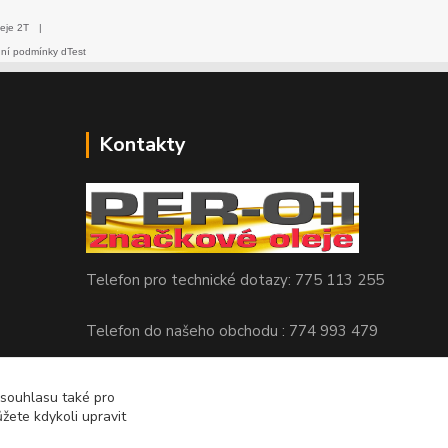
eje 2T
|
dní podmínky dTest
Kontakty
Telefon pro technické dotazy: 775 113 255
Telefon do našeho obchodu : 774 993 479
info@znackoveoleje.cz
 souhlasu také pro
žete kdykoli upravit