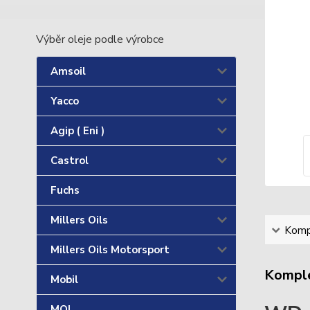
Výběr oleje podle výrobce
Amsoil
Yacco
Agip ( Eni )
Castrol
Fuchs
Millers Oils
Kompl
Millers Oils Motorsport
Komple
Mobil
MOL