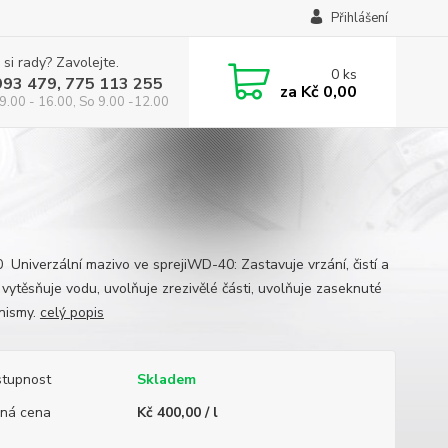
Přihlášení
 si rady? Zavolejte.
0
ks
993 479, 775 113 255
za
Kč 0,00
9.00 - 16.00, So 9.00 -12.00
Univerzální mazivo ve sprejiWD-40: Zastavuje vrzání, čistí a
 vytěsňuje vodu, uvolňuje zrezivělé části, uvolňuje zaseknuté
nismy.
celý popis
tupnost
Skladem
ná cena
Kč 400,00 / l