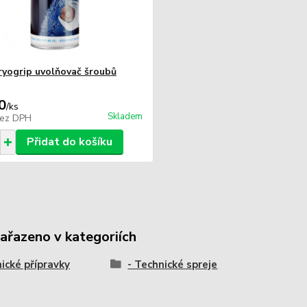
ryogrip uvolňovač šroubů
0
/
ks
Skladem
ez DPH
Přidat do košíku
zařazeno v kategoriích
ické přípravky
- Technické spreje