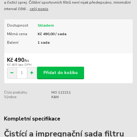
a čistící sprej. Čištění sportovních filtrů není nijak předepsáno, minimální
interval čiště...
celý popis
Dostupnost
Skladem
Měrná cena
Kč 490,00 / sada
Balení
1 sada
Kč 490
/
ks
Kč 405
bez DPH
Přidat do košíku
Číslo produktu:
MO 122211
Výrobce:
K&N
Kompletní specifikace
Čistící a impregnační sada filtru