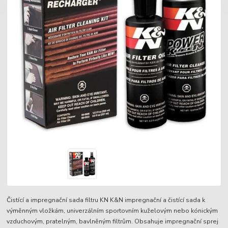
Čistící a impregnační sada filtru KN K&N impregnační a čistící sada k
výměnným vložkám, univerzálním sportovním kuželovým nebo kónickým
vzduchovým, pratelným, bavlněným filtrům. Obsahuje impregnační sprej