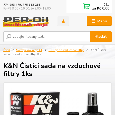
0
ks
774 993 479, 775 113 255
za
Kč 0,00
Po-Pá 9.00 - 16.00, So 9.00 -12.00
Menu
Hledat
Úvod
Motocyklové oleje 4T
- Oleje na vzduchové filtry
K&N Čistící
sada na vzduchové filtry 1ks
K&N Čistící sada na vzduchové
filtry 1ks