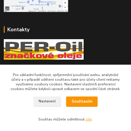
Kontakty
Telefon pro technické dotazy: 775 113 255
Pro základní funkčnost, zpříjemnění používání webu, analytické
Telefon do našeho obchodu : 774 993 479
účely a v případě udělení souhlasu také pro účely cílení reklamy
využíváme soubory cookies. Nastavení vlastních preferencí
cookies můžete kdykoli upravit odkazem ve spodní části stránek.
info@znackoveoleje.cz
Souhlasím
Nastavení
Souhlas můžete odmítnout
zde
.
Vytvořeno na
Eshop-rychle.cz