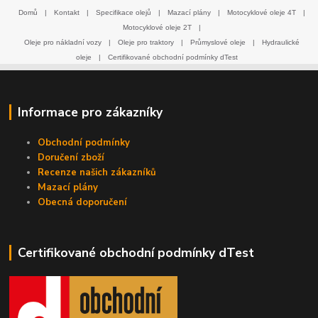
Domů
|
Kontakt
|
Specifikace olejů
|
Mazací plány
|
Motocyklové oleje 4T
|
Motocyklové oleje 2T
|
Oleje pro nákladní vozy
|
Oleje pro traktory
|
Průmyslové oleje
|
Hydraulické
oleje
|
Certifikované obchodní podmínky dTest
Informace pro zákazníky
Obchodní podmínky
Doručení zboží
Recenze našich zákazníků
Mazací plány
Obecná doporučení
Certifikované obchodní podmínky dTest