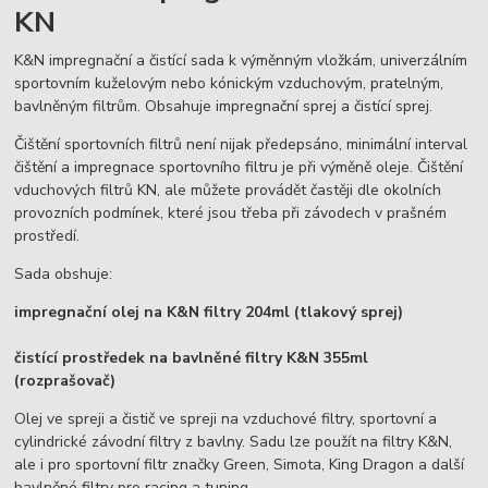
KN
K&N impregnační a čistící sada k výměnným vložkám, univerzálním
sportovním kuželovým nebo kónickým vzduchovým, pratelným,
bavlněným filtrům. Obsahuje impregnační sprej a čistící sprej.
Čištění sportovních filtrů není nijak předepsáno, minimální interval
čištění a impregnace sportovního filtru je při výměně oleje. Čištění
vduchových filtrů KN, ale můžete provádět častěji dle okolních
provozních podmínek, které jsou třeba při závodech v prašném
prostředí.
Sada obshuje:
impregnační olej na K&N filtry 204ml (tlakový sprej)
čistící prostředek na bavlněné filtry K&N 355ml
(rozprašovač)
Olej ve spreji a čistič ve spreji na vzduchové filtry, sportovní a
cylindrické závodní filtry z bavlny. Sadu lze použít na filtry K&N,
ale i pro sportovní filtr značky Green, Simota, King Dragon a další
bavlněné filtry pro racing a tuning.