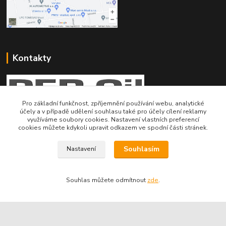
Kontakty
Pro základní funkčnost, zpříjemnění používání webu, analytické
účely a v případě udělení souhlasu také pro účely cílení reklamy
využíváme soubory cookies. Nastavení vlastních preferencí
Telefon pro technické dotazy: 775 113 255
cookies můžete kdykoli upravit odkazem ve spodní části stránek.
Telefon do našeho obchodu : 774 993 479
Souhlasím
Nastavení
info@znackoveoleje.cz
Souhlas můžete odmítnout
zde
.
Vytvořeno na
Eshop-rychle.cz