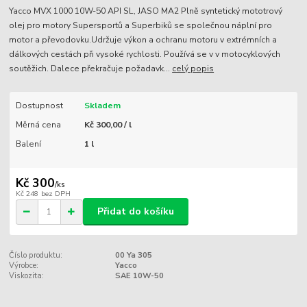
Yacco MVX 1000 10W-50 API SL, JASO MA2 Plně syntetický mototrový
olej pro motory Supersportů a Superbiků se společnou náplní pro
motor a převodovku.Udržuje výkon a ochranu motoru v extrémních a
dálkových cestách při vysoké rychlosti. Používá se v v motocyklových
soutěžich. Dalece překračuje požadavk...
celý popis
Dostupnost
Skladem
Měrná cena
Kč 300,00 / l
Balení
1 l
Kč 300
/
ks
Kč 248
bez DPH
Přidat do košíku
Číslo produktu:
00 Ya 305
Výrobce:
Yacco
Viskozita:
SAE 10W-50