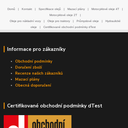
Domů
|
Kontakt
|
Specifikace olejů
|
Mazací plány
|
Motocyklové oleje 4T
|
Motocyklové oleje 2T
|
Oleje pro nákladní vozy
|
Oleje pro traktory
|
Průmyslové oleje
|
Hydraulické
oleje
|
Certifikované obchodní podmínky dTest
Informace pro zákazníky
Obchodní podmínky
Doručení zboží
Recenze našich zákazníků
Mazací plány
Obecná doporučení
Certifikované obchodní podmínky dTest