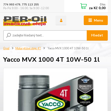
0
ks
774 993 479, 775 113 255
za
Kč 0,00
Po-Pá 9.00 - 16.00, So 9.00 -12.00
Menu
Hledat
Úvod
Motocyklové oleje 4T
Yacco MVX 1000 4T 10W-50 1l
Yacco MVX 1000 4T 10W-50 1l