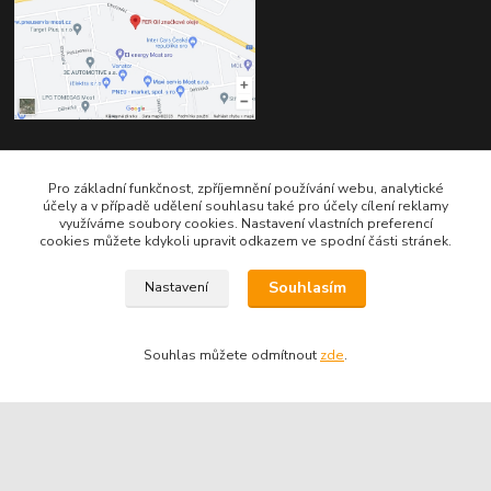
Kontakty
Pro základní funkčnost, zpříjemnění používání webu, analytické
účely a v případě udělení souhlasu také pro účely cílení reklamy
využíváme soubory cookies. Nastavení vlastních preferencí
cookies můžete kdykoli upravit odkazem ve spodní části stránek.
Souhlasím
Nastavení
Telefon pro technické dotazy: 775 113 255
Souhlas můžete odmítnout
zde
.
Telefon do našeho obchodu : 774 993 479
info@znackoveoleje.cz