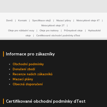
Domů
|
Kontakt
|
Specifikace olejů
|
Mazací plány
|
Motocyklové oleje 4T
|
Motocyklové oleje 2T
|
Oleje pro nákladní vozy
|
Oleje pro traktory
|
Průmyslové oleje
|
Hydraulické
oleje
|
Certifikované obchodní podmínky dTest
Informace pro zákazníky
Obchodní podmínky
Doručení zboží
Recenze našich zákazníků
Mazací plány
Obecná doporučení
Certifikované obchodní podmínky dTest