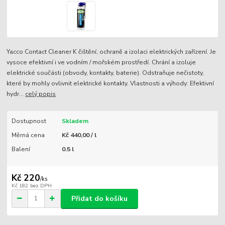
Yacco Contact Cleaner K čištění, ochraně a izolaci elektrických zařízení. Je
vysoce efektivní i ve vodním / mořském prostředí. Chrání a izoluje
elektrické součásti (obvody, kontakty, baterie). Odstraňuje nečistoty,
které by mohly ovlivnit elektrické kontakty. Vlastnosti a výhody: Efektivní
hydr...
celý popis
Dostupnost
Skladem
Měrná cena
Kč 440,00 / l
Balení
0.5 l
Kč 220
/
ks
Kč 182
bez DPH
Přidat do košíku