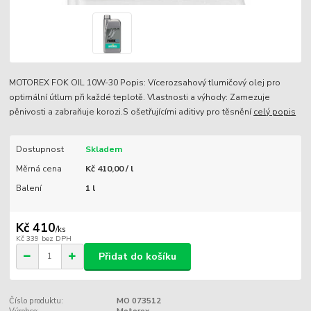
MOTOREX FOK OIL 10W-30 Popis: Vícerozsahový tlumičový olej pro
optimální útlum při každé teplotě. Vlastnosti a výhody: Zamezuje
pěnivosti a zabraňuje korozi.S ošetřujícími aditivy pro těsnění
celý popis
Dostupnost
Skladem
Měrná cena
Kč 410,00 / l
Balení
1 l
Kč 410
/
ks
Kč 339
bez DPH
Přidat do košíku
Číslo produktu:
MO 073512