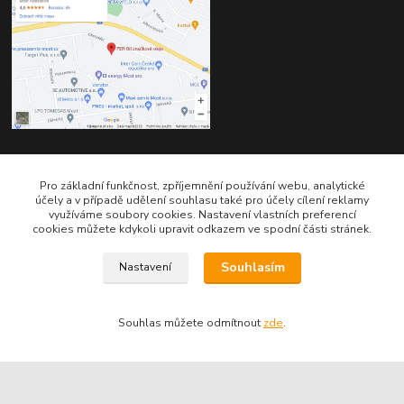
Kontakty
Pro základní funkčnost, zpříjemnění používání webu, analytické
účely a v případě udělení souhlasu také pro účely cílení reklamy
využíváme soubory cookies. Nastavení vlastních preferencí
cookies můžete kdykoli upravit odkazem ve spodní části stránek.
Souhlasím
Nastavení
Telefon pro technické dotazy: 775 113 255
Souhlas můžete odmítnout
zde
.
Telefon do našeho obchodu : 774 993 479
info@znackoveoleje.cz