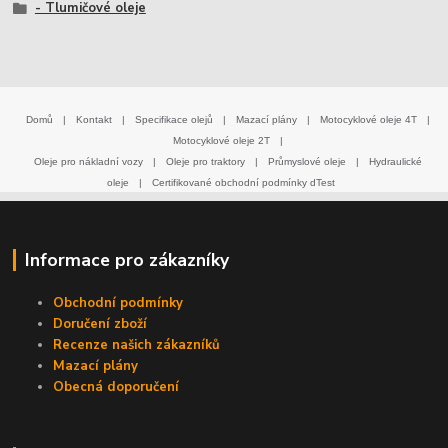
- Tlumičové oleje
Domů
|
Kontakt
|
Specifikace olejů
|
Mazací plány
|
Motocyklové oleje 4T
|
Motocyklové oleje 2T
|
Oleje pro nákladní vozy
|
Oleje pro traktory
|
Průmyslové oleje
|
Hydraulické
oleje
|
Certifikované obchodní podmínky dTest
Informace pro zákazníky
Obchodní podmínky
Doručení zboží
Recenze našich zákazníků
Mazací plány
Obecná doporučení