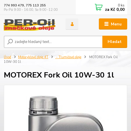
0
ks
774 993 479, 775 113 255
za
Kč 0,00
Po-Pá 9.00 - 16.00, So 9.00 -12.00
Menu
Hledat
Úvod
Motocyklové oleje 4T
- Tlumičové oleje
MOTOREX Fork Oil
10W-30 1l
MOTOREX Fork Oil 10W-30 1l