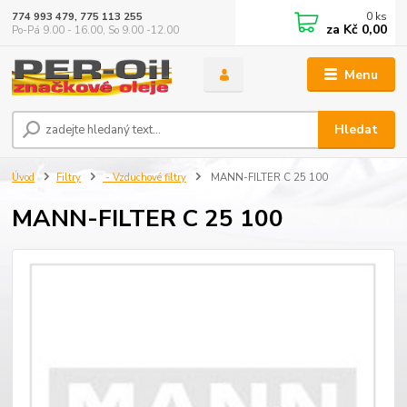
0
ks
774 993 479, 775 113 255
za
Kč 0,00
Po-Pá 9.00 - 16.00, So 9.00 -12.00
Menu
Hledat
Úvod
Filtry
- Vzduchové filtry
MANN-FILTER C 25 100
MANN-FILTER C 25 100