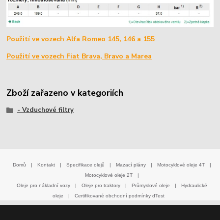
Použití ve vozech Alfa Romeo 145, 146 a 155
Použití ve vozech Fiat Brava, Bravo a Marea
Zboží zařazeno v kategoriích
- Vzduchové filtry
Domů
|
Kontakt
|
Specifikace olejů
|
Mazací plány
|
Motocyklové oleje 4T
|
Motocyklové oleje 2T
|
Oleje pro nákladní vozy
|
Oleje pro traktory
|
Průmyslové oleje
|
Hydraulické
oleje
|
Certifikované obchodní podmínky dTest