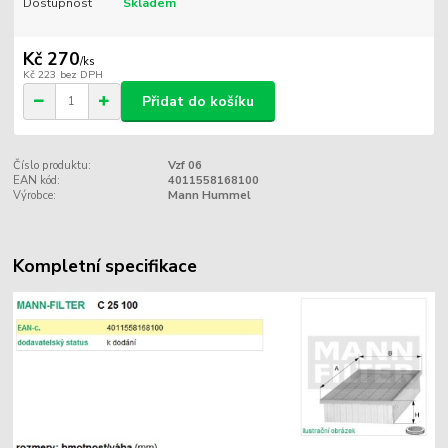
Dostupnost
Skladem
Kč 270
/
ks
Kč 223
bez DPH
Přidat do košíku
Číslo produktu:
Vzf 06
EAN kód:
4011558168100
Výrobce:
Mann Hummel
Kompletní specifikace