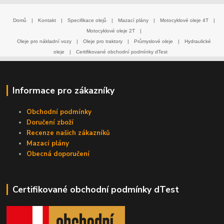
Domů
|
Kontakt
|
Specifikace olejů
|
Mazací plány
|
Motocyklové oleje 4T
|
Motocyklové oleje 2T
|
Oleje pro nákladní vozy
|
Oleje pro traktory
|
Průmyslové oleje
|
Hydraulické
oleje
|
Certifikované obchodní podmínky dTest
Informace pro zákazníky
Obchodní podmínky
Doručení zboží
Recenze našich zákazníků
Mazací plány
Obecná doporučení
Certifikované obchodní podmínky dTest