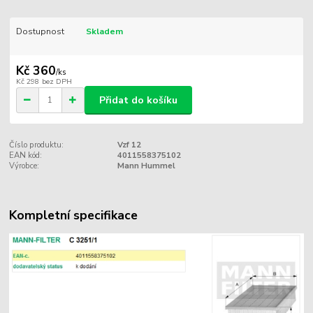
Dostupnost
Skladem
Kč 360
/
ks
Kč 298
bez DPH
Přidat do košíku
Číslo produktu:
Vzf 12
EAN kód:
4011558375102
Výrobce:
Mann Hummel
Kompletní specifikace