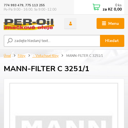
0
ks
774 993 479, 775 113 255
za
Kč 0,00
Po-Pá 9.00 - 16.00, So 9.00 -12.00
Menu
Hledat
Úvod
Filtry
- Vzduchové filtry
MANN-FILTER C 3251/1
MANN-FILTER C 3251/1