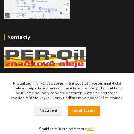
Kontakty
Telefon pro technické dotazy: 775 113 255
Pro základní funkčnost, zpříjemnění používání webu, analytické
Telefon do našeho obchodu : 774 993 479
účely a v případě udělení souhlasu také pro účely cílení reklamy
využíváme soubory cookies. Nastavení vlastních preferencí
cookies můžete kdykoli upravit odkazem ve spodní části stránek.
info@znackoveoleje.cz
Souhlasím
Nastavení
Souhlas můžete odmítnout
zde
.
Vytvořeno na
Eshop-rychle.cz