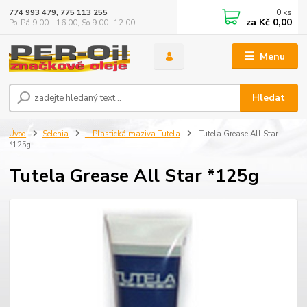
0
ks
774 993 479, 775 113 255
za
Kč 0,00
Po-Pá 9.00 - 16.00, So 9.00 -12.00
Menu
Hledat
Úvod
Selenia
- Plastická maziva Tutela
Tutela Grease All Star
*125g
Tutela Grease All Star *125g