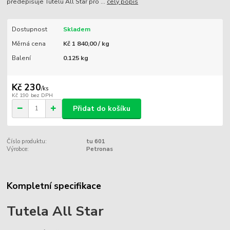
předepisuje Tutelu All Star pro ...
celý popis
Dostupnost
Skladem
Měrná cena
Kč 1 840,00 / kg
Balení
0.125 kg
Kč 230
/
ks
Kč 190
bez DPH
Přidat do košíku
Číslo produktu:
tu 601
Výrobce:
Petronas
Kompletní specifikace
Tutela All Star