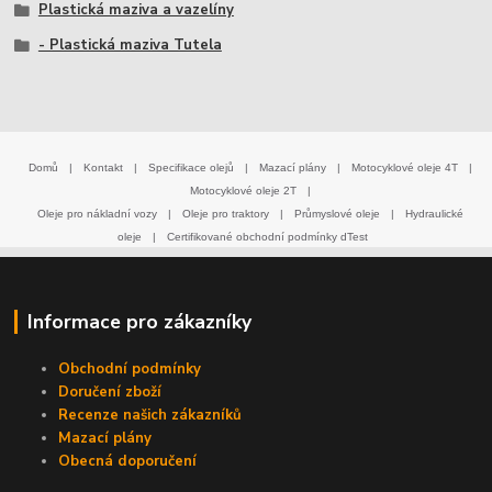
Plastická maziva a vazelíny
- Plastická maziva Tutela
Domů
|
Kontakt
|
Specifikace olejů
|
Mazací plány
|
Motocyklové oleje 4T
|
Motocyklové oleje 2T
|
Oleje pro nákladní vozy
|
Oleje pro traktory
|
Průmyslové oleje
|
Hydraulické
oleje
|
Certifikované obchodní podmínky dTest
Informace pro zákazníky
Obchodní podmínky
Doručení zboží
Recenze našich zákazníků
Mazací plány
Obecná doporučení