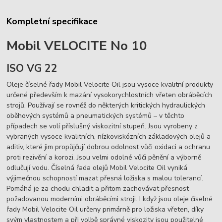
Kompletní specifikace
Mobil VELOCITE No 10
ISO VG 22
Oleje číselné řady Mobil Velocite Oil jsou vysoce kvalitní produkty
určené především k mazání vysokorychlostních vřeten obráběcích
strojů. Používají se rovněž do některých kritických hydraulických
oběhových systémů a pneumatických systémů – v těchto
případech se volí příslušný viskozitní stupeň. Jsou vyrobeny z
vybraných vysoce kvalitních, nízkoviskózních základových olejů a
aditiv, které jim propůjčují dobrou odolnost vůči oxidaci a ochranu
proti rezivění a korozi. Jsou velmi odolné vůči pěnění a výborně
odlučují vodu. Číselná řada olejů Mobil Velocite Oil vyniká
výjimečnou schopností mazat přesná ložiska s malou tolerancí.
Pomáhá je za chodu chladit a přitom zachovávat přesnost
požadovanou moderními obráběcími stroji. I když jsou oleje číselné
řady Mobil Velocite Oil určeny primárně pro ložiska vřeten, díky
svým vlastnostem a při volbě správné viskozity jsou použitelné