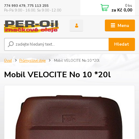
0
ks
774 993 479, 775 113 255
za
Kč 0,00
Po-Pá 9.00 - 16.00, So 9.00 -12.00
Menu
Hledat
Úvod
Průmyslové oleje
Mobil VELOCITE No 10 *20l
Mobil VELOCITE No 10 *20l