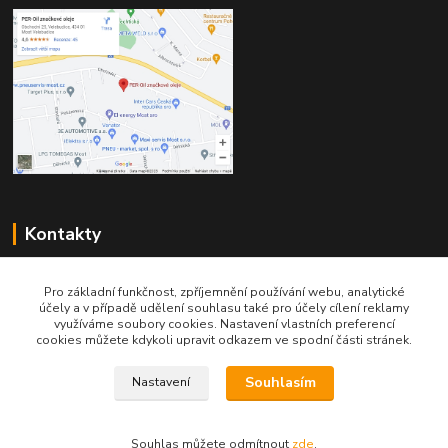
Kontakty
Pro základní funkčnost, zpříjemnění používání webu, analytické
účely a v případě udělení souhlasu také pro účely cílení reklamy
využíváme soubory cookies. Nastavení vlastních preferencí
cookies můžete kdykoli upravit odkazem ve spodní části stránek.
Telefon pro technické dotazy: 775 113 255
Souhlasím
Nastavení
Telefon do našeho obchodu : 774 993 479
info@znackoveoleje.cz
Souhlas můžete odmítnout
zde
.