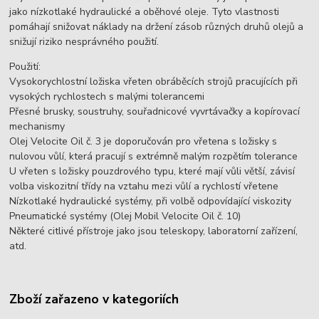
jako nízkotlaké hydraulické a oběhové oleje. Tyto vlastnosti
pomáhají snižovat náklady na držení zásob různých druhů olejů a
snižují riziko nesprávného použití.
Použití:
Vysokorychlostní ložiska vřeten obráběcích strojů pracujících při
vysokých rychlostech s malými tolerancemi
Přesné brusky, soustruhy, souřadnicové vyvrtávačky a kopírovací
mechanismy
Olej Velocite Oil č. 3 je doporučován pro vřetena s ložisky s
nulovou vůlí, která pracují s extrémně malým rozpětím tolerance
U vřeten s ložisky pouzdrového typu, které mají vůli větší, závisí
volba viskozitní třídy na vztahu mezi vůlí a rychlostí vřetene
Nízkotlaké hydraulické systémy, při volbě odpovídající viskozity
Pneumatické systémy (Olej Mobil Velocite Oil č. 10)
Některé citlivé přístroje jako jsou teleskopy, laboratorní zařízení,
atd.
Zboží zařazeno v kategoriích