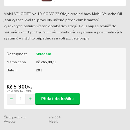
Mobil VELOCITE No 10 ISO VG 22 Oleje číselné řady Mobil Velocite Oil
jsou vysoce kvalitní produkty určené především k mazání
vysokorychlostních vřeten obráběcích strojů. Používají se rovněž do
některých kritických hydraulických oběhových systémů a pneumatických
systémů – v těchto případech se volí p...
celý popis
Dostupnost
Skladem
Měrná cena
Kč 265,00 / l
Balení
20 l
Kč 5 300
/
ks
Kč 4 380
bez DPH
Přidat do košíku
Číslo produktu:
vre 004
Výrobce:
Mobil