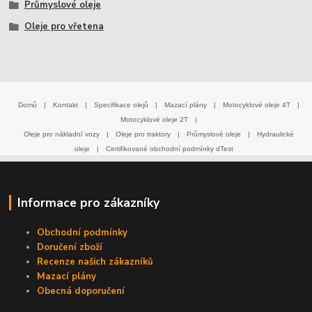
Průmyslové oleje
Oleje pro vřetena
Domů
|
Kontakt
|
Specifikace olejů
|
Mazací plány
|
Motocyklové oleje 4T
|
Motocyklové oleje 2T
|
Oleje pro nákladní vozy
|
Oleje pro traktory
|
Průmyslové oleje
|
Hydraulické
oleje
|
Certifikované obchodní podmínky dTest
Informace pro zákazníky
Obchodní podmínky
Doručení zboží
Recenze našich zákazníků
Mazací plány
Obecná doporučení