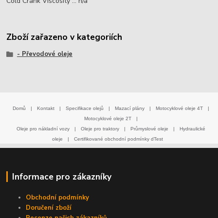
Cold Crank Viscosity ... n/a
Zboží zařazeno v kategoriích
- Převodové oleje
Domů
|
Kontakt
|
Specifikace olejů
|
Mazací plány
|
Motocyklové oleje 4T
|
Motocyklové oleje 2T
|
Oleje pro nákladní vozy
|
Oleje pro traktory
|
Průmyslové oleje
|
Hydraulické
oleje
|
Certifikované obchodní podmínky dTest
Informace pro zákazníky
Obchodní podmínky
Doručení zboží