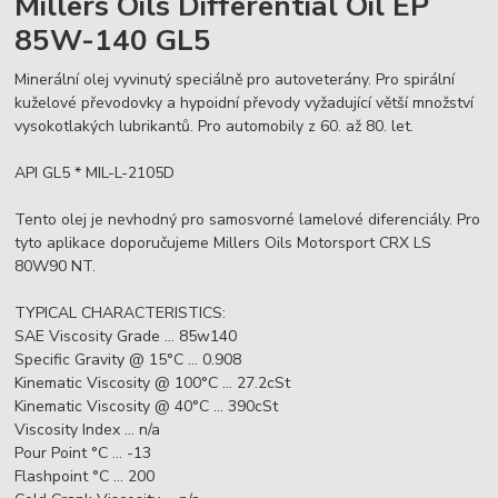
Millers Oils Differential Oil EP
85W-140 GL5
Minerální olej vyvinutý speciálně pro autoveterány. Pro spirální
kuželové převodovky a hypoidní převody vyžadující větší množství
vysokotlakých lubrikantů. Pro automobily z 60. až 80. let.
API GL5 * MIL-L-2105D
Tento olej je nevhodný pro samosvorné lamelové diferenciály. Pro
tyto aplikace doporučujeme Millers Oils Motorsport CRX LS
80W90 NT.
TYPICAL CHARACTERISTICS:
SAE Viscosity Grade ... 85w140
Specific Gravity @ 15°C ... 0.908
Kinematic Viscosity @ 100°C ... 27.2cSt
Kinematic Viscosity @ 40°C ... 390cSt
Viscosity Index ... n/a
Pour Point °C ... -13
Flashpoint °C ... 200