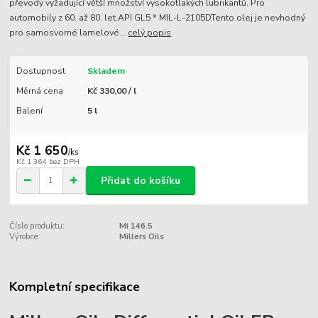
převody vyžadující větší množství vysokotlakých lubrikantů. Pro
automobily z 60. až 80. let.API GL5 * MIL-L-2105DTento olej je nevhodný
pro samosvorné lamelové...
celý popis
Dostupnost
Skladem
Měrná cena
Kč 330,00 / l
Balení
5 l
Kč 1 650
/
ks
Kč 1 364
bez DPH
Přidat do košíku
Číslo produktu:
Mi 146.5
Výrobce:
Millers Oils
Kompletní specifikace