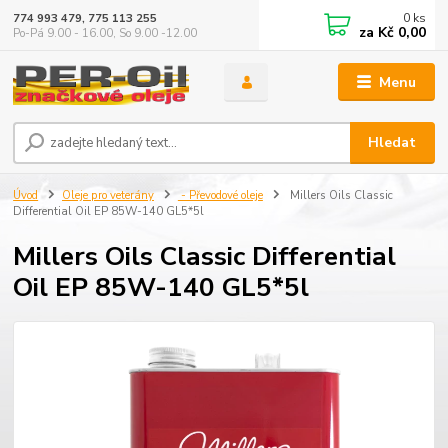
0
ks
774 993 479, 775 113 255
za
Kč 0,00
Po-Pá 9.00 - 16.00, So 9.00 -12.00
Menu
Hledat
Úvod
Oleje pro veterány
- Převodové oleje
Millers Oils Classic
Differential Oil EP 85W-140 GL5*5l
Millers Oils Classic Differential
Oil EP 85W-140 GL5*5l