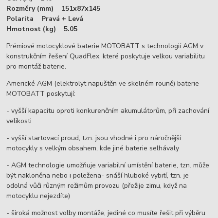
Rozměry (mm) 151x87x145
Polarita Pravá + Levá
Hmotnost (kg) 5.05
Prémiové motocyklové baterie MOTOBATT s technologií AGM v
konstrukčním řešení QuadFlex, které poskytuje velkou variabilitu
pro montáž baterie.
Americké AGM (elektrolyt napuštěn ve skelném rouně) baterie
MOTOBATT poskytují:
- vyšší kapacitu oproti konkurenčním akumulátorům, při zachování
velikosti
- vyšší startovací proud, tzn. jsou vhodné i pro náročnější
motocykly s velkým obsahem, kde jiné baterie selhávaly
- AGM technologie umožňuje variabilní umístění baterie, tzn. může
být nakloněna nebo i poležena- snáší hluboké vybití, tzn. je
odolná vůči různým režimům provozu (přežije zimu, když na
motocyklu nejezdíte)
- široká možnost volby montáže, jediné co musíte řešit při výběru