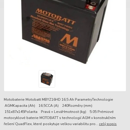
Motobaterie Motobatt MBYZ16HD 16,5 Ah ParametryTechnologie
AGMKapacita (Ah) 16,5CCA (A) 240Rozměry (mm)
151x87x145Polarita Pravá + LeváHmotnost (kg) 5.05 Prémiové
motocyklové baterie MOTOBATT s technologií AGM v konstrukčním
řešení QuadFlex, které poskytuje velkou variabilitu pro...
celý popis