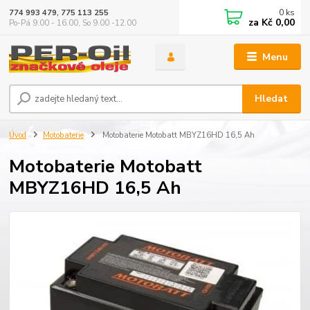
0
ks
774 993 479, 775 113 255
za
Kč 0,00
Po-Pá 9.00 - 16.00, So 9.00 -12.00
Menu
Hledat
Úvod
Motobaterie
Motobaterie Motobatt MBYZ16HD 16,5 Ah
Motobaterie Motobatt
MBYZ16HD 16,5 Ah