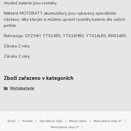
vhodné baterie jsou rozměry.
Některé MOTOBATT akumulátory jsou vybaveny speciálními
nástavci, díky kterým si můžete upravit rozměry baterie dle vašich
potřeb.
Nahrazuje: GYZ16H, YTX14BS, YTX14HBS, YTX14LBS, KMX14BS
Záruka 2 roky.
Záruka 2 roky.
Zboží zařazeno v kategoriích
Motobaterie
Domů
|
Kontakt
|
Specifikace olejů
|
Mazací plány
|
Motocyklové oleje 4T
|
Motocyklové oleje 2T
|