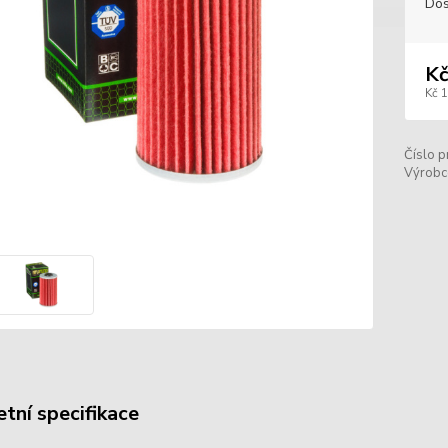
Dos
Kč
Kč 
Číslo p
Výrobc
tní specifikace