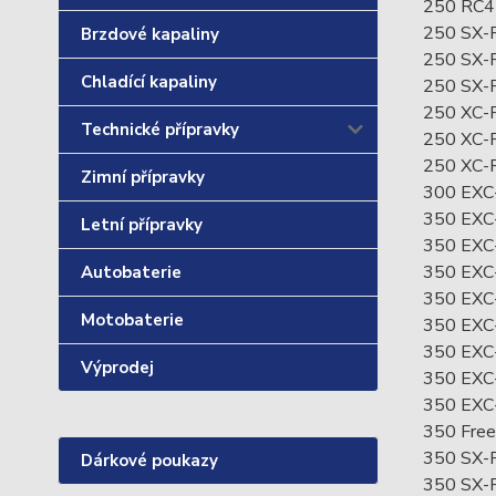
250 RC
250 SX-
Brzdové kapaliny
250 SX-
Chladící kapaliny
250 SX-
250 XC-
Technické přípravky
250 XC-
250 XC-
Zimní přípravky
300 EXC
350 EXC
Letní přípravky
350 EXC
350 EXC
Autobaterie
350 EXC-
Motobaterie
350 EXC-
350 EXC-
Výprodej
350 EXC
350 EXC
350 Free
350 SX-
Dárkové poukazy
350 SX-