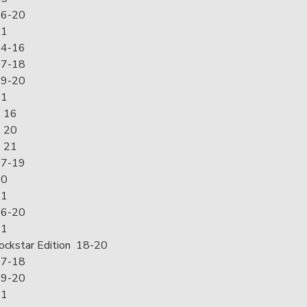
6-20
21
4-16
7-18
9-20
21
 16
 20
 21
7-19
20
21
6-20
21
ckstar Edition 18-20
7-18
9-20
21