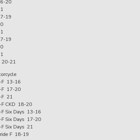
6-20
21
7-19
20
21
7-19
20
21
 20-21
orcycle
-F 13-16
-F 17-20
-F 21
-F CKD 18-20
F Six Days 13-16
F Six Days 17-20
F Six Days 21
ride F 18-19