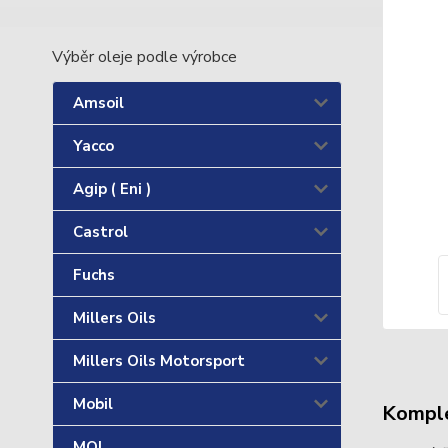
Výběr oleje podle výrobce
Amsoil
Yacco
Agip ( Eni )
Castrol
Fuchs
Millers Oils
Millers Oils Motorsport
Mobil
Komple
MOL