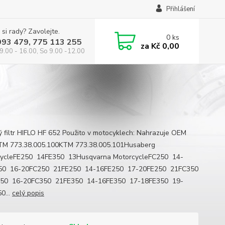
Přihlášení
 si rady? Zavolejte.
0
ks
993 479, 775 113 255
za
Kč 0,00
9.00 - 16.00, So 9.00 -12.00
ý filtr HIFLO HF 652 Použito v motocyklech: Nahrazuje OEM
KTM 773.38.005.100KTM 773.38.005.101Husaberg
cycleFE250 14FE350 13Husqvarna MotorcycleFC250 14-
50 16-20FC250 21FE250 14-16FE250 17-20FE250 21FC350
50 16-20FC350 21FE350 14-16FE350 17-18FE350 19-
0...
celý popis