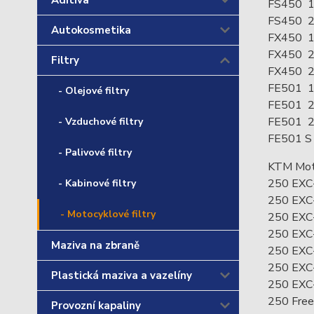
Aditiva
FS450 1
FS450 
Autokosmetika
FX450 1
FX450 
Filtry
FX450 
FE501 1
- Olejové filtry
FE501 
FE501 
- Vzduchové filtry
FE501 S
- Palivové filtry
KTM Mot
250 EXC
- Kabinové filtry
250 EXC
- Motocyklové filtry
250 EXC
250 EXC
Maziva na zbraně
250 EXC-
250 EXC-
Plastická maziva a vazelíny
250 EXC-
250 Free
Provozní kapaliny