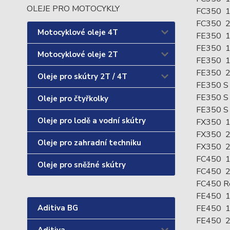
OLEJE PRO MOTOCYKLY
FC350 1
FC350 
Motocyklové oleje 4T
FE350 1
FE350 1
Motocyklové oleje 2T
FE350 1
FE350 
Oleje pro skútry 2T / 4T
FE350 S
FE350 S
Oleje pro čtyřkolky
FE350 S
Oleje pro lodě a vodní skútry
FX350 1
FX350 
Oleje pro zahradní techniku
FX350 
FC450 1
Oleje pro sněžné skútry
FC450 
FC450 Ro
FE450 1
FE450 1
Aditiva BG
FE450 