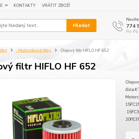
E
KONTAKTY
VRÁTIT ZBOŽÍ
Nevíte
Hledat
774 
Po-Pá 
iltry
- Motocyklové filtry
Olejový filtr HIFLO HF 652
ový filtr HIFLO HF 652
Olejov
čísla:
Motor
15FC2
15FC3
20FE35