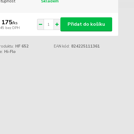
tupnost
Skladem
 175
/
ks
Přidat do košíku
145
bez DPH
roduktu:
HF 652
EAN kód:
824225111361
e:
Hi-Flo