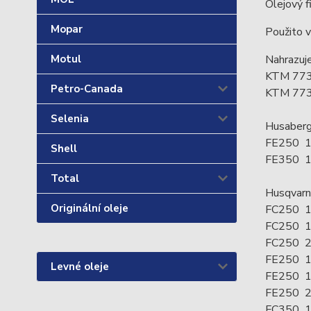
Olejový 
Mopar
Použito 
Nahrazuj
Motul
KTM 773
Petro-Canada
KTM 773
Selenia
Husaberg
FE250 
Shell
FE350 
Total
Husqvarn
Originální oleje
FC250 1
FC250 1
FC250 
FE250 1
Levné oleje
FE250 1
FE250 
FC350 