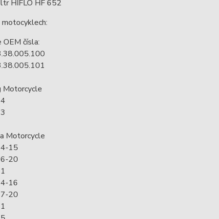
filtr HIFLO HF 652
v motocyklech:
e OEM čísla:
.38.005.100
.38.005.101
 Motorcycle
14
13
a Motorcycle
4-15
6-20
21
4-16
7-20
21
15