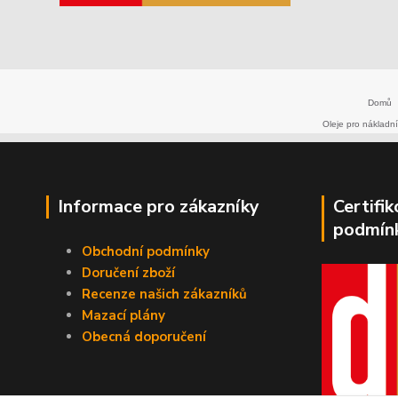
Domů
Oleje pro nákladní
Informace pro zákazníky
Certifi
podmín
Obchodní podmínky
Doručení zboží
Recenze našich zákazníků
Mazací plány
Obecná doporučení