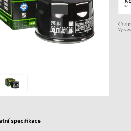
Kč
Kč 
Číslo p
Výrobc
tní specifikace