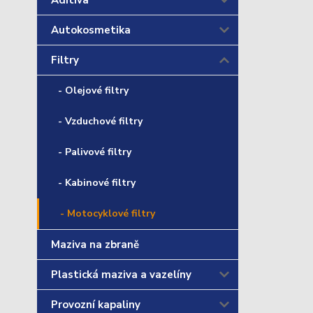
Aditiva
Autokosmetika
Filtry
- Olejové filtry
- Vzduchové filtry
- Palivové filtry
- Kabinové filtry
- Motocyklové filtry
Maziva na zbraně
Plastická maziva a vazelíny
Provozní kapaliny