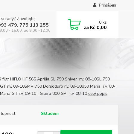
Přihlášení
 si rady? Zavolejte.
0
ks
993 479, 775 113 255
za
Kč 0,00
9.00 - 16.00, So 9.00 -12.00
ý filtr HIFLO HF 565 Aprilia SL 750 Shiver r.v. 08-10SL 750
 GT r.v. 09-10SMV 750 Dorsoduro r.v. 09-10850 Mana r.v. 08-
Mana GT r.v. 09-10 Gilera 800 GP r.v. 08-10
celý popis
tupnost
Skladem