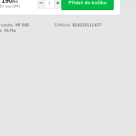
 190
/
ks
Přidat do košíku
157
bez DPH
roduktu:
HF 565
EAN kód:
824225111477
e:
Hi-Flo