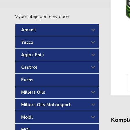
Výběr oleje podle výrobce
Amsoil
Yacco
Agip ( Eni )
Castrol
Fuchs
Millers Oils
Millers Oils Motorsport
Mobil
Komple
MOL