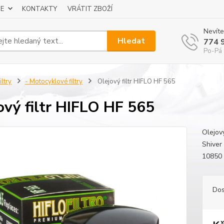
E
KONTAKTY
VRÁTIT ZBOŽÍ
Nevíte
Hledat
774 
Po-Pá 
iltry
- Motocyklové filtry
Olejový filtr HIFLO HF 565
ový filtr HIFLO HF 565
Olejov
Shiver
10850 
Dos