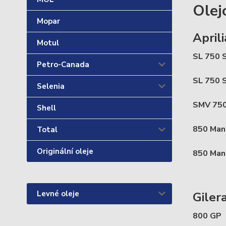
Olej
Mopar
Aprili
Motul
SL 750 S
Petro-Canada
SL 750 S
Selenia
SMV 750 
Shell
850 Mana
Total
Originální oleje
850 Mana
Levné oleje
Giler
800 GP r