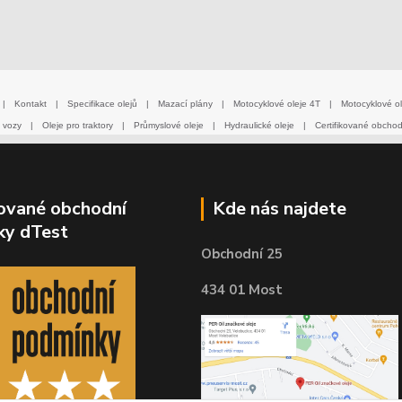
|
Kontakt
|
Specifikace olejů
|
Mazací plány
|
Motocyklové oleje 4T
|
Motocyklové ol
 vozy
|
Oleje pro traktory
|
Průmyslové oleje
|
Hydraulické oleje
|
Certifikované obcho
kované obchodní
Kde nás najdete
ky dTest
Obchodní 25
434 01 Most