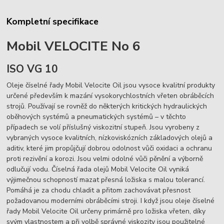
Kompletní specifikace
Mobil VELOCITE No 6
ISO VG 10
Oleje číselné řady Mobil Velocite Oil jsou vysoce kvalitní produkty
určené především k mazání vysokorychlostních vřeten obráběcích
strojů. Používají se rovněž do některých kritických hydraulických
oběhových systémů a pneumatických systémů – v těchto
případech se volí příslušný viskozitní stupeň. Jsou vyrobeny z
vybraných vysoce kvalitních, nízkoviskózních základových olejů a
aditiv, které jim propůjčují dobrou odolnost vůči oxidaci a ochranu
proti rezivění a korozi. Jsou velmi odolné vůči pěnění a výborně
odlučují vodu. Číselná řada olejů Mobil Velocite Oil vyniká
výjimečnou schopností mazat přesná ložiska s malou tolerancí.
Pomáhá je za chodu chladit a přitom zachovávat přesnost
požadovanou moderními obráběcími stroji. I když jsou oleje číselné
řady Mobil Velocite Oil určeny primárně pro ložiska vřeten, díky
svým vlastnostem a při volbě správné viskozity jsou použitelné