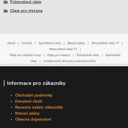
Průmyslové oleje
Oleje pro vřetena
Domů
|
Kontakt
|
Specifikace olejů
|
Mazací plány
|
Motocyklové oleje 4T
|
Motocyklové oleje 2T
|
Oleje pro nákladní vozy
|
Oleje pro traktory
|
Průmyslové oleje
|
Hydraulické
oleje
|
Certifikované obchodní podmínky dTest
Informace pro zákazníky
Obchodní podmínky
Doručení zboží
Recenze našich zákazníků
Mazací plány
Obecná doporučení