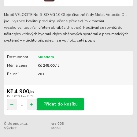
Mobil VELOCITE No 6 ISO VG 10 Oleje číselné řady Mobil Velocite Oil
jsou vysoce kvalitní produkty určené především k mazání
vysokorychlostních vřeten obráběcích strojů. Používají se rovněž do
některých kritických hydraulických oběhových systémů a pneumatických
systémů – v těchto případech se volí př...
celý popis
Dostupnost
Skladem
Měrná cena
Kč 245,00 / l
Balení
20 l
Kč 4 900
/
ks
Kč 4 050
bez DPH
Přidat do košíku
Číslo produktu:
vre 003
Výrobce:
Mobil