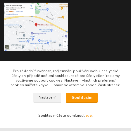
Kontakty
Pro základní funkčnost, zpříjemnění používání webu, analytické
účely a v případě udělení souhlasu také pro účely cílení reklamy
využíváme soubory cookies. Nastavení vlastních preferencí
cookies můžete kdykoli upravit odkazem ve spodní části stránek.
Telefon pro technické dotazy: 775 113 255
Souhlasím
Nastavení
Telefon do našeho obchodu : 774 993 479
info@znackoveoleje.cz
Souhlas můžete odmítnout
zde
.