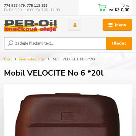
0
ks
774 993 479, 775 113 255
za
Kč 0,00
Po-Pá 9.00 - 16.00, So 9.00 -12.00
Menu
Hledat
Úvod
Průmyslové oleje
Mobil VELOCITE No 6 *20l
Mobil VELOCITE No 6 *20l