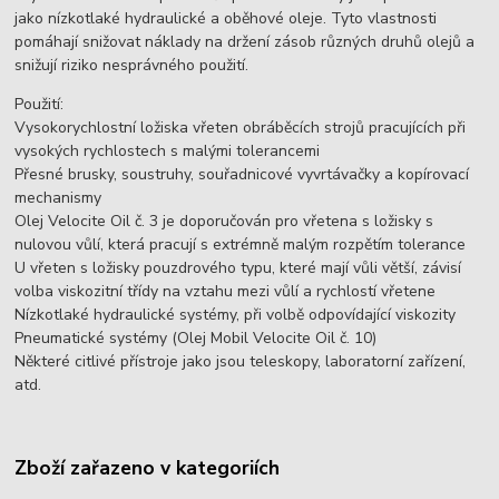
jako nízkotlaké hydraulické a oběhové oleje. Tyto vlastnosti
pomáhají snižovat náklady na držení zásob různých druhů olejů a
snižují riziko nesprávného použití.
Použití:
Vysokorychlostní ložiska vřeten obráběcích strojů pracujících při
vysokých rychlostech s malými tolerancemi
Přesné brusky, soustruhy, souřadnicové vyvrtávačky a kopírovací
mechanismy
Olej Velocite Oil č. 3 je doporučován pro vřetena s ložisky s
nulovou vůlí, která pracují s extrémně malým rozpětím tolerance
U vřeten s ložisky pouzdrového typu, které mají vůli větší, závisí
volba viskozitní třídy na vztahu mezi vůlí a rychlostí vřetene
Nízkotlaké hydraulické systémy, při volbě odpovídající viskozity
Pneumatické systémy (Olej Mobil Velocite Oil č. 10)
Některé citlivé přístroje jako jsou teleskopy, laboratorní zařízení,
atd.
Zboží zařazeno v kategoriích