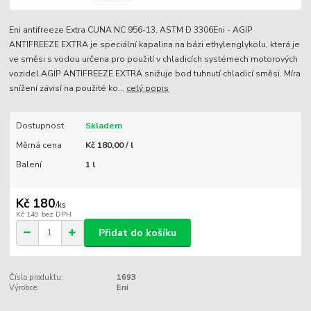
Eni antifreeze Extra CUNA NC 956-13, ASTM D 3306Eni - AGIP
ANTIFREEZE EXTRA je speciální kapalina na bázi ethylenglykolu, která je
ve směsi s vodou určena pro použití v chladicích systémech motorových
vozidel.AGIP ANTIFREEZE EXTRA snižuje bod tuhnutí chladicí směsi. Míra
snížení závisí na použité ko...
celý popis
Dostupnost
Skladem
Měrná cena
Kč 180,00 / l
Balení
1 l
Kč 180
/
ks
Kč 149
bez DPH
Přidat do košíku
Číslo produktu:
1693
Výrobce:
Eni