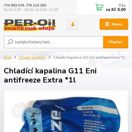
0
ks
774 993 479, 775 113 255
za
Kč 0,00
Po-Pá 9.00 - 16.00, So 9.00 -12.00
Menu
Hledat
Úvod
Chladící kapaliny
Chladící kapalina G11 Eni antifreeze Extra *1l
Chladící kapalina G11 Eni
antifreeze Extra *1l