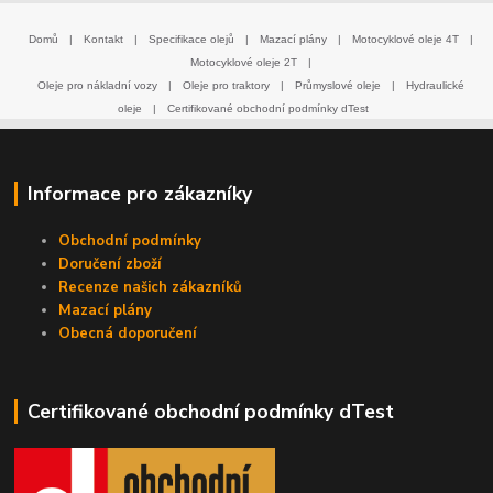
Domů
|
Kontakt
|
Specifikace olejů
|
Mazací plány
|
Motocyklové oleje 4T
|
Motocyklové oleje 2T
|
Oleje pro nákladní vozy
|
Oleje pro traktory
|
Průmyslové oleje
|
Hydraulické
oleje
|
Certifikované obchodní podmínky dTest
Informace pro zákazníky
Obchodní podmínky
Doručení zboží
Recenze našich zákazníků
Mazací plány
Obecná doporučení
Certifikované obchodní podmínky dTest