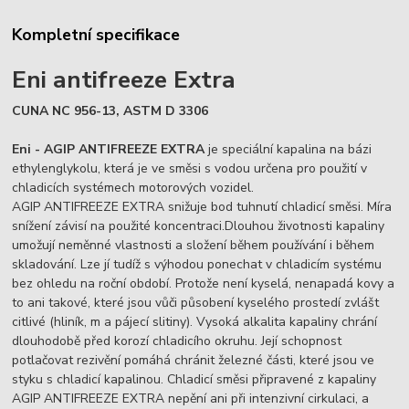
Kompletní specifikace
Eni antifreeze Extra
CUNA NC 956-13, ASTM D 3306
Eni - AGIP ANTIFREEZE EXTRA
je speciální kapalina na bázi
ethylenglykolu, která je ve směsi s vodou určena pro použití v
chladicích systémech motorových vozidel.
AGIP ANTIFREEZE EXTRA snižuje bod tuhnutí chladicí směsi. Míra
snížení závisí na použité koncentraci.Dlouhou životnosti kapaliny
umožují neměnné vlastnosti a složení během používání i během
skladování. Lze jí tudíž s výhodou ponechat v chladicím systému
bez ohledu na roční období. Protože není kyselá, nenapadá kovy a
to ani takové, které jsou vůči působení kyselého prostedí zvlášt
citlivé (hliník, m a pájecí slitiny). Vysoká alkalita kapaliny chrání
dlouhodobě před korozí chladicího okruhu. Její schopnost
potlačovat rezivění pomáhá chránit železné části, které jsou ve
styku s chladicí kapalinou. Chladicí směsi připravené z kapaliny
AGIP ANTIFREEZE EXTRA nepění ani při intenzivní cirkulaci, a