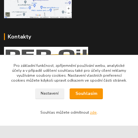
Kontakty
Pro základní funkčnost, zpříjemnění používání webu, analytické
účely a v případě udělení souhlasu také pro účely cílení reklamy
Telefon pro technické dotazy: 775 113 255
využíváme soubory cookies. Nastavení vlastních preferencí
cookies můžete kdykoli upravit odkazem ve spodní části stránek.
Telefon do našeho obchodu : 774 993 479
Souhlasím
Nastavení
info@znackoveoleje.cz
Souhlas můžete odmítnout
zde
.
Vytvořeno na
Eshop-rychle.cz